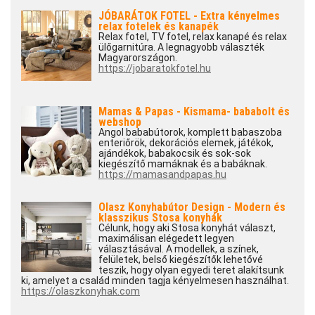
JÓBARÁTOK FOTEL - Extra kényelmes
relax fotelek és kanapék
Relax fotel, TV fotel, relax kanapé és relax
ülőgarnitúra. A legnagyobb választék
Magyarországon.
https://jobaratokfotel.hu
Mamas & Papas - Kismama- bababolt és
webshop
Angol bababútorok, komplett babaszoba
enteriőrök, dekorációs elemek, játékok,
ajándékok, babakocsik és sok-sok
kiegészítő mamáknak és a babáknak.
https://mamasandpapas.hu
Olasz Konyhabútor Design - Modern és
klasszikus Stosa konyhák
Célunk, hogy aki Stosa konyhát választ,
maximálisan elégedett legyen
választásával. A modellek, a színek,
felületek, belső kiegészítők lehetővé
teszik, hogy olyan egyedi teret alakítsunk
ki, amelyet a család minden tagja kényelmesen használhat.
https://olaszkonyhak.com