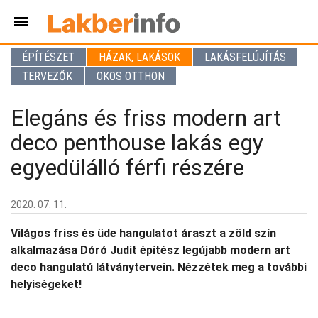
ÉPÍTÉSZET
HÁZAK, LAKÁSOK
LAKÁSFELÚJÍTÁS
TERVEZŐK
OKOS OTTHON
Elegáns és friss modern art
deco penthouse lakás egy
egyedülálló férfi részére
2020. 07. 11.
Világos friss és üde hangulatot áraszt a zöld szín
alkalmazása Dóró Judit építész legújabb modern art
deco hangulatú látványtervein. Nézzétek meg a további
helyiségeket!