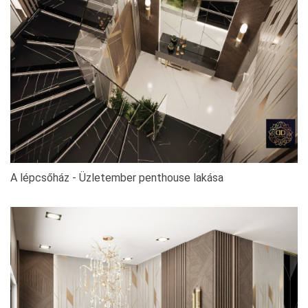
A lépcsőház - Üzletember penthouse lakása