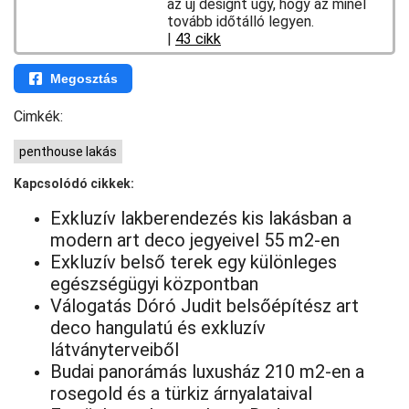
az új designt úgy, hogy az minél
tovább időtálló legyen.
|
43 cikk
Megosztás
Cimkék:
penthouse lakás
Kapcsolódó cikkek:
Exkluzív lakberendezés kis lakásban a
modern art deco jegyeivel 55 m2-en
Exkluzív belső terek egy különleges
egészségügyi központban
Válogatás Dóró Judit belsőépítész art
deco hangulatú és exkluzív
látványterveiből
Budai panorámás luxusház 210 m2-en a
rosegold és a türkiz árnyalataival