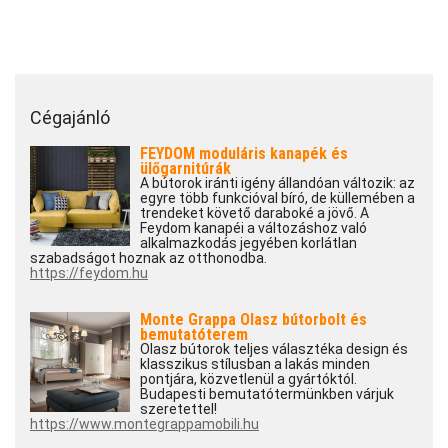
Cégajánló
FEYDOM moduláris kanapék és
ülőgarnitúrák
A bútorok iránti igény állandóan változik: az
egyre több funkcióval bíró, de küllemében a
trendeket követő daraboké a jövő. A
Feydom kanapéi a változáshoz való
alkalmazkodás jegyében korlátlan
szabadságot hoznak az otthonodba.
https://feydom.hu
Monte Grappa Olasz bútorbolt és
bemutatóterem
Olasz bútorok teljes választéka design és
klasszikus stílusban a lakás minden
pontjára, közvetlenül a gyártóktól.
Budapesti bemutatótermünkben várjuk
szeretettel!
https://www.montegrappamobili.hu