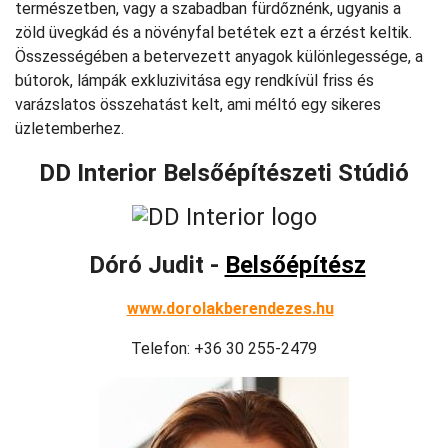
természetben, vagy a szabadban fürdőznénk, ugyanis a
zöld üvegkád és a növényfal betétek ezt a érzést keltik.
Összességében a betervezett anyagok különlegessége, a
bútorok, lámpák exkluzivitása egy rendkívül friss és
varázslatos összehatást kelt, ami méltó egy sikeres
üzletemberhez.
DD Interior Belsőépítészeti Stúdió
Dóró Judit -
Belsőépítész
www.dorolakberendezes.hu
Telefon: +36 30 255-2479