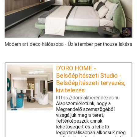
Modern art deco hálószoba - Üzletember penthouse lakása
D’ORO HOME -
Belsőépítészeti Studio -
Belsőépítészeti tervezés,
kivitelezés
https://dorolakberendezes.hu
Alapszemléletünk, hogy a
Megrendelő szemszögéből
vizsgáljuk meg a teret,
feltérképezzük annak
lehetőségeit és a lehető
legoptimálisabban alkossuk meg