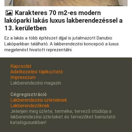
Karakteres 70 m2-es modern
lakóparki lakás luxus lakberendezéssel a
13. kerületben
Ez a lakás a több építészet díjjal is jutalmazott Danubio
Lakóparkban található. A lakberendezési koncepció a luxus
megjelenést hivatott reprezentálni.
Kapcsolat
Adatkezelési tájékoztató
Impresszum
Lakberendezési magazin
Cégregisztráció
Lakberendezési üzleteknek
Lakberendezőknek
Jelenjen meg üzlete, terméke, tervezõ stúdiója a
lakberendezési üzleteket és tervezőket bemutató
katalógusunkban!