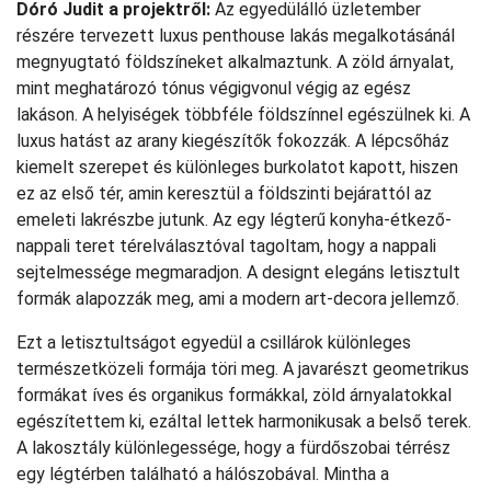
Dóró Judit a projektről:
Az egyedülálló üzletember
részére tervezett luxus penthouse lakás megalkotásánál
megnyugtató földszíneket alkalmaztunk. A zöld árnyalat,
mint meghatározó tónus végigvonul végig az egész
lakáson. A helyiségek többféle földszínnel egészülnek ki. A
luxus hatást az arany kiegészítők fokozzák. A lépcsőház
kiemelt szerepet és különleges burkolatot kapott, hiszen
ez az első tér, amin keresztül a földszinti bejárattól az
emeleti lakrészbe jutunk. Az egy légterű konyha-étkező-
nappali teret térelválasztóval tagoltam, hogy a nappali
sejtelmessége megmaradjon. A designt elegáns letisztult
formák alapozzák meg, ami a modern art-decora jellemző.
Ezt a letisztultságot egyedül a csillárok különleges
természetközeli formája töri meg. A javarészt geometrikus
formákat íves és organikus formákkal, zöld árnyalatokkal
egészítettem ki, ezáltal lettek harmonikusak a belső terek.
A lakosztály különlegessége, hogy a fürdőszobai térrész
egy légtérben található a hálószobával. Mintha a