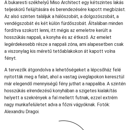
A bukaresti székhelyű Miso Architect egy kétszintes lakás
teljeskörű felújítására és berendezésére kapott megbízást.
Az alsó szinten találjuk a hálószobát, a dolgozószobát, a
vendégszobát és két külön fürdőszobát. Általában minden
fordítva szokott lenni, itt mégis az emeletre került a
hosszúkás nappali, a konyha és az étkező. Az emelet
legérdekesebb része a nappali zóna, ami alapesetben csak
a viszonylag kis méretű tetőablakokon át kapott volna
fényt.
A tervezők átgondolva a lehetőségeket a lépcsőház felé
nyitották meg a falat, ahol a vastag üveglapokon keresztül
már elegendő mennyiségű fény juthat a nappaliba. A szintén
hosszúkás elrendezésű konyhában a szigetes kialakítás
helyett a szekrények a fal mellett futnak, ezzel extrém
nagy munkafelületet adva a főzni vágyóknak. Fotók:
Alexandru Dragoi.