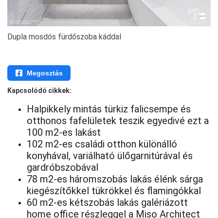
Dupla mosdós fürdőszoba káddal
Megosztás
Kapcsolódó cikkek:
Halpikkely mintás türkiz falicsempe és
otthonos fafelületek teszik egyedivé ezt a
100 m2-es lakást
102 m2-es családi otthon különálló
konyhával, variálható ülőgarnitúrával és
gardróbszobával
78 m2-es háromszobás lakás élénk sárga
kiegészítőkkel tükrökkel és flamingókkal
60 m2-es kétszobás lakás galériázott
home office részleggel a Miso Architect