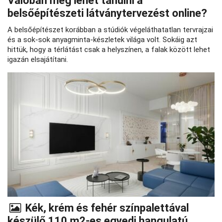
Valóban meg lehet tanulni a
belsőépítészeti látványtervezést online?
A belsőépítészet korábban a stúdiók végeláthatatlan tervrajzai
és a sok-sok anyagminta-készletek világa volt. Sokáig azt
hittük, hogy a térlátást csak a helyszínen, a falak között lehet
igazán elsajátítani.
Kék, krém és fehér színpalettával
készülő 110 m2-es egyedi hangulatú