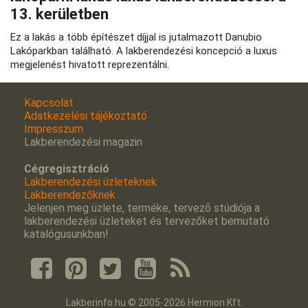
13. kerületben
Ez a lakás a több építészet díjjal is jutalmazott Danubio
Lakóparkban található. A lakberendezési koncepció a luxus
megjelenést hivatott reprezentálni.
Kapcsolat
Adatkezelési tájékoztató
Impresszum
Lakberendezési magazin
Cégregisztráció
Lakberendezési üzleteknek
Lakberendezőknek
Jelenjen meg üzlete, terméke, tervezõ stúdiója a
lakberendezési üzleteket és tervezőket bemutató
katalógusunkban!
Lakberinfo.hu © 2005-2026 Hermion Kft.