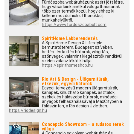
Fürdőszoba webáruházunk azért jött létre,
hogy vásárlóink anélkül válogathassanak
több ezer termék közül, hogy ehhez ki
kellene mozdulniuk otthonukból,
munkahelyükről.
https://www.furdoszobabolt.com
SpiritHome Lakberendezés
A SpiritHome Design & Lifestyle
bemutatóterem, Budapest szívében,
beltéri- és kültéri bútorok, világítás,
szőnyegek, valamint kiegészítők rendkívül
széles választékát kínálja.
https://spirithomeshop.hu
Rio Art & Design - Ülőgarnitúrák,
étkezők, egyedi bútorok
Egyedi tervezésű modern ülőgarnitúrák,
kanapék, kihúzható kanapék, asztalok,
székek és hálószoba bútorok, minőségi
anyagok felhasználásával a MaxCityben a
földszinten, a Rio design Üzletben.
https://riodesign.hu
Concepcio Showroom – a tudatos terek
világa
A Concepcio egy olyan webáruház és