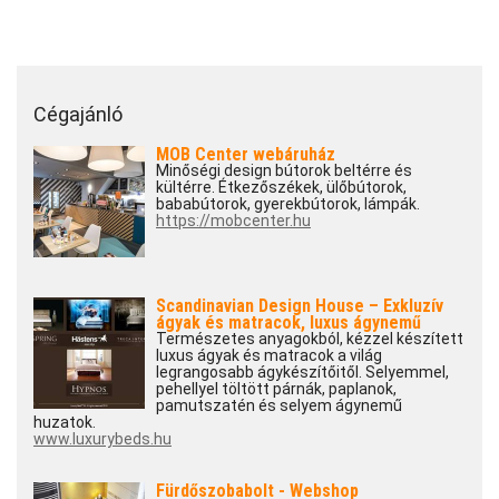
Cégajánló
MOB Center webáruház
Minőségi design bútorok beltérre és
kültérre. Étkezőszékek, ülőbútorok,
bababútorok, gyerekbútorok, lámpák.
https://mobcenter.hu
Scandinavian Design House – Exkluzív
ágyak és matracok, luxus ágynemű
Természetes anyagokból, kézzel készített
luxus ágyak és matracok a világ
legrangosabb ágykészítőitől. Selyemmel,
pehellyel töltött párnák, paplanok,
pamutszatén és selyem ágynemű
huzatok.
www.luxurybeds.hu
Fürdőszobabolt - Webshop