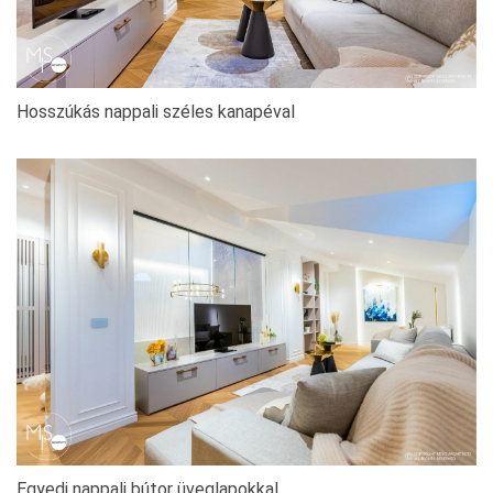
Hosszúkás nappali széles kanapéval
Egyedi nappali bútor üveglapokkal