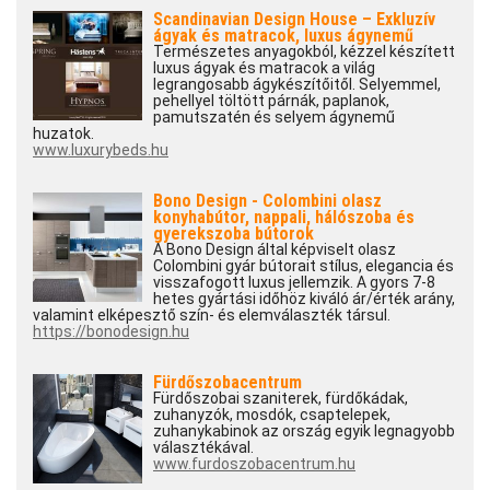
Scandinavian Design House – Exkluzív
ágyak és matracok, luxus ágynemű
Természetes anyagokból, kézzel készített
luxus ágyak és matracok a világ
legrangosabb ágykészítőitől. Selyemmel,
pehellyel töltött párnák, paplanok,
pamutszatén és selyem ágynemű
huzatok.
www.luxurybeds.hu
Bono Design - Colombini olasz
konyhabútor, nappali, hálószoba és
gyerekszoba bútorok
A Bono Design által képviselt olasz
Colombini gyár bútorait stílus, elegancia és
visszafogott luxus jellemzik. A gyors 7-8
hetes gyártási időhöz kiváló ár/érték arány,
valamint elképesztő szín- és elemválaszték társul.
https://bonodesign.hu
Fürdőszobacentrum
Fürdőszobai szaniterek, fürdőkádak,
zuhanyzók, mosdók, csaptelepek,
zuhanykabinok az ország egyik legnagyobb
választékával.
www.furdoszobacentrum.hu