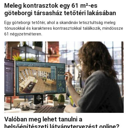
Meleg kontrasztok egy 61 m²-es
göteborgi társasház tetőtéri lakásában
Egy göteborgi tetőtér, ahol a skandináv letisztultság meleg
tónusokkal és karakteres kontrasztokkal találkozik, mindössze
61 négyzetméteren.
Valóban meg lehet tanulni a
belsőépítészeti látványtervezést online?