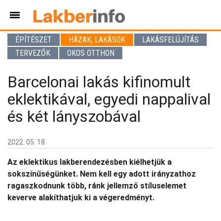
ÉPÍTÉSZET
HÁZAK, LAKÁSOK
LAKÁSFELÚJÍTÁS
TERVEZŐK
OKOS OTTHON
Barcelonai lakás kifinomult
eklektikával, egyedi nappalival
és két lányszobával
2022. 05. 18.
Az eklektikus lakberendezésben kiélhetjük a
sokszínűségünket. Nem kell egy adott irányzathoz
ragaszkodnunk több, ránk jellemző stíluselemet
keverve alakíthatjuk ki a végeredményt.