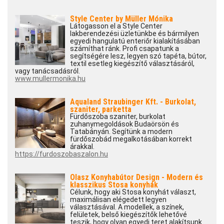
Style Center by Müller Mónika
Látogasson el a Style Center
lakberendezési üzletünkbe és bármilyen
egyedi hangulatú enteriőr kialakításában
számíthat ránk. Profi csapatunk a
segítségére lesz, legyen szó tapéta, bútor,
textil esetleg kiegészítő választásáról,
vagy tanácsadásról.
www.mullermonika.hu
Aqualand Straubinger Kft. - Burkolat,
szaniter, parketta
Fürdőszoba szaniter, burkolat
zuhanymegoldások Budaörsön és
Tatabányán. Segítünk a modern
fürdőszobád megalkotásában korrekt
árakkal.
https://furdoszobaszalon.hu
Olasz Konyhabútor Design - Modern és
klasszikus Stosa konyhák
Célunk, hogy aki Stosa konyhát választ,
maximálisan elégedett legyen
választásával. A modellek, a színek,
felületek, belső kiegészítők lehetővé
teszik, hogy olyan egyedi teret alakítsunk