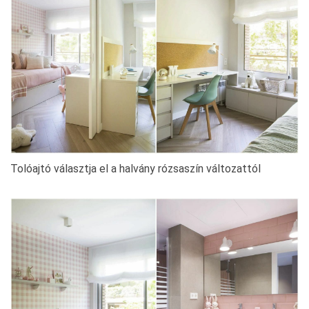
Tolóajtó választja el a halvány rózsaszín változattól