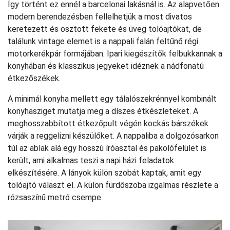
Így történt ez ennél a barcelonai lakásnál is. Az alapvetően
modern berendezésben fellelhetjük a most divatos
keretezett és osztott fekete és üveg tolóajtókat, de
találunk vintage elemet is a nappali falán feltűnő régi
motorkerékpár formájában. Ipari kiegészítők felbukkannak a
konyhában és klasszikus jegyeket idéznek a nádfonatú
étkezőszékek.
A minimál konyha mellett egy tálalószekrénnyel kombinált
konyhasziget mutatja meg a díszes étkészleteket. A
meghosszabbított étkezőpult végén kockás bárszékek
várják a reggelizni készülőket. A nappaliba a dolgozósarkon
túl az ablak alá egy hosszú íróasztal és pakolófelület is
került, ami alkalmas teszi a napi házi feladatok
elkészítésére. A lányok külön szobát kaptak, amit egy
tolóajtó választ el. A külön fürdőszoba izgalmas részlete a
rózsaszínű metró csempe.