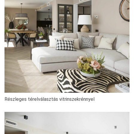
Részleges térelválasztás vitrinszekrénnyel