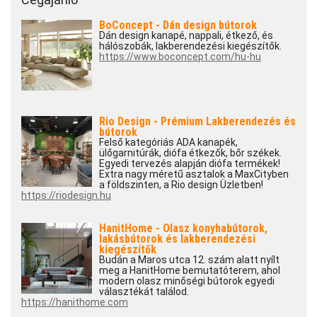
BoConcept - Dán design bútorok
Dán design kanapé, nappali, étkező, és
hálószobák, lakberendezési kiegészítők.
https://www.boconcept.com/hu-hu
Rio Design - Prémium Lakberendezés és
bútorok
Felső kategóriás ADA kanapék,
ülőgarnitúrák, diófa étkezők, bőr székek.
Egyedi tervezés alapján diófa termékek!
Extra nagy méretű asztalok a MaxCityben
a földszinten, a Rio design Üzletben!
https://riodesign.hu
HanitHome - Olasz konyhabútorok,
lakásbútorok és lakberendezési
kiegészítők
Budán a Maros utca 12. szám alatt nyílt
meg a HanitHome bemutatóterem, ahol
modern olasz minőségi bútorok egyedi
választékát találod.
https://hanithome.com