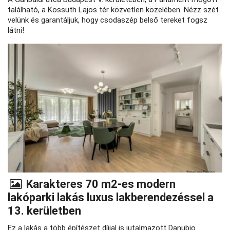
található, a Kossuth Lajos tér közvetlen közelében. Nézz szét
velünk és garantáljuk, hogy csodaszép belső tereket fogsz
látni!
Karakteres 70 m2-es modern
lakóparki lakás luxus lakberendezéssel a
13. kerületben
Ez a lakás a több építészet díjjal is jutalmazott Danubio