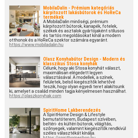
MobilaDalin - Prémium kategóriás
kárpitozott lakásbútorok és HoReCa
termékek
A MobilaDalin minőségi, prémium
kárpitozott bútorok, kanapék, fotelek,
székek és asztalok gyártójaként stílusos
és tartós megoldásokat kínál a modern
otthonok és a HoReCa szektor számára egyaránt.
https://www.mobiladalin.hu
Olasz Konyhabútor Design - Modern és
klasszikus Stosa konyhák
Célunk, hogy aki Stosa konyhát választ,
maximálisan elégedett legyen
választásával. A modellek, a színek,
felületek, belső kiegészítők lehetővé
teszik, hogy olyan egyedi teret alakítsunk
ki, amelyet a család minden tagja kényelmesen használhat.
https://olaszkonyhak.com
SpiritHome Lakberendezés
A SpiritHome Design & Lifestyle
bemutatóterem, Budapest szívében,
beltéri- és kültéri bútorok, világítás,
szőnyegek, valamint kiegészítők rendkívül
széles választékát kínálja.
https://spirithomeshop.hu