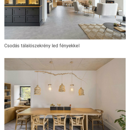
Csodás tálalószekrény led fényekkel