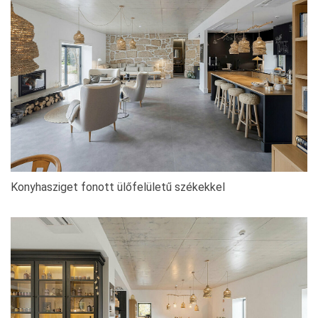
Konyhasziget fonott ülőfelületű székekkel