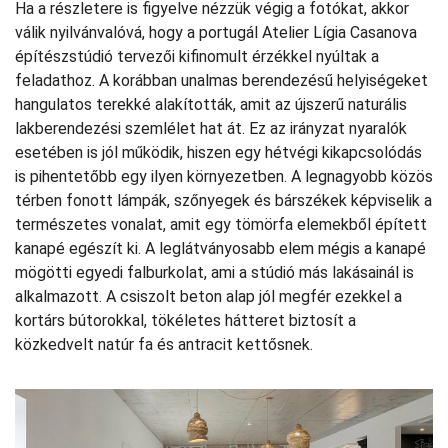
Ha a részletere is figyelve nézzük végig a fotókat, akkor
válik nyilvánvalóvá, hogy a portugál Atelier Lígia Casanova
építészstúdió tervezői kifinomult érzékkel nyúltak a
feladathoz. A korábban unalmas berendezésű helyiségeket
hangulatos terekké alakították, amit az újszerű naturális
lakberendezési szemlélet hat át. Ez az irányzat nyaralók
esetében is jól működik, hiszen egy hétvégi kikapcsolódás
is pihentetőbb egy ilyen környezetben. A legnagyobb közös
térben fonott lámpák, szőnyegek és bárszékek képviselik a
természetes vonalat, amit egy tömörfa elemekből épített
kanapé egészít ki. A leglátványosabb elem mégis a kanapé
mögötti egyedi falburkolat, ami a stúdió más lakásainál is
alkalmazott. A csiszolt beton alap jól megfér ezekkel a
kortárs bútorokkal, tökéletes hátteret biztosít a
közkedvelt natúr fa és antracit kettősnek.