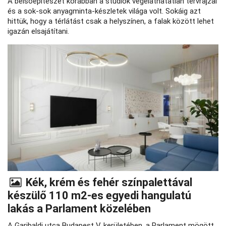
A belsőépítészet korábban a stúdiók végeláthatatlan tervrajzai
és a sok-sok anyagminta-készletek világa volt. Sokáig azt
hittük, hogy a térlátást csak a helyszínen, a falak között lehet
igazán elsajátítani.
Kék, krém és fehér színpalettával
készülő 110 m2-es egyedi hangulatú
lakás a Parlament közelében
A Garibaldi utca Budapest V. kerületében, a Parlament mögött