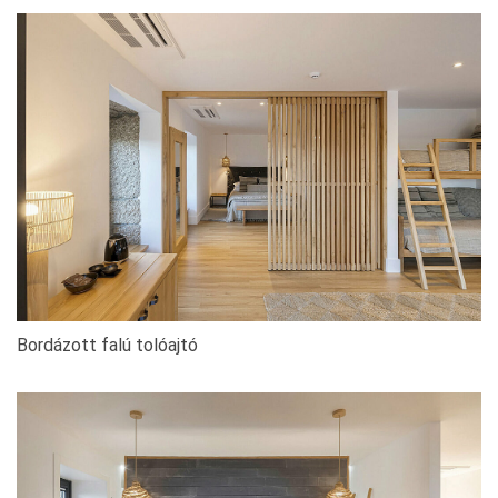
Bordázott falú tolóajtó