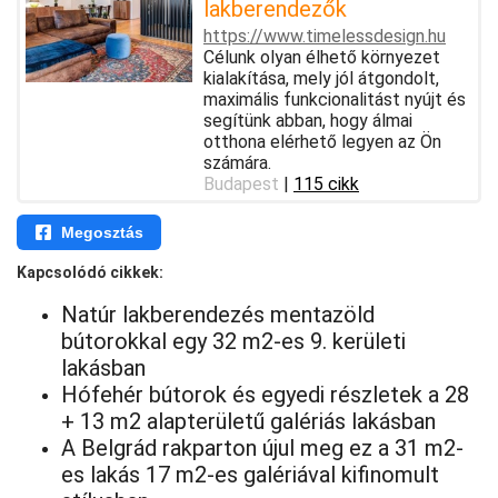
lakberendezők
https://www.timelessdesign.hu
Célunk olyan élhető környezet
kialakítása, mely jól átgondolt,
maximális funkcionalitást nyújt és
segítünk abban, hogy álmai
otthona elérhető legyen az Ön
számára.
Budapest
|
115 cikk
Megosztás
Kapcsolódó cikkek:
Natúr lakberendezés mentazöld
bútorokkal egy 32 m2-es 9. kerületi
lakásban
Hófehér bútorok és egyedi részletek a 28
+ 13 m2 alapterületű galériás lakásban
A Belgrád rakparton újul meg ez a 31 m2-
es lakás 17 m2-es galériával kifinomult