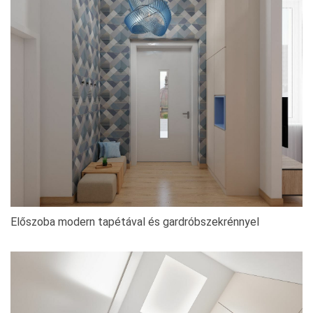
Előszoba modern tapétával és gardróbszekrénnyel