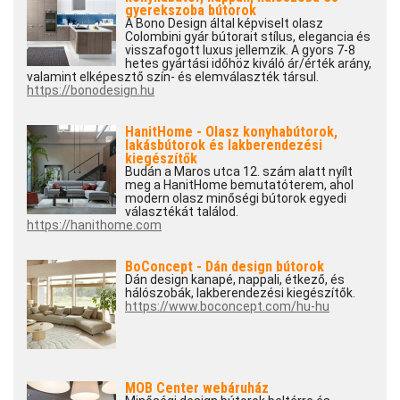
gyerekszoba bútorok
A Bono Design által képviselt olasz
Colombini gyár bútorait stílus, elegancia és
visszafogott luxus jellemzik. A gyors 7-8
hetes gyártási időhöz kiváló ár/érték arány,
valamint elképesztő szín- és elemválaszték társul.
https://bonodesign.hu
HanitHome - Olasz konyhabútorok,
lakásbútorok és lakberendezési
kiegészítők
Budán a Maros utca 12. szám alatt nyílt
meg a HanitHome bemutatóterem, ahol
modern olasz minőségi bútorok egyedi
választékát találod.
https://hanithome.com
BoConcept - Dán design bútorok
Dán design kanapé, nappali, étkező, és
hálószobák, lakberendezési kiegészítők.
https://www.boconcept.com/hu-hu
MOB Center webáruház