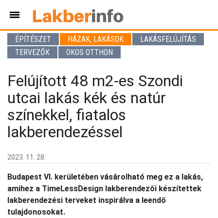
ÉPÍTÉSZET
HÁZAK, LAKÁSOK
LAKÁSFELÚJÍTÁS
TERVEZŐK
OKOS OTTHON
Felújított 48 m2-es Szondi
utcai lakás kék és natúr
színekkel, fiatalos
lakberendezéssel
2023. 11. 28.
Budapest VI. kerületében vásárolható meg ez a lakás,
amihez a TimeLessDesign lakberendezői készítettek
lakberendezési terveket inspirálva a leendő
tulajdonosokat.