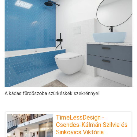
A kádas fürdőszoba szürkéskék szekrénnyel
TimeLessDesign -
Csendes-Kálmán Szilvia és
Sinkovics Viktória