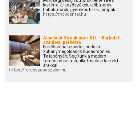
Minőségi design bútorok beltérre és
kültérre. Étkezőszékek, ülőbútorok,
bababútorok, gyerekbútorok, lámpák.
https://mobcenter.hu
Aqualand Straubinger Kft. - Burkolat,
szaniter, parketta
Fürdőszoba szaniter, burkolat
zuhanymegoldások Budaörsön és
Tatabányán. Segítünk a modern
fürdőszobád megalkotásában korrekt
árakkal.
https://furdoszobaszalon.hu