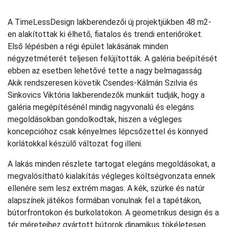
A TimeLessDesign lakberendezői új projektjükben 48 m2-
en alakítottak ki élhető, fiatalos és trendi enteriőröket.
Első lépésben a régi épület lakásának minden
négyzetméterét teljesen felújították. A galéria beépítését
ebben az esetben lehetővé tette a nagy belmagasság.
Akik rendszeresen követik Csendes-Kálmán Szilvia és
Sinkovics Viktória lakberendezők munkáit tudják, hogy a
galéria megépítésénél mindig nagyvonalú és elegáns
megoldásokban gondolkodtak, hiszen a végleges
koncepcióhoz csak kényelmes lépcsőzettel és könnyed
korlátokkal készülő változat fog illeni.
A lakás minden részlete tartogat elegáns megoldásokat, a
megvalósítható kialakítás végleges költségvonzata ennek
ellenére sem lesz extrém magas. A kék, szürke és natúr
alapszínek játékos formában vonulnak fel a tapétákon,
bútorfrontokon és burkolatokon. A geometrikus design és a
tér méreteihez gyártott bútorok dinamikus tökéletesen