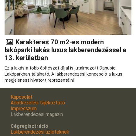
Karakteres 70 m2-es modern
lakóparki lakás luxus lakberendezéssel a
13. kerületben
Ez a lakás a több építészet díjjal is jutalmazott Danubio
Lakóparkban található. A lakberendezési koncepció a luxus
megjelenést hivatott reprezentálni.
Kapcsolat
Adatkezelési tájékoztató
Impresszum
Lakberendezési magazin
Cégregisztráció
Lakberendezési üzleteknek