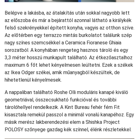
Belépve a lakásba, az átalakítás után sokkal nagyobb lett
az előszoba és már a bejárattól azonnal látható a királykék
felső szekrényekkel épített konyha, vagyis az otthon szíve.
Az előtérben egy terrazzo mintás burkolatot találunk szép
nagy színes szemcsékkel a Ceramica Fioranese Ghiaia
sorozatból. A konyhában rengeteg hasznos tároló és egy
3,3 méter hosszú munkapult található. Az étkezőasztalhoz
maximum 6 főt lehet kényelmesen leültetni. Ezek a székek
az Ikea Odger székei, amik műanyagból készültek, de
hihetetlenül kényelmesek.
A nappaliban található Roshe Olli moduláris kanapé kiváló
geometriával, összecsukható funkcióval és további
tárolóhellyel rendelkezik. A Kint Bureau fehér fém Fit
kisasztala remekül passzol a minimál vonalú kanapéhoz. Egy
másik merész lakberendezési elem a Shishka Project
POLOSY szőnyege gazdag kék színnel, élénk részletekkel.