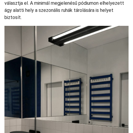
választja el. A minimál megjelenésű pódiumon elhelyezett
ágy alatti hely a szezonális ruhák tárolására is helyet
biztosít.