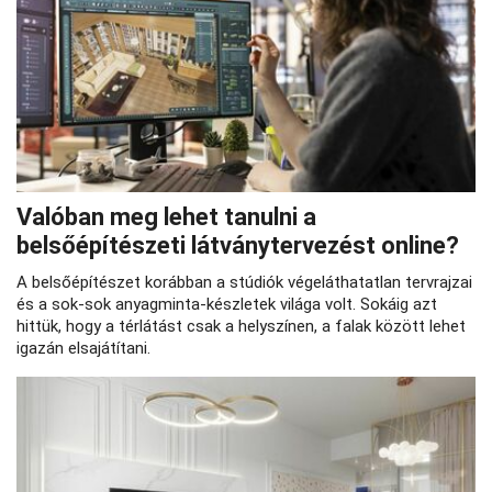
Valóban meg lehet tanulni a
belsőépítészeti látványtervezést online?
A belsőépítészet korábban a stúdiók végeláthatatlan tervrajzai
és a sok-sok anyagminta-készletek világa volt. Sokáig azt
hittük, hogy a térlátást csak a helyszínen, a falak között lehet
igazán elsajátítani.