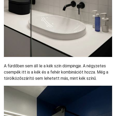
A fürdőben sem áll le a kék szín dömpingje. A négyzetes
csempék itt is a kék és a fehér kombinációt hozza. Még a
törölközőszárító sem lehetett más, mint kék színű.