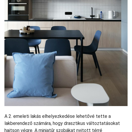
A 2. emeleti lakás elhelyezkedése lehetővé tette a
lakberendező számára, hogy drasztikus változtatásokat
hajtson végre. A miniatűr szobákat nyitott térré