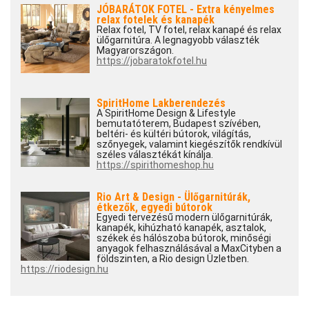
JÓBARÁTOK FOTEL - Extra kényelmes
relax fotelek és kanapék
Relax fotel, TV fotel, relax kanapé és relax
ülőgarnitúra. A legnagyobb választék
Magyarországon.
https://jobaratokfotel.hu
SpiritHome Lakberendezés
A SpiritHome Design & Lifestyle
bemutatóterem, Budapest szívében,
beltéri- és kültéri bútorok, világítás,
szőnyegek, valamint kiegészítők rendkívül
széles választékát kínálja.
https://spirithomeshop.hu
Rio Art & Design - Ülőgarnitúrák,
étkezők, egyedi bútorok
Egyedi tervezésű modern ülőgarnitúrák,
kanapék, kihúzható kanapék, asztalok,
székek és hálószoba bútorok, minőségi
anyagok felhasználásával a MaxCityben a
földszinten, a Rio design Üzletben.
https://riodesign.hu