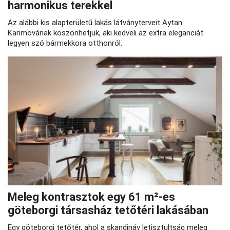
harmonikus terekkel
Az alábbi kis alapterületű lakás látványterveit Aytan
Karimovának köszönhetjük, aki kedveli az extra eleganciát
legyen szó bármekkora otthonról.
Meleg kontrasztok egy 61 m²-es
göteborgi társasház tetőtéri lakásában
Egy göteborgi tetőtér, ahol a skandináv letisztultság meleg