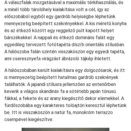
A válaszfalak mozgatásával a maximális térkihasználás, és
a minél több tárolóhely kialakítása volt a cél, így az
előszobából egyből egy gardrób helyiségbe léphetünk
mennyezetig beépített szekrényekkel. A kis méretű konyha
és az étkező között egy reggeliző pult kapott helyet
bárszékekkel. A nappali és étkező domináns falát egy
egyedileg tervezett fotótapéta díszíti orientális stílusban.
A hálószoba falán szintén visszaköszön egy egyedi tapéta,
ami cseresznyefa virágzást ábrázoló tájkép ihletett.
A hálószobában került kialakításra egy dolgozósarok, és itt
is mennyezetig beépített hatalmas gardrób szekrények
találhatók. A japandi stílusra jellemzően az enteriőrben
keverik a világos skandináv fa a sötétebb japán tónusú
fákkal, a fekete és az arany kiegészítő dekor elemekkel. A
fürdőszobába egy karakteres tolóajtón keresztül léphetünk
be. Itt is visszaköszön a natúr fa, monokróm terrazzo
csempével kiegészítve.