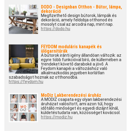
DODO - Designban Otthon - Bútor, lámpa,
dekoráció
Megfizethető design bútorok, lámpák és
dekoráció, amely feldobja otthonod és
mosolyt csal az arcodra nap, mint nap.
https://dodo.hu
FEYDOM moduláris kanapék és
ülőgarnitúrák
A bútorok iránti igény állandóan változik: az
egyre több funkcióval bíró, de küllemében a
trendeket követő daraboké a jövő. A
Feydom kanapéi a változáshoz való
alkalmazkodás jegyében korlátlan
szabadságot hoznak az otthonodba.
https://feydom.hu
MoDiz Lakberendezési áruház
A MODIZ csapata egy olyan lakberendezési
áruházat valósított, ami azon túl, hogy
időtálló minőséget és egyedi dizájnt kínál,
küldetéstudata van, közösséget kovácsol.
https://modiz.hu