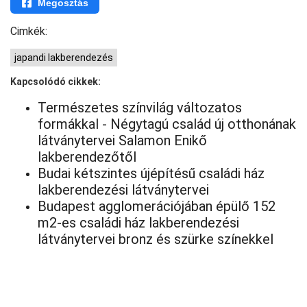
Megosztás
Cimkék:
japandi lakberendezés
Kapcsolódó cikkek:
Természetes színvilág változatos
formákkal - Négytagú család új otthonának
látványtervei Salamon Enikő
lakberendezőtől
Budai kétszintes újépítésű családi ház
lakberendezési látványtervei
Budapest agglomerációjában épülő 152
m2-es családi ház lakberendezési
látványtervei bronz és szürke színekkel