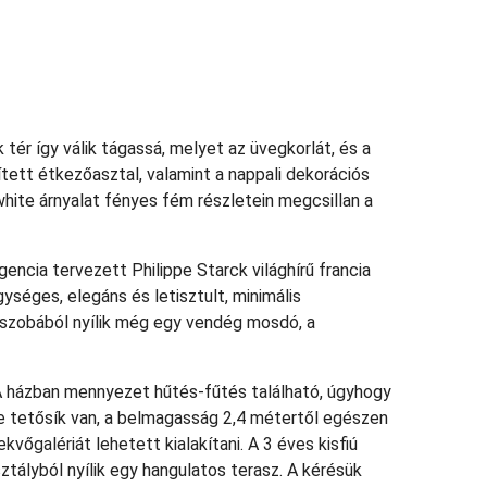
tér így válik tágassá, melyet az üvegkorlát, és a
ített étkezőasztal, valamint a nappali dekorációs
fwhite árnyalat fényes fém részletein megcsillan a
encia tervezett Philippe Starck világhírű francia
ységes, elegáns és letisztult, minimális
őszobából nyílik még egy vendég mosdó, a
. A házban mennyezet hűtés-fűtés található, úgyhogy
rde tetősík van, a belmagasság 2,4 métertől egészen
vőgalériát lehetett kialakítani. A 3 éves kisfiú
ztályból nyílik egy hangulatos terasz. A kérésük