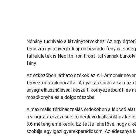
Néhány tudnivaló a látványtervekhez: Az egylégterű 
teraszra nyíló üvegtolóajtón beáradó fény is előseg
falfelületek is Neolith Iron Frost-tal vannak burkol
fény.
Az étkezőben látható székek az A.I. Armchair néven
tervező instrukciói által. A gyártás során alkalmaz
anyagfelhasználással készült, környezetbarát, és 
mosókonyha és a dolgozószoba.
A maximális térkihasználás érdekében a lépcső alat
a világítástervezésnél a meglévő kiállásokhoz kelle
3.6 méterig emelkedik. Ez tette lehetővé, hogy a ké
szobája egy igazi gyerekparadicsom. Az édesanya kér