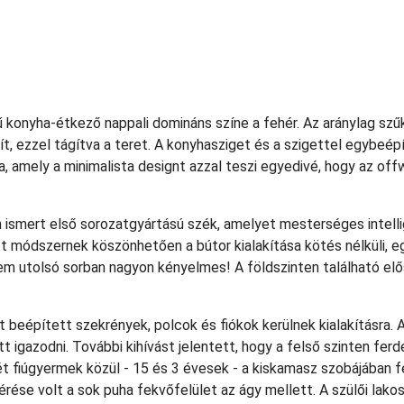
konyha-étkező nappali domináns színe a fehér. Az aránylag szűk 
ít, ezzel tágítva a teret. A konyhasziget és a szigettel egybeép
va, amely a minimalista designt azzal teszi egyedivé, hogy az of
 ismert első sorozatgyártású szék, amelyet mesterséges intellig
ott módszernek köszönhetően a bútor kialakítása kötés nélküli, eg
nem utolsó sorban nagyon kényelmes! A földszinten található el
t beépített szekrények, polcok és fiókok kerülnek kialakításra
tt igazodni. További kihívást jelentett, hogy a felső szinten fe
t fiúgyermek közül - 15 és 3 évesek - a kiskamasz szobájában fek
ése volt a sok puha fekvőfelület az ágy mellett. A szülői lakos