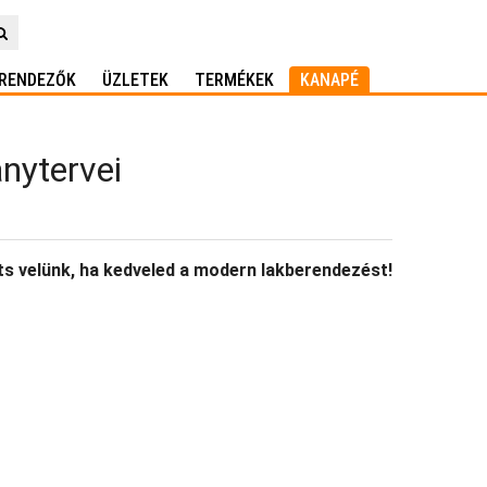
RENDEZŐK
ÜZLETEK
TERMÉKEK
KANAPÉ
ánytervei
s velünk, ha kedveled a modern lakberendezést!