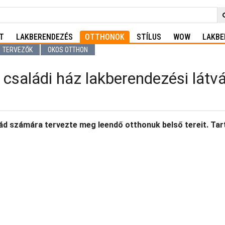
T
LAKBERENDEZÉS
OTTHONOK
STÍLUS
WOW
LAKBE
TERVEZŐK
OKOS OTTHON
 családi ház lakberendezési látv
d számára tervezte meg leendő otthonuk belső tereit. Tart