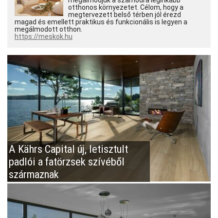
otthonos környezetet. Célom, hogy a
megtervezett belső térben jól érezd
magad és emellett praktikus és funkcionális is legyen a
megálmodott otthon.
https://meskok.hu
A Kährs Capital új, letisztult
padlói a fatörzsek szívéből
származnak