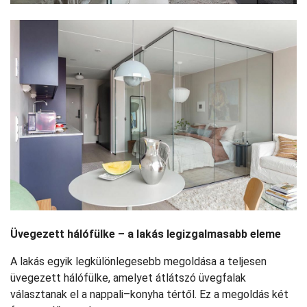
Üvegezett hálófülke – a lakás legizgalmasabb eleme
A lakás egyik legkülönlegesebb megoldása a teljesen
üvegezett hálófülke, amelyet átlátszó üvegfalak
választanak el a nappali–konyha tértől. Ez a megoldás két