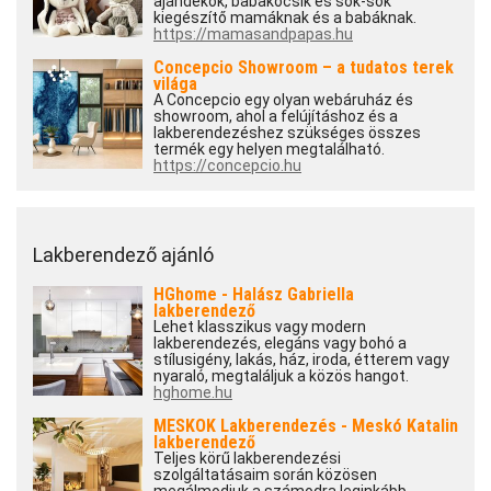
ajándékok, babakocsik és sok-sok
kiegészítő mamáknak és a babáknak.
https://mamasandpapas.hu
Concepcio Showroom – a tudatos terek
világa
A Concepcio egy olyan webáruház és
showroom, ahol a felújításhoz és a
lakberendezéshez szükséges összes
termék egy helyen megtalálható.
https://concepcio.hu
Lakberendező ajánló
HGhome - Halász Gabriella
lakberendező
Lehet klasszikus vagy modern
lakberendezés, elegáns vagy bohó a
stílusigény, lakás, ház, iroda, étterem vagy
nyaraló, megtaláljuk a közös hangot.
hghome.hu
MESKOK Lakberendezés - Meskó Katalin
lakberendező
Teljes körű lakberendezési
szolgáltatásaim során közösen
megálmodjuk a számodra leginkább