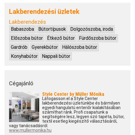
Lakberendezési üzletek
Lakberendezés
Babaszoba
Bútortípusok
Dolgozószoba, iroda
Előszoba bútor
Étkező bútor
Fürdőszoba bútor
Gardrób
Gyerekbútor
Hálószoba bútor
Konyhabútor
Nappali bútor
Cégajánló
Style Center by Müller Mónika
Látogasson el a Style Center
lakberendezési üzletünkbe és bármilyen
egyedi hangulatú enteriőr kialakításában
számíthat ránk. Profi csapatunk a
segítségére lesz, legyen szó tapéta, bútor,
textil esetleg kiegészítő választásáról,
vagy tanácsadásról.
www.mullermonika.hu