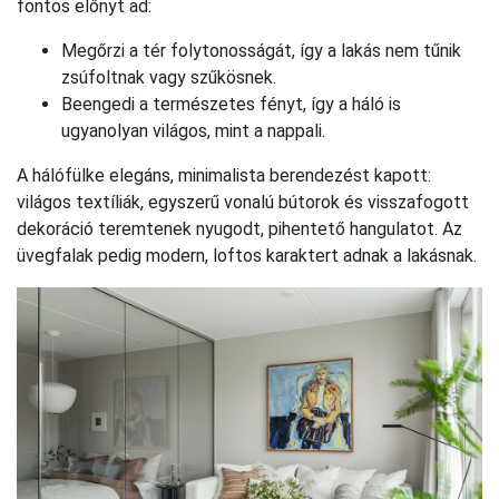
fontos előnyt ad:
Megőrzi a tér folytonosságát, így a lakás nem tűnik
zsúfoltnak vagy szűkösnek.
Beengedi a természetes fényt, így a háló is
ugyanolyan világos, mint a nappali.
A hálófülke elegáns, minimalista berendezést kapott:
világos textíliák, egyszerű vonalú bútorok és visszafogott
dekoráció teremtenek nyugodt, pihentető hangulatot. Az
üvegfalak pedig modern, loftos karaktert adnak a lakásnak.