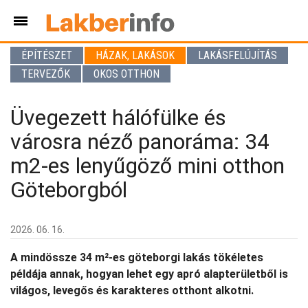
ÉPÍTÉSZET
HÁZAK, LAKÁSOK
LAKÁSFELÚJÍTÁS
TERVEZŐK
OKOS OTTHON
Üvegezett hálófülke és
városra néző panoráma: 34
m2-es lenyűgöző mini otthon
Göteborgból
2026. 06. 16.
A mindössze 34 m²-es göteborgi lakás tökéletes
példája annak, hogyan lehet egy apró alapterületből is
világos, levegős és karakteres otthont alkotni.