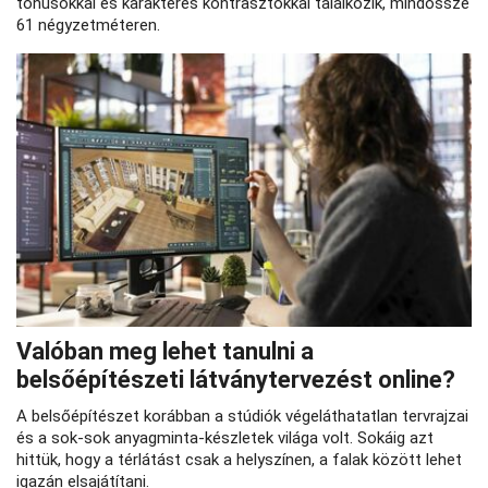
tónusokkal és karakteres kontrasztokkal találkozik, mindössze
61 négyzetméteren.
Valóban meg lehet tanulni a
belsőépítészeti látványtervezést online?
A belsőépítészet korábban a stúdiók végeláthatatlan tervrajzai
és a sok-sok anyagminta-készletek világa volt. Sokáig azt
hittük, hogy a térlátást csak a helyszínen, a falak között lehet
igazán elsajátítani.