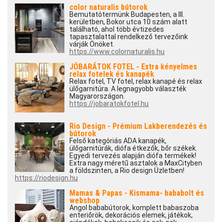
color naturalis bútorok
Bemutatótermünk Budapesten, a III.
kerületben, Bokor utca 10 szám alatt
található, ahol több évtizedes
tapasztalattal rendelkező tervezőink
várják Önöket.
https://www.colornaturalis.hu
JÓBARÁTOK FOTEL - Extra kényelmes
relax fotelek és kanapék
Relax fotel, TV fotel, relax kanapé és relax
ülőgarnitúra. A legnagyobb választék
Magyarországon.
https://jobaratokfotel.hu
Rio Design - Prémium Lakberendezés és
bútorok
Felső kategóriás ADA kanapék,
ülőgarnitúrák, diófa étkezők, bőr székek.
Egyedi tervezés alapján diófa termékek!
Extra nagy méretű asztalok a MaxCityben
a földszinten, a Rio design Üzletben!
https://riodesign.hu
Mamas & Papas - Kismama- bababolt és
webshop
Angol bababútorok, komplett babaszoba
enteriőrök, dekorációs elemek, játékok,