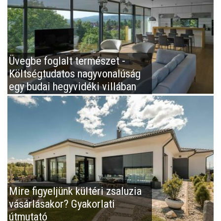
Üvegbe foglalt természet -
Költségtudatos nagyvonalúság
egy budai hegyvidéki villában
Mire figyeljünk kültéri zsaluzia
vásárlásakor? Gyakorlati
útmutató