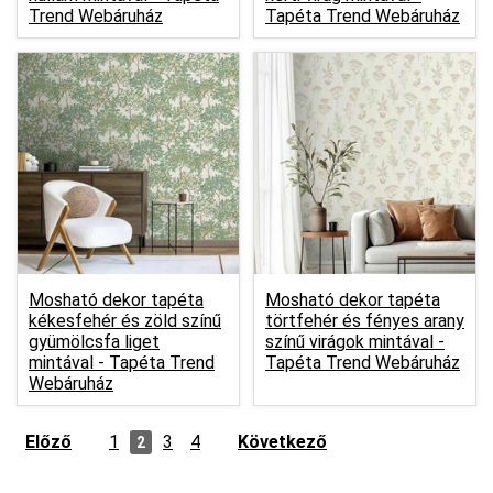
Trend Webáruház
Tapéta Trend Webáruház
Mosható dekor tapéta
Mosható dekor tapéta
kékesfehér és zöld színű
törtfehér és fényes arany
gyümölcsfa liget
színű virágok mintával -
mintával -
Tapéta Trend
Tapéta Trend Webáruház
Webáruház
Előző
1
3
4
Következő
2