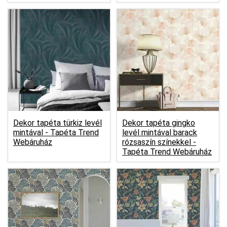
Dekor tapéta türkiz levél
Dekor tapéta gingko
mintával -
Tapéta Trend
levél mintával barack
Webáruház
rózsaszín színekkel -
Tapéta Trend Webáruház