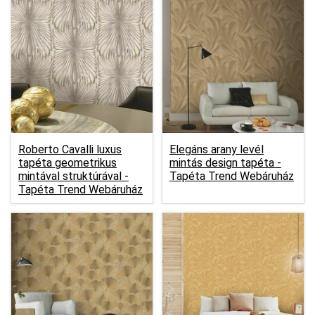
Roberto Cavalli luxus
Elegáns arany levél
tapéta geometrikus
mintás design tapéta -
mintával struktúrával -
Tapéta Trend Webáruház
Tapéta Trend Webáruház