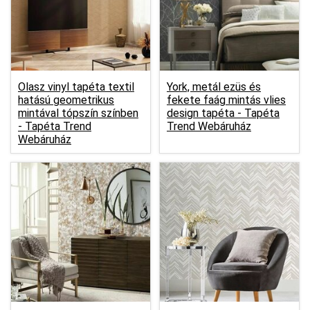
Olasz vinyl tapéta textil
York, metál ezüs és
hatású geometrikus
fekete faág mintás vlies
mintával tópszín színben
design tapéta -
Tapéta
-
Tapéta Trend
Trend Webáruház
Webáruház