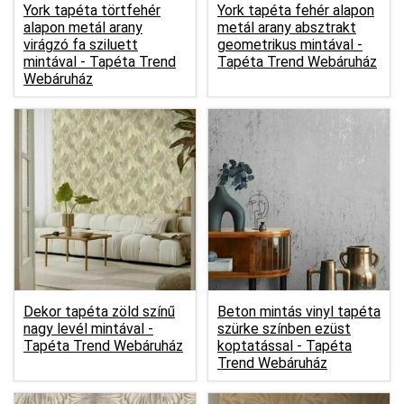
York tapéta törtfehér
York tapéta fehér alapon
alapon metál arany
metál arany absztrakt
virágzó fa sziluett
geometrikus mintával -
mintával -
Tapéta Trend
Tapéta Trend Webáruház
Webáruház
Dekor tapéta zöld színű
Beton mintás vinyl tapéta
nagy levél mintával -
szürke színben ezüst
Tapéta Trend Webáruház
koptatással -
Tapéta
Trend Webáruház