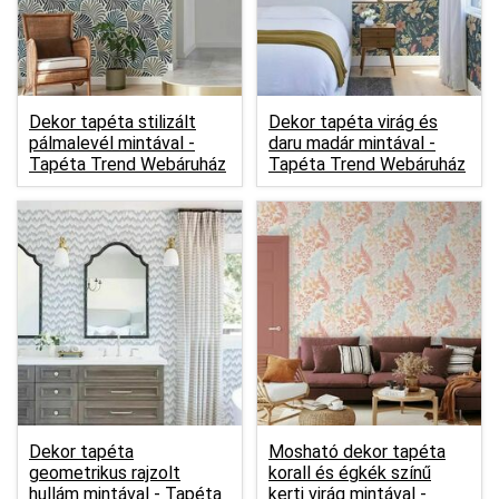
Dekor tapéta stilizált
Dekor tapéta virág és
pálmalevél mintával -
daru madár mintával -
Tapéta Trend Webáruház
Tapéta Trend Webáruház
Dekor tapéta
Mosható dekor tapéta
geometrikus rajzolt
korall és égkék színű
hullám mintával -
Tapéta
kerti virág mintával -