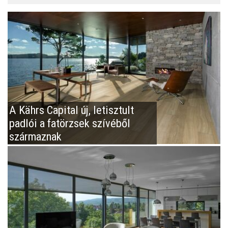
A Kährs Capital új, letisztult
padlói a fatörzsek szívéből
származnak