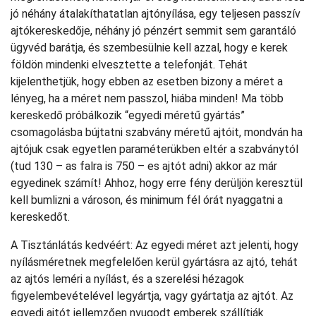
jó néhány átalakíthatatlan ajtónyílása, egy teljesen passzív
ajtókereskedője, néhány jó pénzért semmit sem garantáló
ügyvéd barátja, és szembesülnie kell azzal, hogy e kerek
földön mindenki elvesztette a telefonját. Tehát
kijelenthetjük, hogy ebben az esetben bizony a méret a
lényeg, ha a méret nem passzol, hiába minden! Ma több
kereskedő próbálkozik “egyedi méretű gyártás”
csomagolásba bújtatni szabvány méretű ajtóit, mondván ha
ajtójuk csak egyetlen paraméterükben eltér a szabványtól
(tud 130 – as falra is 750 – es ajtót adni) akkor az már
egyedinek számít! Ahhoz, hogy erre fény derüljön keresztül
kell bumlizni a városon, és minimum fél órát nyaggatni a
kereskedőt.
A Tisztánlátás kedvéért: Az egyedi méret azt jelenti, hogy
nyílásméretnek megfelelően kerül gyártásra az ajtó, tehát
az ajtós leméri a nyílást, és a szerelési hézagok
figyelembevételével legyártja, vagy gyártatja az ajtót. Az
egyedi ajtót jellemzően nyugodt emberek szállítják