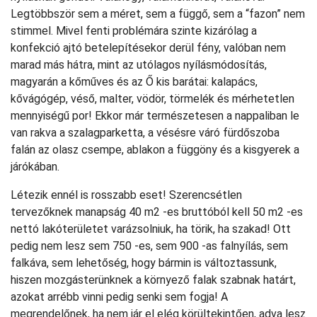
Legtöbbször sem a méret, sem a függő, sem a “fazon” nem
stimmel. Mivel fenti problémára szinte kizárólag a
konfekció ajtó betelepítésekor derül fény, valóban nem
marad más hátra, mint az utólagos nyílásmódosítás,
magyarán a kőműves és az Ő kis barátai: kalapács,
kővágógép, véső, malter, vödör, törmelék és mérhetetlen
mennyiségű por! Ekkor már természetesen a nappaliban le
van rakva a szalagparketta, a vésésre váró fürdőszoba
falán az olasz csempe, ablakon a függöny és a kisgyerek a
járókában.
Létezik ennél is rosszabb eset! Szerencsétlen
tervezőknek manapság 40 m2 -es bruttóból kell 50 m2 -es
nettó lakóterületet varázsolniuk, ha törik, ha szakad! Ott
pedig nem lesz sem 750 -es, sem 900 -as falnyílás, sem
falkáva, sem lehetőség, hogy bármin is változtassunk,
hiszen mozgásterünknek a környező falak szabnak határt,
azokat arrébb vinni pedig senki sem fogja! A
megrendelőnek, ha nem jár el elég körültekintően, adva lesz