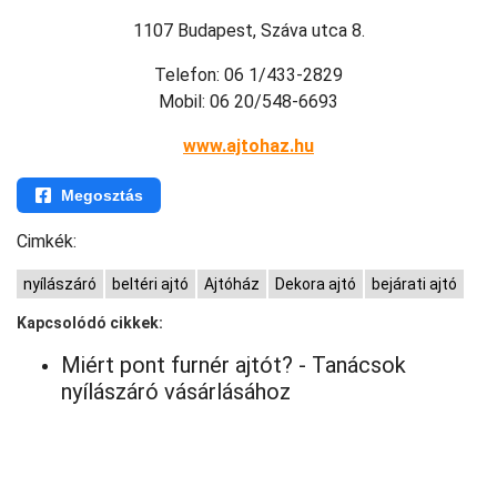
1107 Budapest, Száva utca 8.
Telefon: 06 1/433-2829
Mobil: 06 20/548-6693
www.ajtohaz.hu
Megosztás
Cimkék:
nyílászáró
beltéri ajtó
Ajtóház
Dekora ajtó
bejárati ajtó
Kapcsolódó cikkek:
Miért pont furnér ajtót? - Tanácsok
nyílászáró vásárlásához