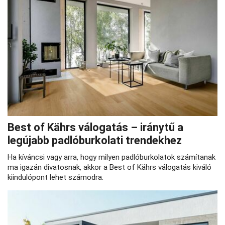
Best of Kährs válogatás – iránytű a
legújabb padlóburkolati trendekhez
Ha kíváncsi vagy arra, hogy milyen padlóburkolatok számítanak
ma igazán divatosnak, akkor a Best of Kährs válogatás kiváló
kiindulópont lehet számodra.