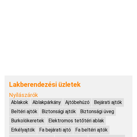
Lakberendezési üzletek
Nyílászárók
Ablakok
Ablakpárkány
Ajtóbehúzó
Bejárati ajtók
Beltéri ajtók
Biztonsági ajtók
Biztonsági üveg
Burkolókeretek
Elektromos tetőtéri ablak
Erkélyajtók
Fa bejárati ajtó
Fa beltéri ajtók