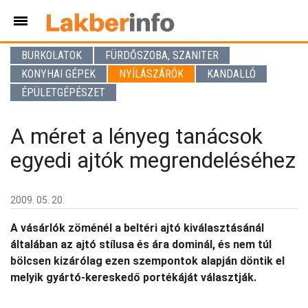
BURKOLATOK
FÜRDŐSZOBA, SZANITER
KONYHAI GÉPEK
NYÍLÁSZÁRÓK
KANDALLÓ
ÉPÜLETGÉPÉSZET
A méret a lényeg tanácsok
egyedi ajtók megrendeléséhez
2009. 05. 20.
A vásárlók zöménél a beltéri ajtó kiválasztásánál
általában az ajtó stílusa és ára dominál, és nem túl
bölcsen kizárólag ezen szempontok alapján döntik el
melyik gyártó-kereskedő portékáját választják.