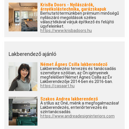
KrisBa Doors - Nyílászárók,
árnyékolástechnika, garázskapuk
Bemutatótermünkben prémium minőségű
nyílászáró megoldások széles
választékával várjuk építkező és felújító
ügyfeleinket.
https://www.krisbadoors.hu
Lakberendező ajánló
Német Ágnes Csilla lakberendező
Lakberendezési tervezés és tanácsadás
személyre szólóan, az Ön igényeinek
megfelelően! Német Ágnes Csilla az Év
Lakberendezője 2014-ben és 2016-ban.
https://casaart.hu
Szakos Andrea lakberendező
A stílus az Öné, miénk a megfogalmazása!
Lakberendezés, enteriőrtervezés és
színtanácsadás.
https://www.andreadesigninteriors.com