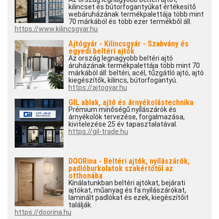
kilincset és bútorfogantyúkat értékesítő
webáruházának termékpalettája több mint
70 márkából és több ezer termékből áll.
https://www.kilincsgyar.hu
Ajtógyár - Kilincsgyár - Szabvány és
egyedi beltéri ajtók
Az ország legnagyobb beltéri ajtó
áruházának termékpalettája több mint 70
márkából áll: beltéri, acél, tűzgátló ajtó, ajtó
kiegészítők, kilincs, bútorfogantyú.
https://ajtogyar.hu
GIL ablak, ajtó és árnyékolástechnika
Prémium minőségű nyílászárók és
árnyékolók tervezése, forgalmazása,
kivitelezése 25 év tapasztalatával.
https://gil-trade.hu
DOORina - Beltéri ajtók, nyílászárók,
padlóburkolatok szakértőtől az
otthonába
Kínálatunkban beltéri ajtókat, bejárati
ajtókat, műanyag és fa nyílászárókat,
laminált padlókat és ezek, kiegészítőit
találják.
https://doorina.hu