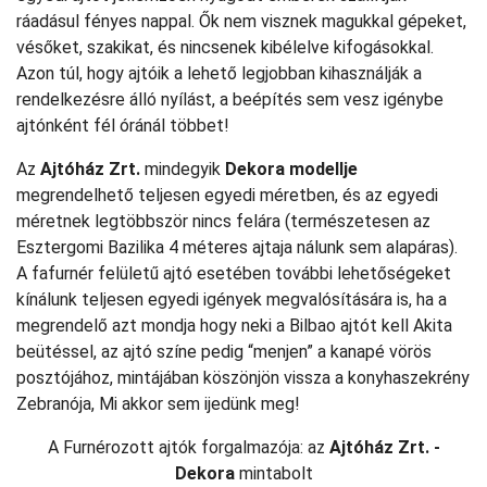
ráadásul fényes nappal. Ők nem visznek magukkal gépeket,
vésőket, szakikat, és nincsenek kibélelve kifogásokkal.
Azon túl, hogy ajtóik a lehető legjobban kihasználják a
rendelkezésre álló nyílást, a beépítés sem vesz igénybe
ajtónként fél óránál többet!
Az
Ajtóház Zrt.
mindegyik
Dekora modellje
megrendelhető teljesen egyedi méretben, és az egyedi
méretnek legtöbbször nincs felára (természetesen az
Esztergomi Bazilika 4 méteres ajtaja nálunk sem alapáras).
A fafurnér felületű ajtó esetében további lehetőségeket
kínálunk teljesen egyedi igények megvalósítására is, ha a
megrendelő azt mondja hogy neki a Bilbao ajtót kell Akita
beütéssel, az ajtó színe pedig “menjen” a kanapé vörös
posztójához, mintájában köszönjön vissza a konyhaszekrény
Zebranója, Mi akkor sem ijedünk meg!
A Furnérozott ajtók forgalmazója: az
Ajtóház Zrt. -
Dekora
mintabolt