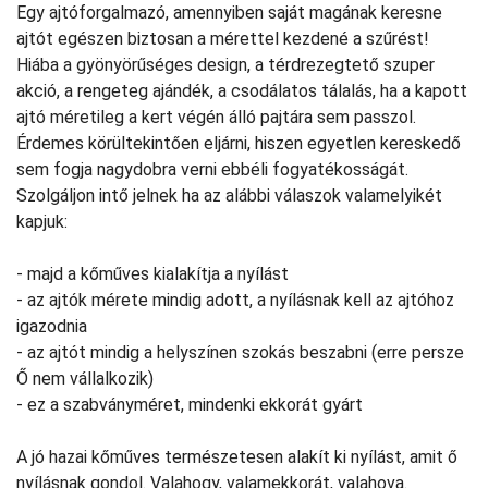
Egy ajtóforgalmazó, amennyiben saját magának keresne
ajtót egészen biztosan a mérettel kezdené a szűrést!
Hiába a gyönyörűséges design, a térdrezegtető szuper
akció, a rengeteg ajándék, a csodálatos tálalás, ha a kapott
ajtó méretileg a kert végén álló pajtára sem passzol.
Érdemes körültekintően eljárni, hiszen egyetlen kereskedő
sem fogja nagydobra verni ebbéli fogyatékosságát.
Szolgáljon intő jelnek ha az alábbi válaszok valamelyikét
kapjuk:
- majd a kőműves kialakítja a nyílást
- az ajtók mérete mindig adott, a nyílásnak kell az ajtóhoz
igazodnia
- az ajtót mindig a helyszínen szokás beszabni (erre persze
Ő nem vállalkozik)
- ez a szabványméret, mindenki ekkorát gyárt
A jó hazai kőműves természetesen alakít ki nyílást, amit ő
nyílásnak gondol. Valahogy, valamekkorát, valahova.