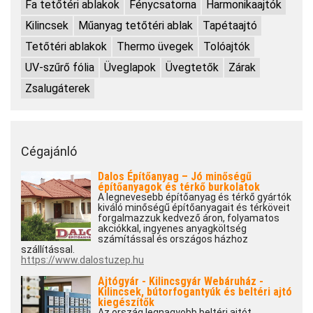
Fa tetőtéri ablakok
Fénycsatorna
Harmonikaajtók
Kilincsek
Műanyag tetőtéri ablak
Tapétaajtó
Tetőtéri ablakok
Thermo üvegek
Tolóajtók
UV-szűrő fólia
Üveglapok
Üvegtetők
Zárak
Zsalugáterek
Cégajánló
Dalos Építőanyag – Jó minőségű
építőanyagok és térkő burkolatok
A legnevesebb építőanyag és térkő gyártók
kiváló minőségű építőanyagait és térköveit
forgalmazzuk kedvező áron, folyamatos
akciókkal, ingyenes anyagköltség
számítással és országos házhoz
szállítással.
https://www.dalostuzep.hu
Ajtógyár - Kilincsgyár Webáruház -
Kilincsek, bútorfogantyúk és beltéri ajtó
kiegészítők
Az ország legnagyobb beltéri ajtót,