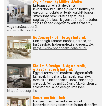
Style Center by Müller Mónika
Látogasson el a Style Center
lakberendezési üzletünkbe és bármilyen
egyedi hangulatú enteriőr kialakításában
számíthat ránk. Profi csapatunk a
segítségére lesz, legyen szó tapéta, bútor,
textil esetleg kiegészítő választásáról,
vagy tanácsadásról.
www.mullermonika.hu
BoConcept - Dán design bútorok
Dán design kanapé, nappali, étkező, és
hálószobák, lakberendezési kiegészítők.
https://www.boconcept.com/hu-hu
Rio Art & Design - Ülőgarnitúrák,
étkezők, egyedi bútorok
Egyedi tervezésű modern ülőgarnitúrák,
kanapék, kihúzható kanapék, asztalok,
székek és hálószoba bútorok, minőségi
anyagok felhasználásával a MaxCityben a
földszinten, a Rio design Üzletben.
https://riodesign.hu
Rusztikus Bútorbolt
Igényes olasz, amerikai és angol
klasszikus, rusztikus és stílbútorok széles