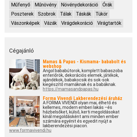
Műfenyő
Műnövény
Növénydekoráció
Órák
Poszterek
Szobrok
Tálak
Táskák
Tükör
Vászonképek
Vázák
Virágdekoráció
Virágtartók
Cégajánló
Mamas & Papas - Kismama- bababolt és
webshop
Angol bababútorok, komplett babaszoba
enteriőrök, dekorációs elemek, játékok,
ajándékok, babakocsik és sok-sok
kiegészítő mamáknak és a babáknak.
https://mamasandpapas.hu
Forma Vivendi Lakberendezési áruház
A FORMA VIVENDI olyan mai, élhető és
kellemes, modern emberi lakás –és
házbelsőket, külső, kerti megoldásokat
kínál megoldásként ami minden ember
számára egyénit és egyedit nyújt a
lakberendezési piacon.
www.formavivendi.hu