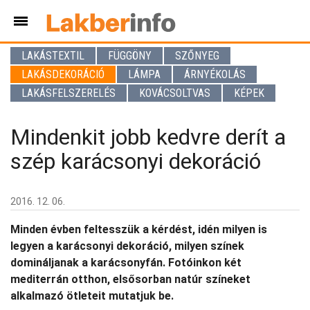
LAKÁSTEXTIL
FÜGGÖNY
SZŐNYEG
LAKÁSDEKORÁCIÓ
LÁMPA
ÁRNYÉKOLÁS
LAKÁSFELSZERELÉS
KOVÁCSOLTVAS
KÉPEK
Mindenkit jobb kedvre derít a
szép karácsonyi dekoráció
2016. 12. 06.
Minden évben feltesszük a kérdést, idén milyen is
legyen a karácsonyi dekoráció, milyen színek
domináljanak a karácsonyfán. Fotóinkon két
mediterrán otthon, elsősorban natúr színeket
alkalmazó ötleteit mutatjuk be.