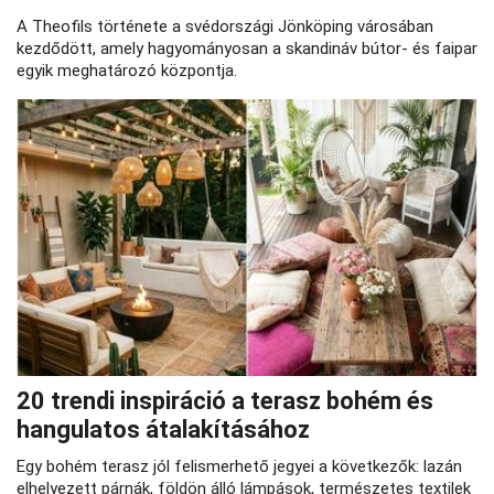
A Theofils története a svédországi Jönköping városában
kezdődött, amely hagyományosan a skandináv bútor- és faipar
egyik meghatározó központja.
20 trendi inspiráció a terasz bohém és
hangulatos átalakításához
Egy bohém terasz jól felismerhető jegyei a következők: lazán
elhelyezett párnák, földön álló lámpások, természetes textilek