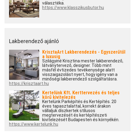
választéka.
https://www.klasszikusbutor.hu
Lakberendező ajánló
KrisztaArt Lakberendezés - Egyszerűtől
a luxusig
Szilágyiné Krisztina mester lakberendező,
látványtervező, designer. Több mint
másfél évtizedes tevékenysége alatt
visszaigazolást nyert, hogy igény van a
minőségi lakberendező szolgáltatásra.
https://krisztaart.hu
Kertelünk Kft. Kerttervezés és teljes
körű kivitelezés
Kertelünk Parképítés és Kertépítés. 20
éves tapasztalattal, korrekt árakon
vállaljuk díszkertek stílusos
megtervezését és kertépítészeti
kivitelezését Budapesten és környékén.
https://www.kertelunk.hu