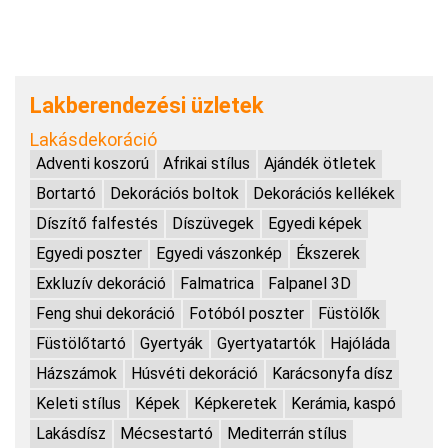
Lakberendezési üzletek
Lakásdekoráció
Adventi koszorú
Afrikai stílus
Ajándék ötletek
Bortartó
Dekorációs boltok
Dekorációs kellékek
Díszítő falfestés
Díszüvegek
Egyedi képek
Egyedi poszter
Egyedi vászonkép
Ékszerek
Exkluzív dekoráció
Falmatrica
Falpanel 3D
Feng shui dekoráció
Fotóból poszter
Füstölők
Füstölőtartó
Gyertyák
Gyertyatartók
Hajóláda
Házszámok
Húsvéti dekoráció
Karácsonyfa dísz
Keleti stílus
Képek
Képkeretek
Kerámia, kaspó
Lakásdísz
Mécsestartó
Mediterrán stílus