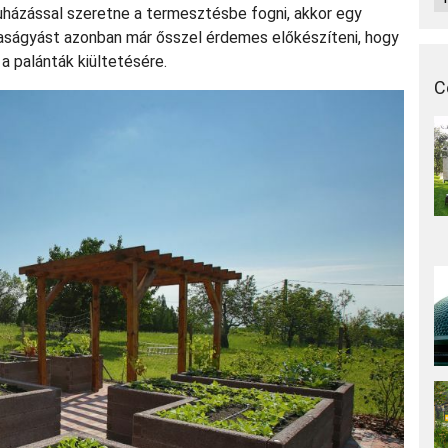
uházással szeretne a termesztésbe fogni, akkor egy
aságyást azonban már ősszel érdemes előkészíteni, hogy
a palánták kiültetésére.
C