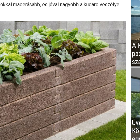
okkal macerásabb, és jóval nagyobb a kudarc veszélye
A K
pa
sz
Üv
Kö
eg