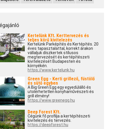
égajánló
Kertelünk Kft. Kerttervezés és
teljes körű kivitelezés
Kertelünk Parképítés és Kertépítés. 20
éves tapasztalattal, korrekt árakon
vállaljuk díszkertek stílusos
megtervezését és kertépítészeti
kivitelezését Budapesten és
környékén.
https://www.kertelunk.hu
Green Egg - Kerti grillező, füstölő
és sütő egyben
A Big Green Egg egy egyedülálló és
utolérhetetlen konyhaművészeti és
grill élmény!
https://www.greenegg.hu
Deep Forest Kft.
Cégünk fő profilja a kertépítészeti
kivitelezés és tervezés.
https://deepforest.hu