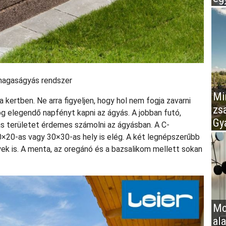
 magaságyás rendszer
Mir
kertben. Ne arra figyeljen, hogy hol nem fogja zavarni
zs
og elegendő napfényt kapni az ágyás. A jobban futó,
Gy
 területet érdemes számolni az ágyásban. A C-
×20-as vagy 30×30-as hely is elég. A két legnépszerűbb
k is. A menta, az oregánó és a bazsalikom mellett sokan
Mo
al