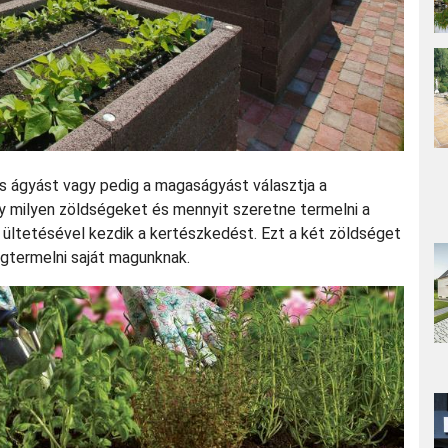
s ágyást vagy pedig a magaságyást választja a
y milyen zöldségeket és mennyit szeretne termelni a
 ültetésével kezdik a kertészkedést. Ezt a két zöldséget
gtermelni saját magunknak.