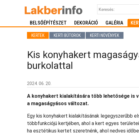
BELSŐÉPÍTÉSZET
DEKORÁCIÓ
GALÉRIA
KER
KERTEK
KERTI BÚTOROK
KERTI NÖVÉNYEK
Kis konyhakert magaságy
burkolattal
2024. 06. 20.
A konyhakert kialakítására több lehetősége is 
a magaságyásos változat.
Egy kis konyhakert kialakításának legegyszerűbb els
többfunkciójú kertjében, ahol a kert egyes területe
ha esztétikus kertet szeretnénk, ahol nedves időb