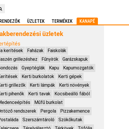
RENDEZŐK
ÜZLETEK
TERMÉKEK
KANAPÉ
akberendezési üzletek
ertépítés
a kerítések
Faházak
Faiskolák
aszén grillezéshez
Fűnyírók
Garázskapuk
Gondozás
Gyeptéglák
Kapu
Kapumozgatók
erítések
Kerti burkolatok
Kerti gépek
erti grillezők
Kerti lámpák
Kerti növények
erti pihenők
Kerti tavak
Kocsibeálló fából
Medenceépítés
Műfű burkolat
ntöző rendszerek
Pergola
Pizzakemence
ostaláda
Szerszámtároló
Szökőkutak
alajcsere
Térelválasztó
Térkövek
Tófólia