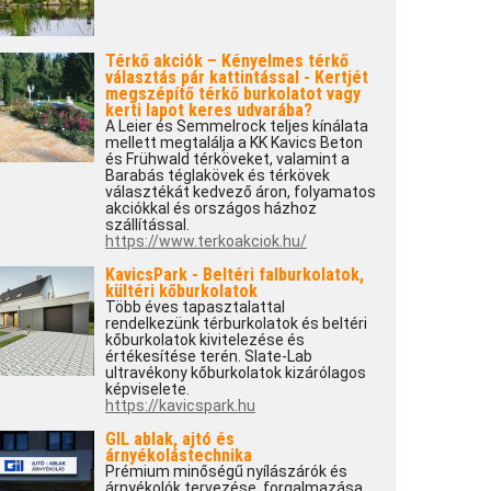
Térkő akciók – Kényelmes térkő
választás pár kattintással - Kertjét
megszépítő térkő burkolatot vagy
kerti lapot keres udvarába?
A Leier és Semmelrock teljes kínálata
mellett megtalálja a KK Kavics Beton
és Frühwald térköveket, valamint a
Barabás téglakövek és térkövek
választékát kedvező áron, folyamatos
akciókkal és országos házhoz
szállítással.
https://www.terkoakciok.hu/
KavicsPark - Beltéri falburkolatok,
kültéri kőburkolatok
Több éves tapasztalattal
rendelkezünk térburkolatok és beltéri
kőburkolatok kivitelezése és
értékesítése terén. Slate-Lab
ultravékony kőburkolatok kizárólagos
képviselete.
https://kavicspark.hu
GIL ablak, ajtó és
árnyékolástechnika
Prémium minőségű nyílászárók és
árnyékolók tervezése, forgalmazása,