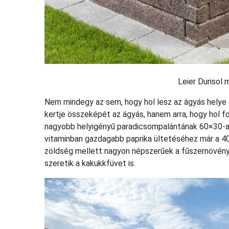
Leier Durisol
Nem mindegy az sem, hogy hol lesz az ágyás helye a 
kertje összeképét az ágyás, hanem arra, hogy hol f
nagyobb helyigényű paradicsompalántának 60×30-as
vitaminban gazdagabb paprika ültetéséhez már a 40
zöldség mellett nagyon népszerűek a fűszernövénye
szeretik a kakukkfüvet is.