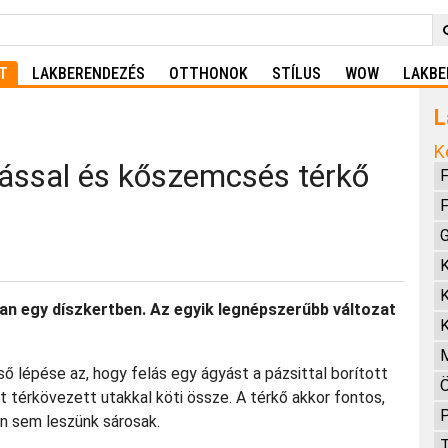
T
LAKBERENDEZÉS
OTTHONOK
STÍLUS
WOW
LAKBE
L
K
ással és kőszemcsés térkő
F
F
K
K
van egy díszkertben. Az egyik legnépszerűbb változat
K
ő lépése az, hogy felás egy ágyást a pázsittal borított
Ö
it térkövezett utakkal köti össze. A térkő akkor fontos,
P
en sem leszünk sárosak.
T