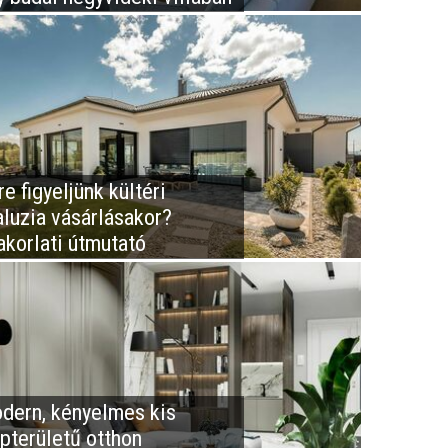
e figyeljünk kültéri
aluzia vásárlásakor?
akorlati útmutató
dern, kényelmes kis
apterületű otthon