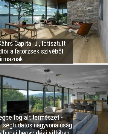
ährs Capital új, letisztult
dlói a fatörzsek szívéből
ármaznak
egbe foglalt természet -
ltségtudatos nagyvonalúság
y budai hegyvidéki villában