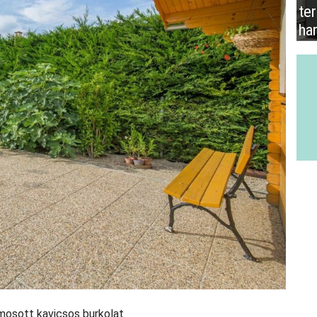
te
ha
 mosott kavicsos burkolat