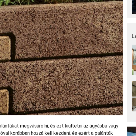
L
lántákat megvásárolni, és ezt kiültetni az ágyásba vagy
val korábban hozzá kell kezdeni, és ezért a palánták