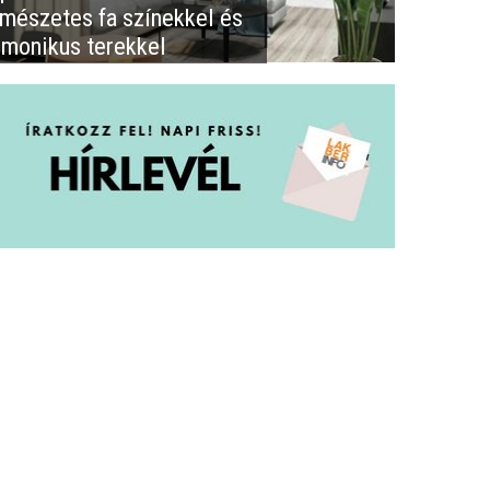
rmészetes fa színekkel és
rmonikus terekkel