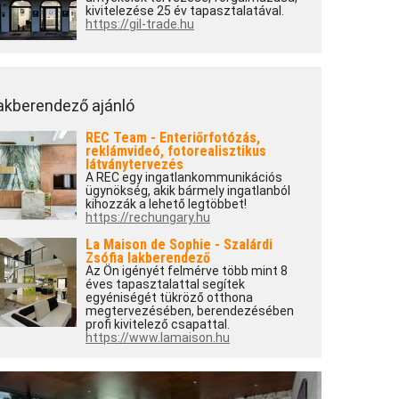
kivitelezése 25 év tapasztalatával.
https://gil-trade.hu
akberendező ajánló
REC Team - Enteriőrfotózás,
reklámvideó, fotorealisztikus
látványtervezés
A REC egy ingatlankommunikációs
ügynökség, akik bármely ingatlanból
kihozzák a lehető legtöbbet!
https://rechungary.hu
La Maison de Sophie - Szalárdi
Zsófia lakberendező
Az Ön igényét felmérve több mint 8
éves tapasztalattal segítek
egyéniségét tükröző otthona
megtervezésében, berendezésében
profi kivitelező csapattal.
https://www.lamaison.hu