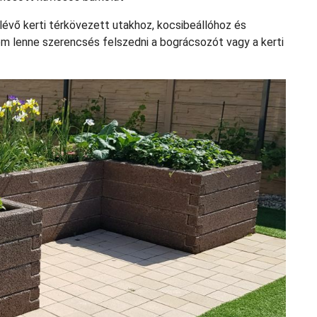
eglévő kerti térkövezett utakhoz, kocsibeállóhoz és
m lenne szerencsés felszedni a bográcsozót vagy a kerti