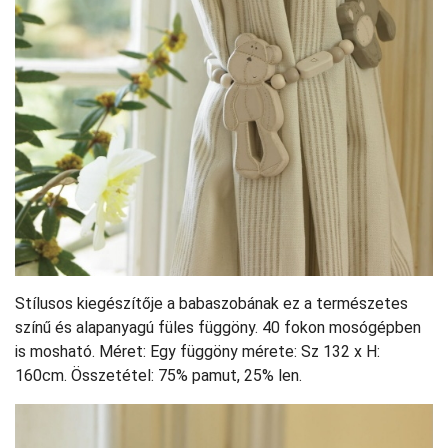
Stílusos kiegészítője a babaszobának ez a természetes
színű és alapanyagú füles függöny. 40 fokon mosógépben
is mosható. Méret: Egy függöny mérete: Sz 132 x H:
160cm. Összetétel: 75% pamut, 25% len.