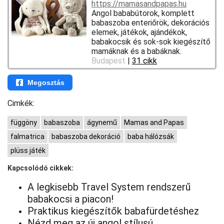
https://mamasandpapas.hu
Angol bababútorok, komplett
babaszoba enteriőrök, dekorációs
elemek, játékok, ajándékok,
babakocsik és sok-sok kiegészítő
mamáknak és a babáknak.
Budapest
|
31 cikk
Megosztás
Cimkék:
függöny
babaszoba
ágynemű
Mamas and Papas
falmatrica
babaszoba dekoráció
baba hálózsák
plüss játék
Kapcsolódó cikkek:
A legkisebb Travel System rendszerű
babakocsi a piacon!
Praktikus kiegészítők babafürdetéshez
Nézd meg az új angol stílusú