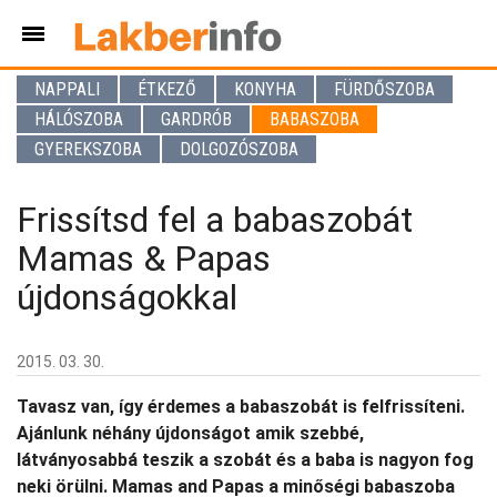
NAPPALI
ÉTKEZŐ
KONYHA
FÜRDŐSZOBA
HÁLÓSZOBA
GARDRÓB
BABASZOBA
GYEREKSZOBA
DOLGOZÓSZOBA
Frissítsd fel a babaszobát
Mamas & Papas
újdonságokkal
2015. 03. 30.
Tavasz van, így érdemes a babaszobát is felfrissíteni.
Ajánlunk néhány újdonságot amik szebbé,
látványosabbá teszik a szobát és a baba is nagyon fog
neki örülni. Mamas and Papas a minőségi babaszoba