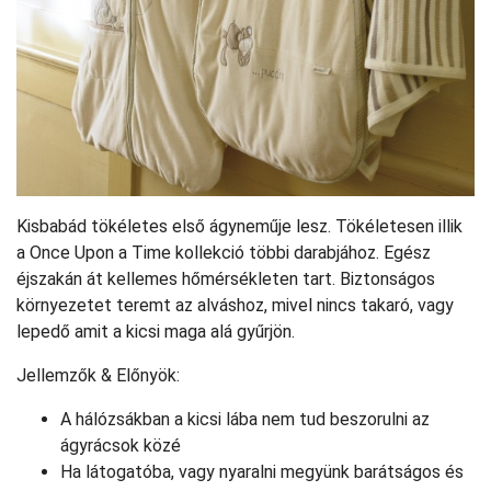
Kisbabád tökéletes első ágyneműje lesz. Tökéletesen illik
a Once Upon a Time kollekció többi darabjához. Egész
éjszakán át kellemes hőmérsékleten tart. Biztonságos
környezetet teremt az alváshoz, mivel nincs takaró, vagy
lepedő amit a kicsi maga alá gyűrjön.
Jellemzők & Előnyök:
A hálózsákban a kicsi lába nem tud beszorulni az
ágyrácsok közé
Ha látogatóba, vagy nyaralni megyünk barátságos és