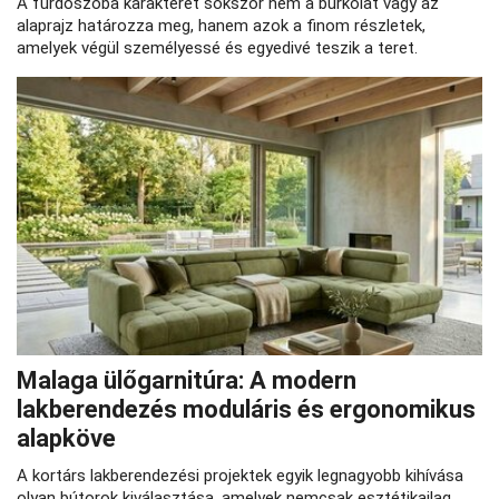
A fürdőszoba karakterét sokszor nem a burkolat vagy az
alaprajz határozza meg, hanem azok a finom részletek,
amelyek végül személyessé és egyedivé teszik a teret.
Malaga ülőgarnitúra: A modern
lakberendezés moduláris és ergonomikus
alapköve
A kortárs lakberendezési projektek egyik legnagyobb kihívása
olyan bútorok kiválasztása, amelyek nemcsak esztétikailag