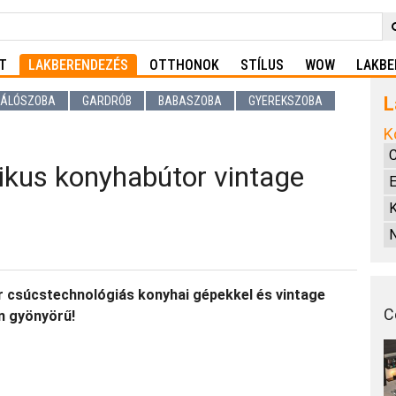
T
LAKBERENDEZÉS
OTTHONOK
STÍLUS
WOW
LAKBE
L
ÁLÓSZOBA
GARDRÓB
BABASZOBA
GYEREKSZOBA
K
C
ikus konyhabútor vintage
E
K
 csúcstechnológiás konyhai gépekkel és vintage
C
n gyönyörű!