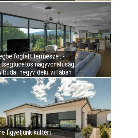
egbe foglalt természet -
ltségtudatos nagyvonalúság
y budai hegyvidéki villában
e figyeljünk kültéri