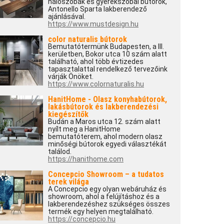
hálószobák és gyerekszobai bútorok,
Antonello Sparta lakberendező
ajánlásával.
https://www.mustdesign.hu
color naturalis bútorok
Bemutatótermünk Budapesten, a III.
kerületben, Bokor utca 10 szám alatt
található, ahol több évtizedes
tapasztalattal rendelkező tervezőink
várják Önöket.
https://www.colornaturalis.hu
HanitHome - Olasz konyhabútorok,
lakásbútorok és lakberendezési
kiegészítők
Budán a Maros utca 12. szám alatt
nyílt meg a HanitHome
bemutatóterem, ahol modern olasz
minőségi bútorok egyedi választékát
találod.
https://hanithome.com
Concepcio Showroom – a tudatos
terek világa
A Concepcio egy olyan webáruház és
showroom, ahol a felújításhoz és a
lakberendezéshez szükséges összes
termék egy helyen megtalálható.
https://concepcio.hu