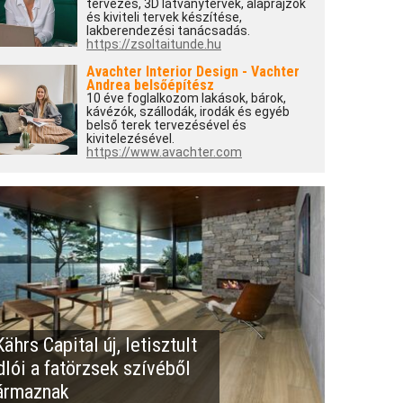
tervezés, 3D látványtervek, alaprajzok
és kiviteli tervek készítése,
lakberendezési tanácsadás.
https://zsoltaitunde.hu
Avachter Interior Design - Vachter
Andrea belsőépítész
10 éve foglalkozom lakások, bárok,
kávézók, szállodák, irodák és egyéb
belső terek tervezésével és
kivitelezésével.
https://www.avachter.com
ährs Capital új, letisztult
dlói a fatörzsek szívéből
ármaznak