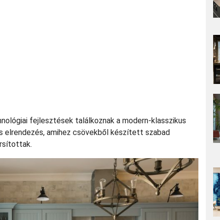
hnológiai fejlesztések találkoznak a modern-klasszikus
es elrendezés, amihez csövekből készített szabad
rsítottak.