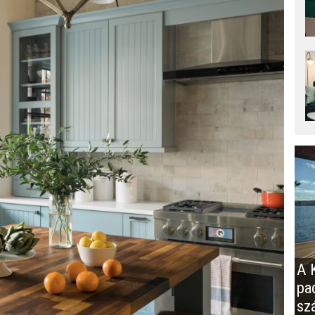
A K
pa
sz