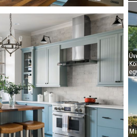
Üv
Kö
eg
Mir