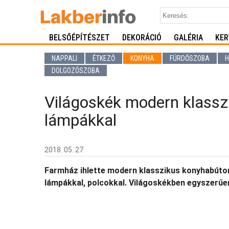
BELSŐÉPÍTÉSZET
DEKORÁCIÓ
GALÉRIA
KER
NAPPALI
ÉTKEZŐ
KONYHA
FÜRDŐSZOBA
H
DOLGOZÓSZOBA
Világoskék modern klassz
lámpákkal
2018. 05. 27.
Farmház ihlette modern klasszikus konyhabútor
lámpákkal, polcokkal. Világoskékben egyszerűe