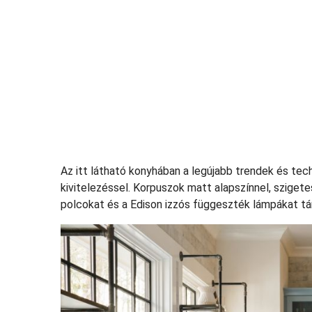
Az itt látható konyhában a legújabb trendek és tec
kivitelezéssel. Korpuszok matt alapszínnel, sziget
polcokat és a Edison izzós függeszték lámpákat tá