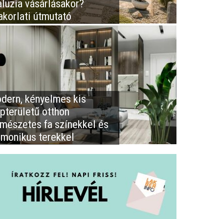
aluzia vásárlásakor?
akorlati útmutató
dern, kényelmes kis
apterületű otthon
rmészetes fa színekkel és
rmonikus terekkel