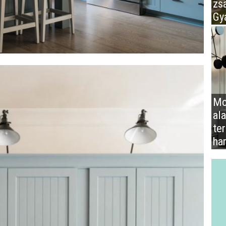
zs
Gy
Mo
al
te
ha