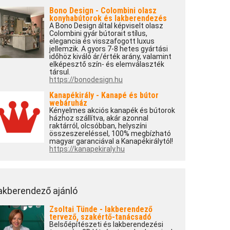
Bono Design - Colombini olasz
konyhabútorok és lakberendezés
A Bono Design által képviselt olasz
Colombini gyár bútorait stílus,
elegancia és visszafogott luxus
jellemzik. A gyors 7-8 hetes gyártási
időhöz kiváló ár/érték arány, valamint
elképesztő szín- és elemválaszték
társul.
https://bonodesign.hu
Kanapékirály - Kanapé és bútor
webáruház
Kényelmes akciós kanapék és bútorok
házhoz szállítva, akár azonnal
raktárról, olcsóbban, helyszíni
összeszereléssel, 100% megbízható
magyar garanciával a Kanapékirálytól!
https://kanapekiraly.hu
akberendező ajánló
Zsoltai Tünde - lakberendező
tervező, szakértő-tanácsadó
Belsőépítészeti és lakberendezési