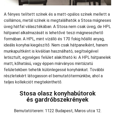
A fényes telített színek és a matt-opálos színek mellett a
csillámos, metál színek is megtalálhatók a Stosa mágneses
üveg hátfal választékában. A Stosa nem csak üveg, de HPL
hátpanel alkalmazását is lehetővé teszi mágnesezhető
formában. A HPL, mint vízálló és 170 fokig hőálló anyag,
ideális konyhai kiegészítő. Nem csak hátpanelként, hanem
munkapultként is kiválóan használható, segítségével
letisztult, egységes felület alakítható ki. A HPL hátpanelek
matt, kőhatású, vagy éppen márványos mintázatú
felületekben tehetik különlegessé konyhánkat. További
részletekért látogasson el bemutatótermünkbe, ahol a
teljes kollekciót megtekinthető.
Stosa olasz konyhabútorok
és gardróbszekrények
Bemutatóterem: 1122 Budapest, Maros utca 12.