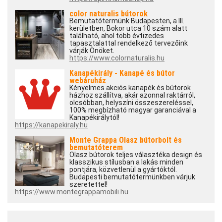
color naturalis bútorok
Bemutatótermünk Budapesten, a III.
kerületben, Bokor utca 10 szám alatt
található, ahol több évtizedes
tapasztalattal rendelkező tervezőink
várják Önöket.
https://www.colornaturalis.hu
Kanapékirály - Kanapé és bútor
webáruház
Kényelmes akciós kanapék és bútorok
házhoz szállítva, akár azonnal raktárról,
olcsóbban, helyszíni összeszereléssel,
100% megbízható magyar garanciával a
Kanapékirálytól!
https://kanapekiraly.hu
Monte Grappa Olasz bútorbolt és
bemutatóterem
Olasz bútorok teljes választéka design és
klasszikus stílusban a lakás minden
pontjára, közvetlenül a gyártóktól.
Budapesti bemutatótermünkben várjuk
szeretettel!
https://www.montegrappamobili.hu