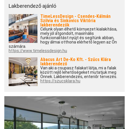
Lakberendező ajánló
TimeLessDesign - Csendes-Kálmán
Szilvia és Sinkovics Viktória
lakberendezők
Célunk olyan élhető környezet kialakítása,
mely jól átgondolt, maximális
funkcionalitást nyújt és segítünk abban,
hogy álmai otthona elérhető legyen az Ön
számára.
https://www.timelessdesign.hu
Abacus Art De-Ko Kft. - Szűcs Klára
lakberendező
Van aki a csupasz falakat látja, mi a falak
között rejlő lehetőségeket mutatjuk meg
Önnek. Lakberendezés, enteriőr tervezés.
https://szucsklara.hu