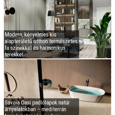
Modern, kényelmes kis
alapterületű otthon természetes
fa színekkel és harmonikus
terekkel
Savoia Oasi padlólapok natúr
árnyalatokban – mediterrán