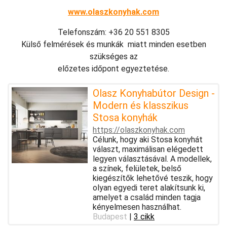
www.olaszkonyhak.com
Telefonszám: +36 20 551 8305
Külső felmérések és munkák miatt minden esetben
szükséges az
előzetes időpont egyeztetése.
Olasz Konyhabútor Design -
Modern és klasszikus
Stosa konyhák
https://olaszkonyhak.com
Célunk, hogy aki Stosa konyhát
választ, maximálisan elégedett
legyen választásával. A modellek,
a színek, felületek, belső
kiegészítők lehetővé teszik, hogy
olyan egyedi teret alakítsunk ki,
amelyet a család minden tagja
kényelmesen használhat.
Budapest
|
3 cikk