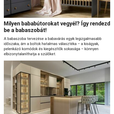
Milyen bababútorokat vegyél? Így rendezd
be a babaszobát!
A babaszoba tervezése a babavárás egyik legizgalmasabb
időszaka, ám a boltok hatalmas választéka – a kiságyak,
pelenkázó komódok és kiegészítők sokasága – könnyen
elbizonytalaníthatja a szülőket.