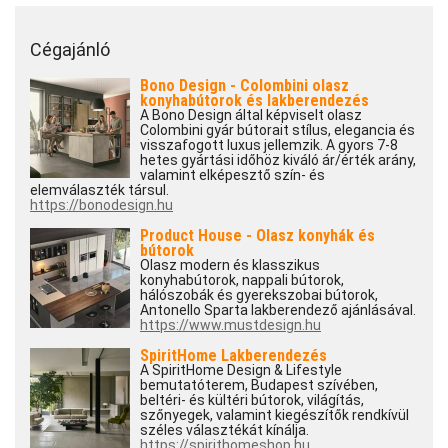
Cégajánló
Bono Design - Colombini olasz
konyhabútorok és lakberendezés
A Bono Design által képviselt olasz
Colombini gyár bútorait stílus, elegancia és
visszafogott luxus jellemzik. A gyors 7-8
hetes gyártási időhöz kiváló ár/érték arány,
valamint elképesztő szín- és
elemválaszték társul.
https://bonodesign.hu
Product House - Olasz konyhák és
bútorok
Olasz modern és klasszikus
konyhabútorok, nappali bútorok,
hálószobák és gyerekszobai bútorok,
Antonello Sparta lakberendező ajánlásával.
https://www.mustdesign.hu
SpiritHome Lakberendezés
A SpiritHome Design & Lifestyle
bemutatóterem, Budapest szívében,
beltéri- és kültéri bútorok, világítás,
szőnyegek, valamint kiegészítők rendkívül
széles választékát kínálja.
https://spirithomeshop.hu