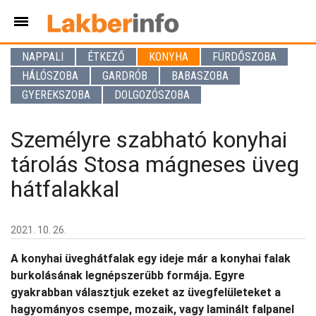
NAPPALI
ÉTKEZŐ
KONYHA
FÜRDŐSZOBA
HÁLÓSZOBA
GARDRÓB
BABASZOBA
GYEREKSZOBA
DOLGOZÓSZOBA
Személyre szabható konyhai
tárolás Stosa mágneses üveg
hátfalakkal
2021. 10. 26.
A konyhai üveghátfalak egy ideje már a konyhai falak
burkolásának legnépszerűbb formája. Egyre
gyakrabban választjuk ezeket az üvegfelületeket a
hagyományos csempe, mozaik, vagy laminált falpanel