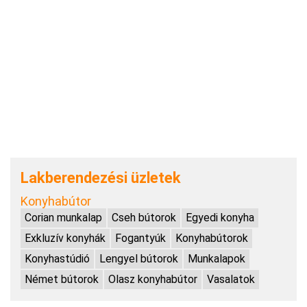
Lakberendezési üzletek
Konyhabútor
Corian munkalap
Cseh bútorok
Egyedi konyha
Exkluzív konyhák
Fogantyúk
Konyhabútorok
Konyhastúdió
Lengyel bútorok
Munkalapok
Német bútorok
Olasz konyhabútor
Vasalatok