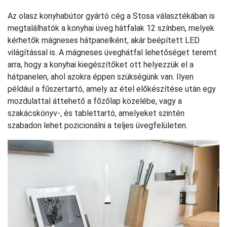
Az olasz konyhabútor gyártó cég a Stosa választékában is
megtalálhatók a konyhai üveg hátfalak 12 színben, melyek
kérhetők mágneses hátpanelként, akár beépített LED
világítással is. A mágneses üveghátfal lehetőséget teremt
arra, hogy a konyhai kiegészítőket ott helyezzük el a
hátpanelen, ahol azokra éppen szükségünk van. Ilyen
például a fűszertartó, amely az étel előkészítése után egy
mozdulattal áttehető a főzőlap közelébe, vagy a
szakácskönyv-, és tablettartó, amelyeket szintén
szabadon lehet pozicionálni a teljes üvegfelületen.