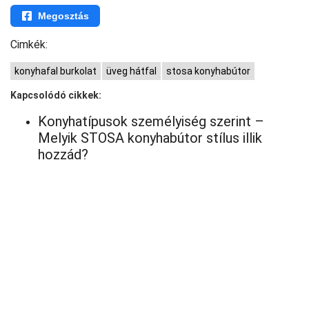
Megosztás
Cimkék:
konyhafal burkolat
üveg hátfal
stosa konyhabútor
Kapcsolódó cikkek:
Konyhatípusok személyiség szerint –
Melyik STOSA konyhabútor stílus illik
hozzád?