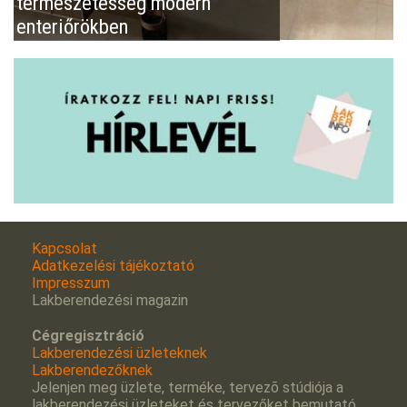
természetesség modern
enteriőrökben
Kapcsolat
Adatkezelési tájékoztató
Impresszum
Lakberendezési magazin
Cégregisztráció
Lakberendezési üzleteknek
Lakberendezőknek
Jelenjen meg üzlete, terméke, tervezõ stúdiója a
lakberendezési üzleteket és tervezőket bemutató