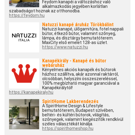
Feydom kanapéi a változáshoz való
alkalmazkodás jegyében korlátlan
szabadságot hoznak az otthonodba.
https://feydom.hu
Natuzzi kanapé áruház Törökbálint
Natuzzi kanapé, ülőgarnitúra, fotel nappali
bútor, étkező bútor, valamint szőnyeg,
lámpa, és dísztárgy bemutatóterem.
MaxCity első emelet 128-as üzlet.
https://www.natuzzi.hu
Kanapékirály - Kanapé és bútor
webáruház
Kényelmes akciós kanapék és bútorok
házhoz szállítva, akár azonnal raktárról,
olcsóbban, helyszíni összeszereléssel,
100% megbízható magyar garanciával a
Kanapékirálytól!
https://kanapekiraly.hu
SpiritHome Lakberendezés
A SpiritHome Design & Lifestyle
bemutatóterem, Budapest szívében,
beltéri- és kültéri bútorok, világítás,
szőnyegek, valamint kiegészítők rendkívül
széles választékát kínálja.
https://spirithomeshop.hu