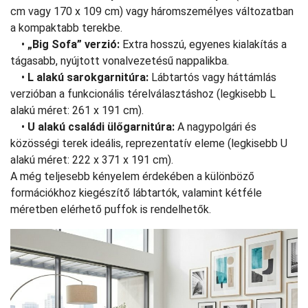
cm vagy 170 x 109 cm) vagy háromszemélyes változatban
a kompaktabb terekbe.
•
„Big Sofa” verzió:
Extra hosszú, egyenes kialakítás a
tágasabb, nyújtott vonalvezetésű nappalikba.
•
L alakú sarokgarnitúra:
Lábtartós vagy háttámlás
verzióban a funkcionális térelválasztáshoz (legkisebb L
alakú méret: 261 x 191 cm).
•
U alakú családi ülőgarnitúra:
A nagypolgári és
közösségi terek ideális, reprezentatív eleme (legkisebb U
alakú méret: 222 x 371 x 191 cm).
A még teljesebb kényelem érdekében a különböző
formációkhoz kiegészítő lábtartók, valamint kétféle
méretben elérhető puffok is rendelhetők.