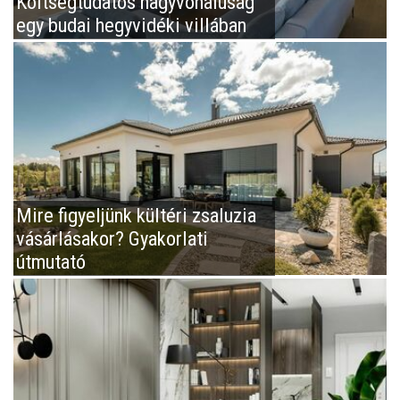
Költségtudatos nagyvonalúság
egy budai hegyvidéki villában
Mire figyeljünk kültéri zsaluzia
vásárlásakor? Gyakorlati
útmutató