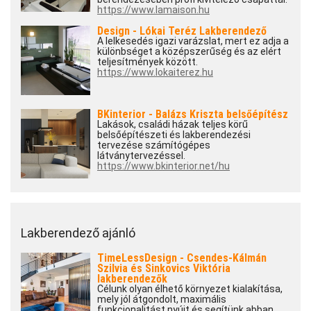
https://www.lamaison.hu
Design - Lókai Teréz Lakberendező
A lelkesedés igazi varázslat, mert ez adja a
különbséget a középszerűség és az elért
teljesítmények között.
https://www.lokaiterez.hu
BKinterior - Balázs Kriszta belsőépítész
Lakások, családi házak teljes körű
belsőépítészeti és lakberendezési
tervezése számítógépes
látványtervezéssel.
https://www.bkinterior.net/hu
Lakberendező ajánló
TimeLessDesign - Csendes-Kálmán
Szilvia és Sinkovics Viktória
lakberendezők
Célunk olyan élhető környezet kialakítása,
mely jól átgondolt, maximális
funkcionalitást nyújt és segítünk abban,