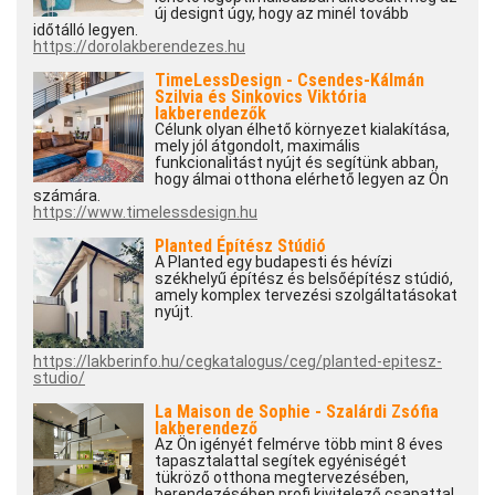
új designt úgy, hogy az minél tovább
időtálló legyen.
https://dorolakberendezes.hu
TimeLessDesign - Csendes-Kálmán
Szilvia és Sinkovics Viktória
lakberendezők
Célunk olyan élhető környezet kialakítása,
mely jól átgondolt, maximális
funkcionalitást nyújt és segítünk abban,
hogy álmai otthona elérhető legyen az Ön
számára.
https://www.timelessdesign.hu
Planted Építész Stúdió
A Planted egy budapesti és hévízi
székhelyű építész és belsőépítész stúdió,
amely komplex tervezési szolgáltatásokat
nyújt.
https://lakberinfo.hu/cegkatalogus/ceg/planted-epitesz-
studio/
La Maison de Sophie - Szalárdi Zsófia
lakberendező
Az Ön igényét felmérve több mint 8 éves
tapasztalattal segítek egyéniségét
tükröző otthona megtervezésében,
berendezésében profi kivitelező csapattal.