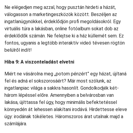
Ne elégedjen meg azzal, hogy pusztán hirdeti a házát,
válogasson a marketingeszközök között. Beszéljen az
ingatlanügynökkel, érdeklődjön profi megoldásokról. Egy
virtuális túra a lakásban, online fotóalbum sokat dob az
érdeklődők számán. Ne felejtse ki a ház küllemét sem. Ez
fontos, ugyanis a legtöbb interaktív videó tévesen rögtön
belülről indít!
Hiba 9: A viszonteladást elvetni
Miért ne vásárolna meg „potom pénzért” egy házat, újítaná
fel és adná el sokszorosáért? Már most szólunk, az
ingatlanpiac világa a sakkra hasonlít. Gondolkodjék két-
három lépéssel előre. Amennyiben a belvárosban van
lakása, újíttassa fel úgy, hogy minimális befektetéssel
könnyedén át lehessen alakítani irodává. Hirdettesse eleve
úgy: irodának tökéletes. Háromszoros árat utalnak majd a
számlájára.