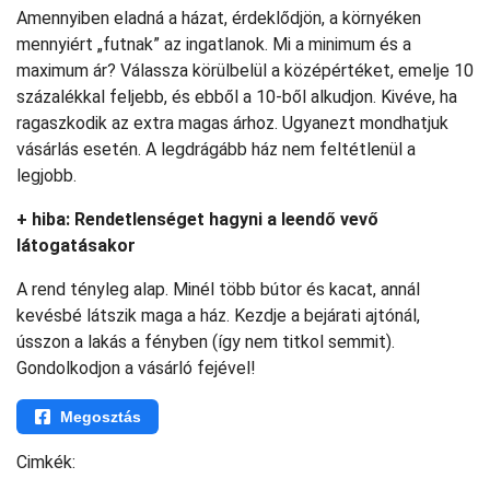
Amennyiben eladná a házat, érdeklődjön, a környéken
mennyiért „futnak” az ingatlanok. Mi a minimum és a
maximum ár? Válassza körülbelül a középértéket, emelje 10
százalékkal feljebb, és ebből a 10-ből alkudjon. Kivéve, ha
ragaszkodik az extra magas árhoz. Ugyanezt mondhatjuk
vásárlás esetén. A legdrágább ház nem feltétlenül a
legjobb.
+ hiba: Rendetlenséget hagyni a leendő vevő
látogatásakor
A rend tényleg alap. Minél több bútor és kacat, annál
kevésbé látszik maga a ház. Kezdje a bejárati ajtónál,
ússzon a lakás a fényben (így nem titkol semmit).
Gondolkodjon a vásárló fejével!
Megosztás
Cimkék: