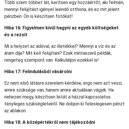
Több szem többet lát, kerítsen egy hozzáértőt, aki felméri,
mennyi felújítást igényel leendő otthona, és ez mit jelent
pénzben. Ön is készítsen fotókat!
Hiba 16: Figyelmen kívül hagyni az egyéb költségeket
és a rezsit
Mi a helyzet az adóval, az illetékkel? Mennyi a víz és az
áram díja? Mit kell felújítani? Ezek mintaszerű példák,
rengeteg szempont van. Kalkuláljon ezekkel is!
Hiba 17: Felindulásból vásárolni
Ez nem első látásra szerelem kérdése, ergo nem azt veszi,
amire szüksége van, hanem amire aktuálisan vágyik. Ha
nehezen megy, készítsen listát a házzal kapcsolatos
tényleges szükségleteiről. Ne dobjon ki feleslegesen pénzt
az ablakon.
Hiba 18: A középértékről nem tájékozódni