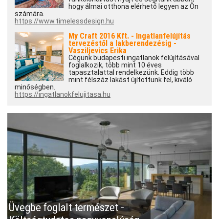
hogy álmai otthona elérhető legyen az Ön
számára.
https://www.timelessdesign.hu
My Craft 2016 Kft. - Ingatlanfelújítás
tervezéstől a lakberendezésig -
Vasziljevics Erika
Cégünk budapesti ingatlanok felújításával
foglalkozik, több mint 10 éves
tapasztalattal rendelkezünk. Eddig több
mint félszáz lakást újítottunk fel, kiváló
minőségben.
https://ingatlanokfelujitasa.hu
Üvegbe foglalt természet -