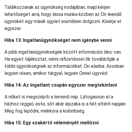
Találkozzanak az ügynökség irodájában, majd kérjen
lehetőséget arra, hogy lássa munka közben az Ön leendő
ügynökét egy másik ügylet esetében dolgozni. Kísérje el
egyszer.
Hiba 13: Ingatlanügynökséget nem igénybe venni
A jobb ingatlanügynökségek között információs lánc van.
Ha egyet tájékoztat, némi ráfizetéssel ők továbbítják a
többi ügynökségnek az információkat: Ön eladna. Azonban
legyen résen, amikor tárgyal, legyen Önnel ügyvéd.
Hiba 14: Az ingatlant csupán egyszer megtekinteni
A nőket is megszépíti a lemenő nap. Látogasson el a
házhoz reggel, este, sőt akár éjszaka is a hét eltérő napjain.
Meg fog lepődni, mekkora a különbség.
Hiba 15: Egy szakértő véleményét mellőzni