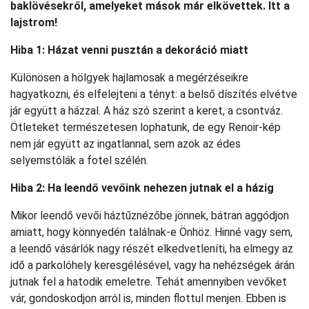
baklövésekről, amelyeket mások már elkövettek. Itt a
lajstrom!
Hiba 1: Házat venni pusztán a dekoráció miatt
Különösen a hölgyek hajlamosak a megérzéseikre
hagyatkozni, és elfelejteni a tényt: a belső díszítés elvétve
jár együtt a házzal. A ház szó szerint a keret, a csontváz.
Ötleteket természetesen lophatunk, de egy Renoir-kép
nem jár együtt az ingatlannal, sem azok az édes
selyemstólák a fotel szélén.
Hiba 2: Ha leendő vevőink nehezen jutnak el a házig
Mikor leendő vevői háztűznézőbe jönnek, bátran aggódjon
amiatt, hogy könnyedén találnak-e Önhöz. Hinné vagy sem,
a leendő vásárlók nagy részét elkedvetleníti, ha elmegy az
idő a parkolóhely keresgélésével, vagy ha nehézségek árán
jutnak fel a hatodik emeletre. Tehát amennyiben vevőket
vár, gondoskodjon arról is, minden flottul menjen. Ebben is