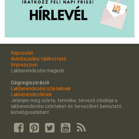
Kapcsolat
Adatkezelési tájékoztató
Impresszum
Lakberendezési magazin
Cégregisztráció
Lakberendezési üzleteknek
Lakberendezőknek
Jelenjen meg üzlete, terméke, tervezõ stúdiója a
lakberendezési üzleteket és tervezőket bemutató
katalógusunkban!