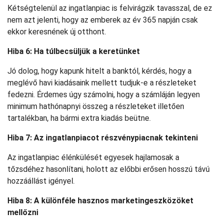
Kétségtelenül az ingatlanpiac is felvirágzik tavasszal, de ez
nem azt jelenti, hogy az emberek az év 365 napján csak
ekkor keresnének új otthont.
Hiba 6: Ha túlbecsüljük a keretünket
Jó dolog, hogy kapunk hitelt a banktól, kérdés, hogy a
meglévő havi kiadásaink mellett tudjuk-e a részleteket
fedezni. Érdemes úgy számolni, hogy a számláján legyen
minimum hathónapnyi összeg a részleteket illetően
tartalékban, ha bármi extra kiadás beütne.
Hiba 7: Az ingatlanpiacot részvénypiacnak tekinteni
Az ingatlanpiac élénkülését egyesek hajlamosak a
tőzsdéhez hasonlítani, holott az előbbi erősen hosszú távú
hozzáállást igényel.
Hiba 8: A különféle hasznos marketingeszközöket
mellőzni