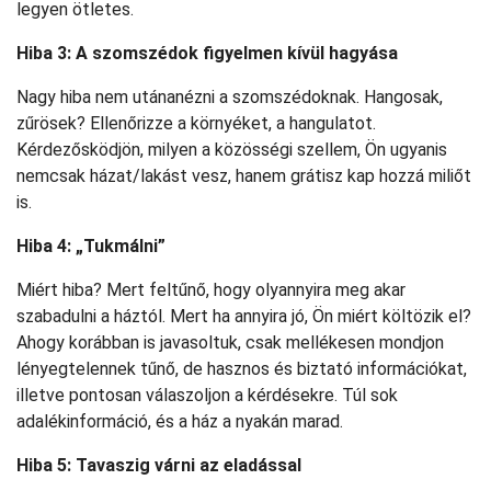
legyen ötletes.
Hiba 3: A szomszédok figyelmen kívül hagyása
Nagy hiba nem utánanézni a szomszédoknak. Hangosak,
zűrösek? Ellenőrizze a környéket, a hangulatot.
Kérdezősködjön, milyen a közösségi szellem, Ön ugyanis
nemcsak házat/lakást vesz, hanem grátisz kap hozzá miliőt
is.
Hiba 4: „Tukmálni”
Miért hiba? Mert feltűnő, hogy olyannyira meg akar
szabadulni a háztól. Mert ha annyira jó, Ön miért költözik el?
Ahogy korábban is javasoltuk, csak mellékesen mondjon
lényegtelennek tűnő, de hasznos és biztató információkat,
illetve pontosan válaszoljon a kérdésekre. Túl sok
adalékinformáció, és a ház a nyakán marad.
Hiba 5: Tavaszig várni az eladással