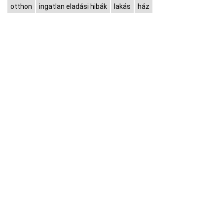
otthon
ingatlan eladási hibák
lakás
ház