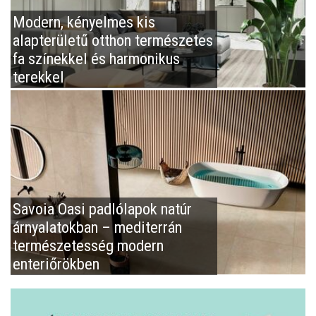
Modern, kényelmes kis
alapterületű otthon természetes
fa színekkel és harmonikus
terekkel
Savoia Oasi padlólapok natúr
árnyalatokban – mediterrán
természetesség modern
enteriőrökben