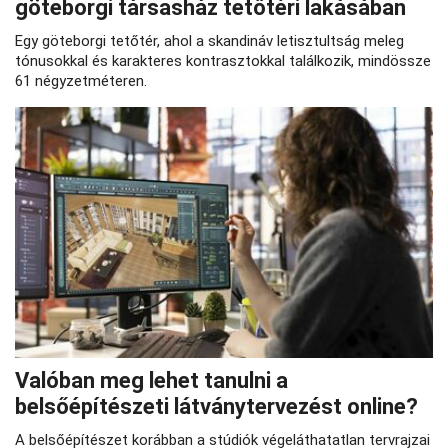
göteborgi társasház tetőtéri lakásában
Egy göteborgi tetőtér, ahol a skandináv letisztultság meleg
tónusokkal és karakteres kontrasztokkal találkozik, mindössze
61 négyzetméteren.
Valóban meg lehet tanulni a
belsőépítészeti látványtervezést online?
A belsőépítészet korábban a stúdiók végeláthatatlan tervrajzai