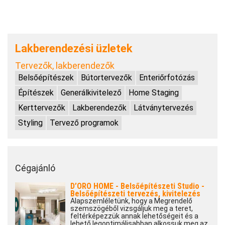
Lakberendezési üzletek
Tervezők, lakberendezők
Belsőépítészek
Bútortervezők
Enteriőrfotózás
Építészek
Generálkivitelező
Home Staging
Kerttervezők
Lakberendezők
Látványtervezés
Styling
Tervező programok
Cégajánló
D’ORO HOME - Belsőépítészeti Studio -
Belsőépítészeti tervezés, kivitelezés
Alapszemléletünk, hogy a Megrendelő
szemszögéből vizsgáljuk meg a teret,
feltérképezzük annak lehetőségeit és a
lehető legoptimálisabban alkossuk meg az