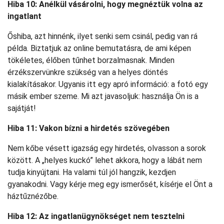
Hiba 10: Anélkül vásárolni, hogy megnéztük volna az
ingatlant
Őshiba, azt hinnénk, ilyet senki sem csinál, pedig van rá
példa. Biztatjuk az online bemutatásra, de ami képen
tökéletes, élőben tűnhet borzalmasnak. Minden
érzékszervünkre szükség van a helyes döntés
kialakításakor. Ugyanis itt egy apró információ: a fotó egy
másik ember szeme. Mi azt javasoljuk: használja Ön is a
sajátját!
Hiba 11: Vakon bízni a hirdetés szövegében
Nem kőbe vésett igazság egy hirdetés, olvasson a sorok
között. A „helyes kuckó” lehet akkora, hogy a lábát nem
tudja kinyújtani. Ha valami túl jól hangzik, kezdjen
gyanakodni. Vagy kérje meg egy ismerősét, kísérje el Önt a
háztűznézőbe.
Hiba 12: Az ingatlanügynökséget nem tesztelni