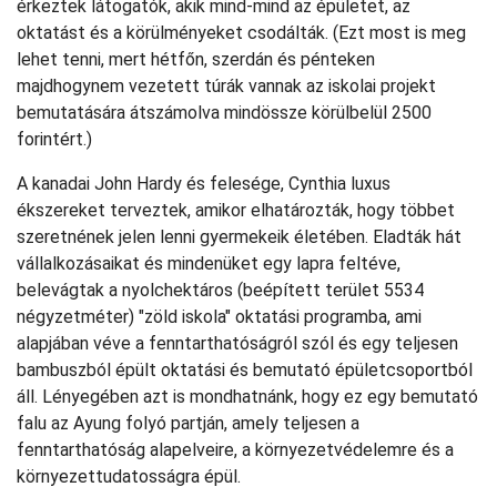
érkeztek látogatók, akik mind-mind az épületet, az
oktatást és a körülményeket csodálták. (Ezt most is meg
lehet tenni, mert hétfőn, szerdán és pénteken
majdhogynem vezetett túrák vannak az iskolai projekt
bemutatására átszámolva mindössze körülbelül 2500
forintért.)
A kanadai John Hardy és felesége, Cynthia luxus
ékszereket terveztek, amikor elhatározták, hogy többet
szeretnének jelen lenni gyermekeik életében. Eladták hát
vállalkozásaikat és mindenüket egy lapra feltéve,
belevágtak a nyolchektáros (beépített terület 5534
négyzetméter) "zöld iskola" oktatási programba, ami
alapjában véve a fenntarthatóságról szól és egy teljesen
bambuszból épült oktatási és bemutató épületcsoportból
áll. Lényegében azt is mondhatnánk, hogy ez egy bemutató
falu az Ayung folyó partján, amely teljesen a
fenntarthatóság alapelveire, a környezetvédelemre és a
környezettudatosságra épül.