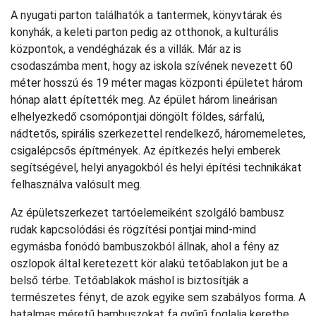
A nyugati parton találhatók a tantermek, könyvtárak és
konyhák, a keleti parton pedig az otthonok, a kulturális
központok, a vendégházak és a villák. Már az is
csodaszámba ment, hogy az iskola szívének nevezett 60
méter hosszú és 19 méter magas központi épületet három
hónap alatt építették meg. Az épület három lineárisan
elhelyezkedő csomópontjai döngölt földes, sárfalú,
nádtetős, spirális szerkezettel rendelkező, háromemeletes,
csigalépcsős építmények. Az építkezés helyi emberek
segítségével, helyi anyagokból és helyi építési technikákat
felhasználva valósult meg.
Az épületszerkezet tartóelemeiként szolgáló bambusz
rudak kapcsolódási és rögzítési pontjai mind-mind
egymásba fonódó bambuszokból állnak, ahol a fény az
oszlopok által keretezett kör alakú tetőablakon jut be a
belső térbe. Tetőablakok máshol is biztosítják a
természetes fényt, de azok egyike sem szabályos forma. A
hatalmas méretű bambuszokat fa gyűrű foglalja keretbe,