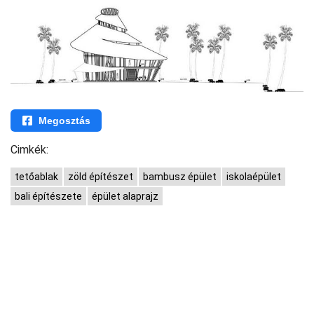
Megosztás
Cimkék:
tetőablak
zöld építészet
bambusz épület
iskolaépület
bali építészete
épület alaprajz