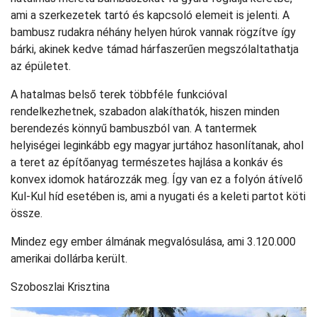
ami a szerkezetek tartó és kapcsoló elemeit is jelenti. A
bambusz rudakra néhány helyen húrok vannak rögzítve így
bárki, akinek kedve támad hárfaszerűen megszólaltathatja
az épületet.
A hatalmas belső terek többféle funkcióval
rendelkezhetnek, szabadon alakíthatók, hiszen minden
berendezés könnyű bambuszból van. A tantermek
helyiségei leginkább egy magyar jurtához hasonlítanak, ahol
a teret az építőanyag természetes hajlása a konkáv és
konvex idomok határozzák meg. Így van ez a folyón átívelő
Kul-Kul híd esetében is, ami a nyugati és a keleti partot köti
össze.
Mindez egy ember álmának megvalósulása, ami 3.120.000
amerikai dollárba került.
Szoboszlai Krisztina