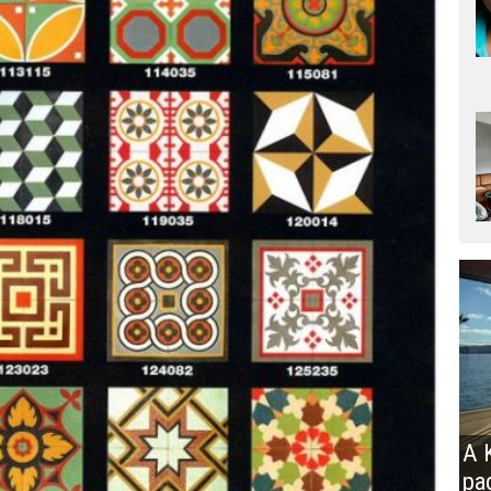
A K
pa