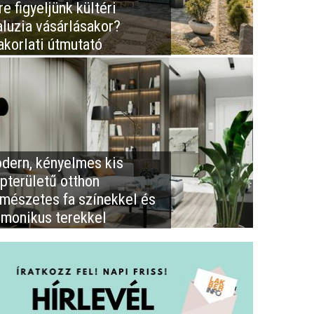
e figyeljünk kültéri
aluzia vásárlásakor?
akorlati útmutató
dern, kényelmes kis
apterületű otthon
rmészetes fa színekkel és
rmonikus terekkel