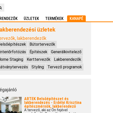
RENDEZŐK
ÜZLETEK
TERMÉKEK
KANAPÉ
akberendezési üzletek
ervezők, lakberendezők
elsőépítészek
Bútortervezők
nteriőrfotózás
Építészek
Generálkivitelező
Home Staging
Kerttervezők
Lakberendezők
átványtervezés
Styling
Tervező programok
égajánló
ARTEK Belsőépítészet és
lakberendezés - Erdélyi Krisztina
építészmérnök, lakberendező
A tervező, aki az Ön fejével