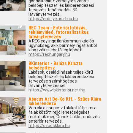
gondolkodik. Személyre szabott
belsőépítészeti és lakberendezési
tervezés, tanácsadás, 3D
látványtervezés.
https://erdelyikrisztina.hu
REC Team - Enteriőrfotózás,
reklámvideó, fotorealisztikus
látványtervezés
A REC egy ingatlankommunikációs
ügynökség, akik bármely ingatlanból
kihozzák a lehető legtöbbet!
https://rechungary.hu
BKinterior - Balázs Kriszta
belsőépítész
Lakások, családi házak teljes körű
belsőépítészeti és lakberendezési
tervezése számítógépes
látványtervezéssel.
https://www.bkinterior.net/hu
Abacus Art De-Ko Kft. - Szűcs Klára
lakberendező
Van aki a csupasz falakat látja, mi a
falak között rejlő lehetőségeket
mutatjuk meg Önnek. Lakberendezés,
enteriőr tervezés.
https://szucsklara.hu