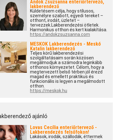
Andok Zsuzsanna enteriőrtervező,
lakberendező
Küldetésem célja, hogy stílusos,
személyre szabott, egyedi tereket –
otthont, irodát, üzletet –
tervezzek.Lakberendezési ötletek.
Harmonikus otthon és kert kialakítása.
https://andokzsuzsanna.com
MESKOK Lakberendezés - Meskó
Katalin lakberendező
Teljes körű lakberendezési
szolgáltatásaim során közösen
megálmodjuk a számodra leginkább
otthonos környezetet. Célom, hogy a
megtervezett belső térben jól érezd
magad és emellett praktikus és
funkcionális is legyen a megálmodott
otthon.
https://meskok.hu
akberendező ajánló
Lovas Cecília enteriőrtervező -
Lakberendezés felsőfokon!
Lakások, irodák, szállodák, éttermek