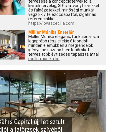
tervezése a koncepciótervektől a
kiviteli tervekig, 3D-s látványtervekkel
és falnézetekkel, minőségi munkát
végző kivitelezőcsapattal, izgalmas
referenciákkal.
https://lovascecilia.com
Müller Mónika Enteriőr
Müller Mónika elegáns, funkcionális, a
legapróbb részletekig átgondolt,
minden elemükben a megrendelők
igényeihez szabott enteriőröket
tervez több évtizedes tapasztalattal.
mullermonika.hu
ährs Capital új, letisztult
dlói a fatörzsek szívéből