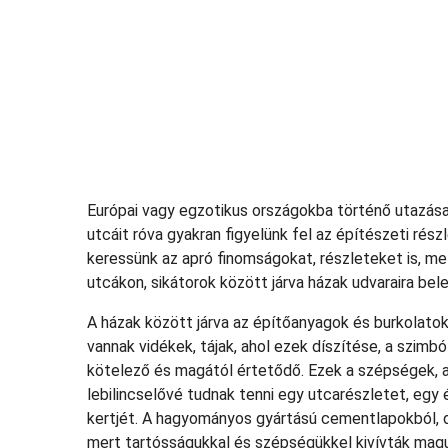
Európai vagy egzotikus országokba történő utazása
utcáit róva gyakran figyelünk fel az építészeti ré
keressünk az apró finomságokat, részleteket is, m
utcákon, sikátorok között járva házak udvaraira be
A házak között járva az építőanyagok és burkolato
vannak vidékek, tájak, ahol ezek díszítése, a szimb
kötelező és magától értetődő. Ezek a szépségek, a 
lebilincselővé tudnak tenni egy utcarészletet, egy
kertjét. A hagyományos gyártású cementlapokból, d
mert tartósságukkal és szépségükkel kivívták magu