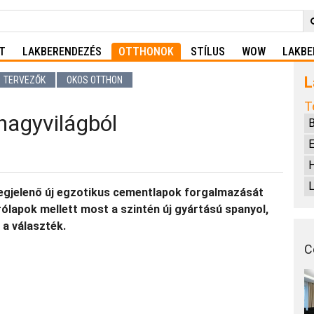
T
LAKBERENDEZÉS
OTTHONOK
STÍLUS
WOW
LAKBE
L
TERVEZŐK
OKOS OTTHON
T
nagyvilágból
B
E
L
egjelenő új egzotikus cementlapok forgalmazását
ólapok mellett most a szintén új gyártású spanyol,
l a választék.
C