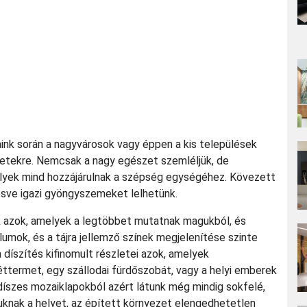
ink során a nagyvárosok vagy éppen a kis települések
szletekre. Nemcsak a nagy egészet szemléljük, de
elyek mind hozzájárulnak a szépség egységéhez. Kövezett
lesve igazi gyöngyszemeket lelhetünk.
k azok, amelyek a legtöbbet mutatnak magukból, és
ólumok, és a tájra jellemző színek megjelenítése szinte
díszítés kifinomult részletei azok, amelyek
 éttermet, egy szállodai fürdőszobát, vagy a helyi emberek
íszes mozaiklapokból azért látunk még mindig sokfelé,
knak a helyet, az épített környezet elengedhetetlen