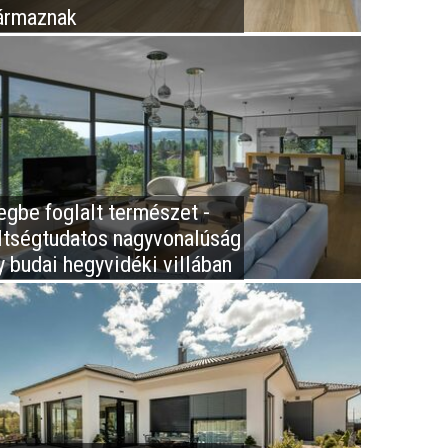
ármaznak
egbe foglalt természet -
ltségtudatos nagyvonalúság
y budai hegyvidéki villában