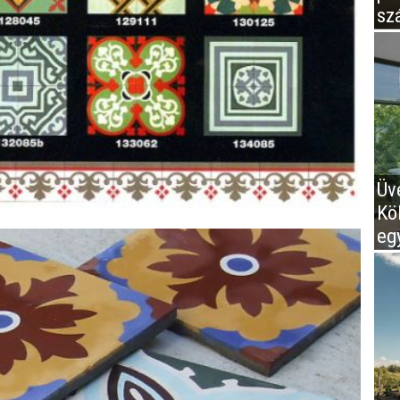
sz
Üv
Kö
eg