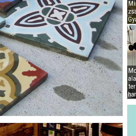
Mir
zs
Gy
Mo
al
te
ha