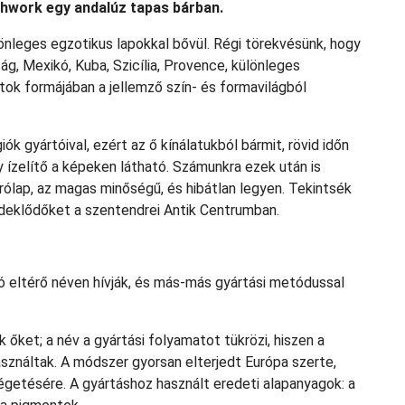
hwork egy andalúz tapas bárban.
nleges egzotikus lapokkal bővül. Régi törekvésünk, hogy
ág, Mexikó, Kuba, Szicília, Provence, különleges
ok formájában a jellemző szín- és formavilágból
k gyártóival, ezért az ő kínálatukból bármit, rövid időn
ny ízelítő a képeken látható. Számunkra ezek után is
árólap, az magas minőségű, és hibátlan legyen. Tekintsék
érdeklődőket a szentendrei Antik Centrumban.
zó eltérő néven hívják, és más-más gyártási metódussal
őket; a név a gyártási folyamatot tükrözi, hiszen a
sználtak. A módszer gyorsan elterjedt Európa szerte,
 égetésére. A gyártáshoz használt eredeti alapanyagok: a