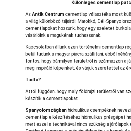
Különleges cementlap patc
Az
Antik Centrum
cementlap választéka most külö
a világ különböző tájairól: Marokkó, Dél-Spanyolorsz
cementlapokat hozzunk, hogy egy szeletet burkolat
vásárlóink a magukénak tudhassanak.
Kapcsolatban állunk ezen történelmi cementlap régió
belül tudunk a magyar piacra szállítani, ebből néhá
fontos, hogy bármilyen területről is származzon a j
meg inspiráló képeinket, és várjuk szeretettel az 
Tudta?
Attól függően, hogy mely földrajzi területről van s
készítik a cementlapokat.
Spanyolországban
hidraulikus csempéknek nevezik 
cementlap elkészítéséhez hidraulikus présgépet ha
mert ezzel a technikával nincs szükség a járólapok