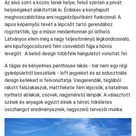
Az alsó szint a közös terek helye, felső szinten a privát
helyiségeket alakították ki. Érdekes a konyhapult
meghosszabbítása ami reggelizőpultként funkcionál. A
lapos képernyős tévét a lépcsőt tartó gerendához
rögzítették, így a műsor mindenhonnan jól látható.
Látványos elem még a nagy teljesítményű légkondicionáló,
ami kipufogócsőszerű fém csövekből fújja a hűvös
levegőt. A belső design többféle hangulatot vonultat fel.
A tágas és kényelmes penthouse lakás - bár nem egy régi
gyárépületről beszélünk - loft jegyeket és az indusztriális
design kellékeit is felvonultatja. Vasgerendák, téglából
rakott falszakaszok, mattfekete fém lépcsők, a hatalmas
nyitható ablakok, csövek, nagyméretű lámpák. A választott
színek és anyagok együtt élnek a térrel, tökéletes
összhangot eredményeznek, nagyszerű tervezői munka.