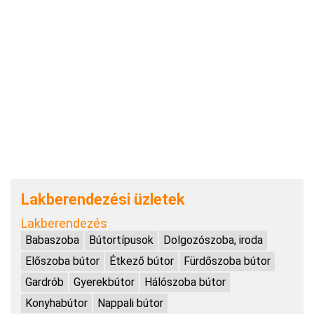
Lakberendezési üzletek
Lakberendezés
Babaszoba
Bútortípusok
Dolgozószoba, iroda
Előszoba bútor
Étkező bútor
Fürdőszoba bútor
Gardrób
Gyerekbútor
Hálószoba bútor
Konyhabútor
Nappali bútor