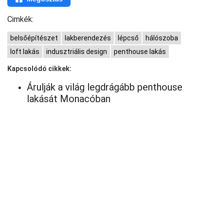
Cimkék:
belsőépítészet
lakberendezés
lépcső
hálószoba
loft lakás
indusztriális design
penthouse lakás
Kapcsolódó cikkek:
Árulják a világ legdrágább penthouse
lakását Monacóban