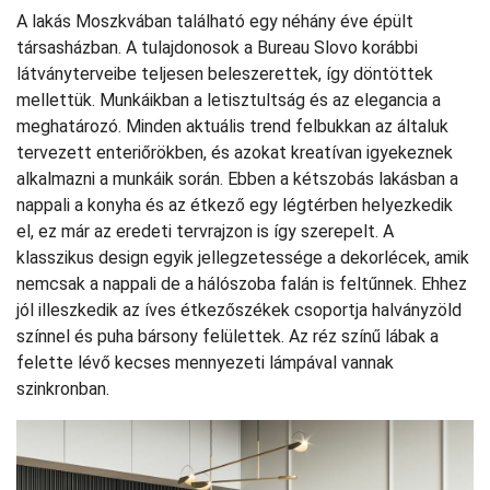
A lakás Moszkvában található egy néhány éve épült
társasházban. A tulajdonosok a Bureau Slovo korábbi
látványterveibe teljesen beleszerettek, így döntöttek
mellettük. Munkáikban a letisztultság és az elegancia a
meghatározó. Minden aktuális trend felbukkan az általuk
tervezett enteriőrökben, és azokat kreatívan igyekeznek
alkalmazni a munkáik során. Ebben a kétszobás lakásban a
nappali a konyha és az étkező egy légtérben helyezkedik
el, ez már az eredeti tervrajzon is így szerepelt. A
klasszikus design egyik jellegzetessége a dekorlécek, amik
nemcsak a nappali de a hálószoba falán is feltűnnek. Ehhez
jól illeszkedik az íves étkezőszékek csoportja halványzöld
színnel és puha bársony felülettek. Az réz színű lábak a
felette lévő kecses mennyezeti lámpával vannak
szinkronban.