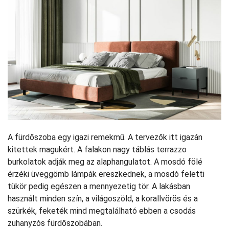
A fürdőszoba egy igazi remekmű. A tervezők itt igazán
kitettek magukért. A falakon nagy táblás terrazzo
burkolatok adják meg az alaphangulatot. A mosdó fölé
érzéki üveggömb lámpák ereszkednek, a mosdó feletti
tükör pedig egészen a mennyezetig tör. A lakásban
használt minden szín, a világoszöld, a korallvörös és a
szürkék, feketék mind megtalálható ebben a csodás
zuhanyzós fürdőszobában.