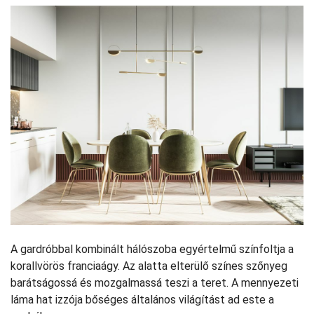
A gardróbbal kombinált hálószoba egyértelmű színfoltja a
korallvörös franciaágy. Az alatta elterülő színes szőnyeg
barátságossá és mozgalmassá teszi a teret. A mennyezeti
láma hat izzója bőséges általános világítást ad este a