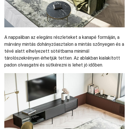
A nappaliban az elegáns részleteket a kanapé formáján, a
márvány mintás dohányzóasztalon a mintás szőnyegen és a
tévé alatt elhelyezett sötétbarna minimál
tárolószekrényen érhetjük tetten. Az ablakban kialakított
padon olvasgatni és sütkérezni is lehet jó időben.