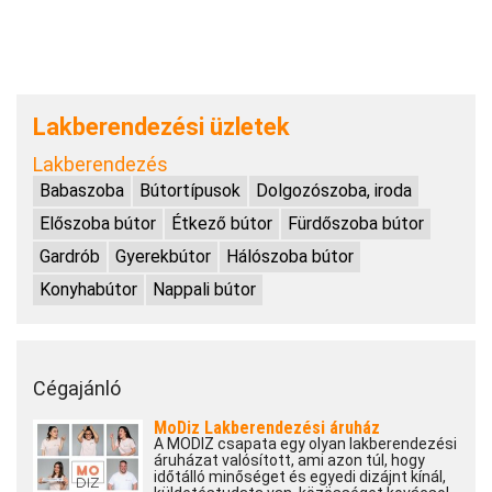
Lakberendezési üzletek
Lakberendezés
Babaszoba
Bútortípusok
Dolgozószoba, iroda
Előszoba bútor
Étkező bútor
Fürdőszoba bútor
Gardrób
Gyerekbútor
Hálószoba bútor
Konyhabútor
Nappali bútor
Cégajánló
MoDiz Lakberendezési áruház
A MODIZ csapata egy olyan lakberendezési
áruházat valósított, ami azon túl, hogy
időtálló minőséget és egyedi dizájnt kínál,