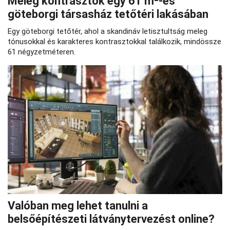
Meleg kontrasztok egy 61 m²-es
göteborgi társasház tetőtéri lakásában
Egy göteborgi tetőtér, ahol a skandináv letisztultság meleg
tónusokkal és karakteres kontrasztokkal találkozik, mindössze
61 négyzetméteren.
Valóban meg lehet tanulni a
belsőépítészeti látványtervezést online?