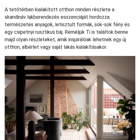
A tetőtérben kialakított otthon minden részlete a
skandináv lakberendezés esszenciáját hordozza:
természetes anyagok, letisztult formák, sok-sok fény és
egy csipetnyi rusztikus báj. Reméljük Ti is találtok benne
majd olyan részleteket, amik inspirálóak lehetnek egy új
otthon, albérlet vagy saját lakás kialakításakor.