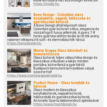
küldetéstudata van, közösséget kovácsol.
https://modiz.hu
Bono Design - Colombini olasz
konyhabútor, nappali, hálószoba és
gyerekszoba bútorok
A Bono Design által képviselt olasz
Colombini gyár bútorait stílus, elegancia és
visszafogott luxus jellemzik. A gyors 7-8
hetes gyártási időhöz kiváló ár/érték arány,
valamint elképesztő szín- és elemválaszték társul.
https://bonodesign.hu
Monte Grappa Olasz bútorbolt és
bemutatóterem
Olasz bútorok teljes választéka design és
klasszikus stílusban a lakás minden
pontjára, közvetlenül a gyártóktól.
Budapesti bemutatótermünkben várjuk
szeretettel!
https://www.montegrappamobili.hu
Product House - Olasz konyhák és
bútorok
Olasz modern és klasszikus
konyhabútorok, nappali bútorok,
hálószobák és gyerekszobai bútorok,
Antonello Sparta lakberendező ajánlásával.
https://www.mustdesign.hu