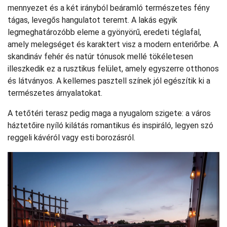
mennyezet és a két irányból beáramló természetes fény
tágas, levegős hangulatot teremt. A lakás egyik
legmeghatározóbb eleme a gyönyörű, eredeti téglafal,
amely melegséget és karaktert visz a modern enteriőrbe. A
skandináv fehér és natúr tónusok mellé tökéletesen
illeszkedik ez a rusztikus felület, amely egyszerre otthonos
és látványos. A kellemes pasztell színek jól egészítik ki a
természetes árnyalatokat.
A tetőtéri terasz pedig maga a nyugalom szigete: a város
háztetőire nyíló kilátás romantikus és inspiráló, legyen szó
reggeli kávéról vagy esti borozásról.