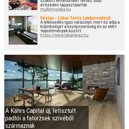
szabott enteriőröket tervez több
évtizedes tapasztalattal.
mullermonika.hu
Design - Lókai Teréz Lakberendező
A lelkesedés igazi varázslat, mert ez adja a
különbséget a középszerűség és az elért
teljesítmények között.
https://www.lokaiterez.hu
A Kährs Capital új, letisztult
padlói a fatörzsek szívéből
származnak