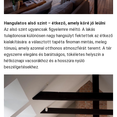
Hangulatos alsó szint – étkező, amely köré jó leülni
Az alsó szint ugyancsak figyelemre méltó. A lakás
tulajdonosai különösen nagy hangsúlyt fektettek az étkező
kialakítására: a választott tapéta finoman mintás, meleg
tónusú, amely azonnal otthonos atmoszférát teremt. A tér
egyszerre elegáns és barátságos, tökéletes helyszín a
hétköznapi vacsorákhoz és a hosszúra nyúló
beszélgetésekhez.