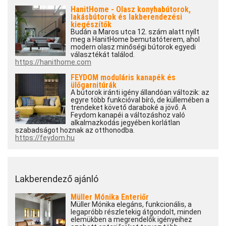
HanitHome - Olasz konyhabútorok,
lakásbútorok és lakberendezési
kiegészítők
Budán a Maros utca 12. szám alatt nyílt
meg a HanitHome bemutatóterem, ahol
modern olasz minőségi bútorok egyedi
választékát találod.
https://hanithome.com
FEYDOM moduláris kanapék és
ülőgarnitúrák
A bútorok iránti igény állandóan változik: az
egyre több funkcióval bíró, de küllemében a
trendeket követő daraboké a jövő. A
Feydom kanapéi a változáshoz való
alkalmazkodás jegyében korlátlan
szabadságot hoznak az otthonodba.
https://feydom.hu
Lakberendező ajánló
Müller Mónika Enteriőr
Müller Mónika elegáns, funkcionális, a
legapróbb részletekig átgondolt, minden
elemükben a megrendelők igényeihez