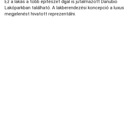
Ez a lakás a több építészet díjjal is jutalmazott Danubio
Lakóparkban található. A lakberendezési koncepció a luxus
megjelenést hivatott reprezentálni.