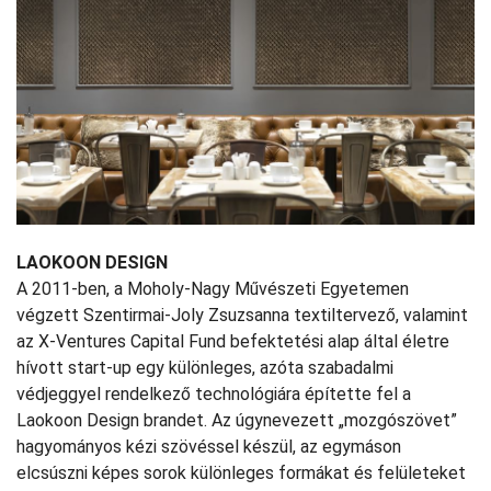
LAOKOON DESIGN
A 2011-ben, a Moholy-Nagy Művészeti Egyetemen
végzett Szentirmai-Joly Zsuzsanna textiltervező, valamint
az X-Ventures Capital Fund befektetési alap által életre
hívott start-up egy különleges, azóta szabadalmi
védjeggyel rendelkező technológiára építette fel a
Laokoon Design brandet. Az úgynevezett „mozgószövet”
hagyományos kézi szövéssel készül, az egymáson
elcsúszni képes sorok különleges formákat és felületeket