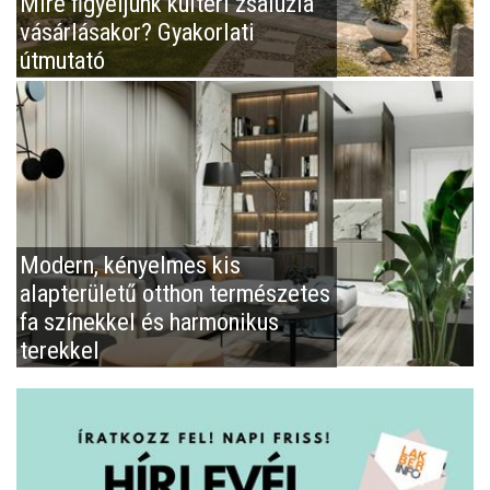
Mire figyeljünk kültéri zsaluzia
vásárlásakor? Gyakorlati
útmutató
Modern, kényelmes kis
alapterületű otthon természetes
fa színekkel és harmonikus
terekkel