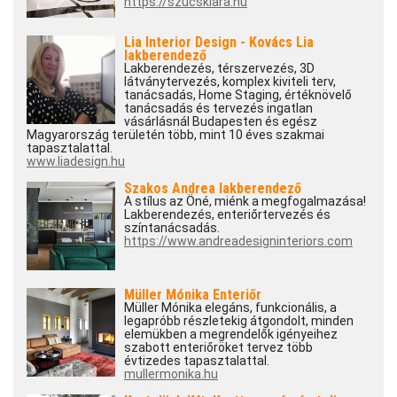
https://szucsklara.hu
Lia Interior Design - Kovács Lia
lakberendező
Lakberendezés, térszervezés, 3D
látványtervezés, komplex kiviteli terv,
tanácsadás, Home Staging, értéknövelő
tanácsadás és tervezés ingatlan
vásárlásnál Budapesten és egész
Magyarország területén több, mint 10 éves szakmai
tapasztalattal.
www.liadesign.hu
Szakos Andrea lakberendező
A stílus az Öné, miénk a megfogalmazása!
Lakberendezés, enteriőrtervezés és
színtanácsadás.
https://www.andreadesigninteriors.com
Müller Mónika Enteriőr
Müller Mónika elegáns, funkcionális, a
legapróbb részletekig átgondolt, minden
elemükben a megrendelők igényeihez
szabott enteriőröket tervez több
évtizedes tapasztalattal.
mullermonika.hu