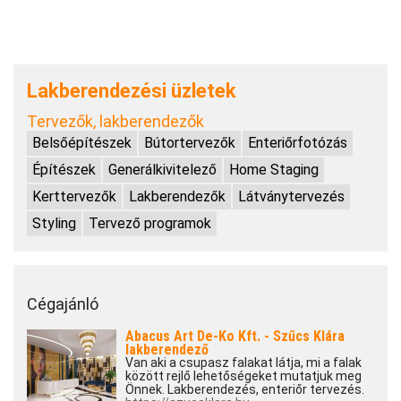
Lakberendezési üzletek
Tervezők, lakberendezők
Belsőépítészek
Bútortervezők
Enteriőrfotózás
Építészek
Generálkivitelező
Home Staging
Kerttervezők
Lakberendezők
Látványtervezés
Styling
Tervező programok
Cégajánló
Abacus Art De-Ko Kft. - Szűcs Klára
lakberendező
Van aki a csupasz falakat látja, mi a falak
között rejlő lehetőségeket mutatjuk meg
Önnek. Lakberendezés, enteriőr tervezés.