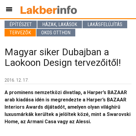
ÉPÍTÉSZET
HÁZAK, LAKÁSOK
LAKÁSFELÚJÍTÁS
TERVEZŐK
OKOS OTTHON
Magyar siker Dubajban a
Laokoon Design tervezőitől!
2016. 12. 17.
A prominens nemzetközi divatlap, a Harper’s BAZAAR
arab kiadása idén is megrendezte a Harper’s BAZAAR
Interiors Awards díjátadót, amelyen olyan világhírű
luxusmárkák kerültek a jelöltek közé, mint a Swarovski
Home, az Armani Casa vagy az Alessi.