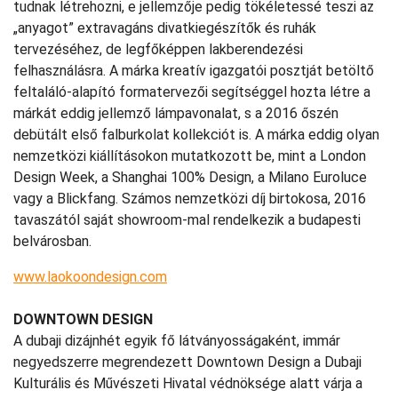
tudnak létrehozni, e jellemzője pedig tökéletessé teszi az
„anyagot” extravagáns divatkiegészítők és ruhák
tervezéséhez, de legfőképpen lakberendezési
felhasználásra. A márka kreatív igazgatói posztját betöltő
feltaláló-alapító formatervezői segítséggel hozta létre a
márkát eddig jellemző lámpavonalat, s a 2016 őszén
debütált első falburkolat kollekciót is. A márka eddig olyan
nemzetközi kiállításokon mutatkozott be, mint a London
Design Week, a Shanghai 100% Design, a Milano Euroluce
vagy a Blickfang. Számos nemzetközi díj birtokosa, 2016
tavaszától saját showroom-mal rendelkezik a budapesti
belvárosban.
www.laokoondesign.com
DOWNTOWN DESIGN
A dubaji dizájnhét egyik fő látványosságaként, immár
negyedszerre megrendezett Downtown Design a Dubaji
Kulturális és Művészeti Hivatal védnöksége alatt várja a