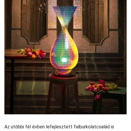
Az utóbbi fél évben lefejlesztett falburkolatcsalád is