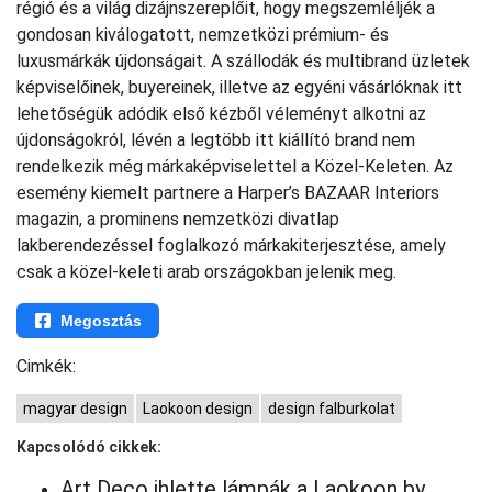
régió és a világ dizájnszereplőit, hogy megszemléljék a
gondosan kiválogatott, nemzetközi prémium- és
luxusmárkák újdonságait. A szállodák és multibrand üzletek
képviselőinek, buyereinek, illetve az egyéni vásárlóknak itt
lehetőségük adódik első kézből véleményt alkotni az
újdonságokról, lévén a legtöbb itt kiállító brand nem
rendelkezik még márkaképviselettel a Közel-Keleten. Az
esemény kiemelt partnere a Harper’s BAZAAR Interiors
magazin, a prominens nemzetközi divatlap
lakberendezéssel foglalkozó márkakiterjesztése, amely
csak a közel-keleti arab országokban jelenik meg.
Megosztás
Cimkék:
magyar design
Laokoon design
design falburkolat
Kapcsolódó cikkek:
Art Deco ihlette lámpák a Laokoon by