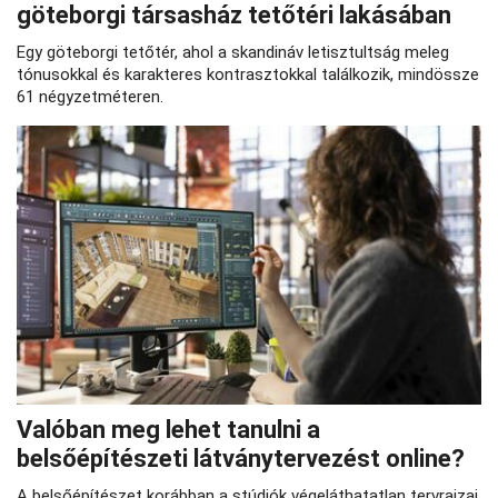
göteborgi társasház tetőtéri lakásában
Egy göteborgi tetőtér, ahol a skandináv letisztultság meleg
tónusokkal és karakteres kontrasztokkal találkozik, mindössze
61 négyzetméteren.
Valóban meg lehet tanulni a
belsőépítészeti látványtervezést online?
A belsőépítészet korábban a stúdiók végeláthatatlan tervrajzai