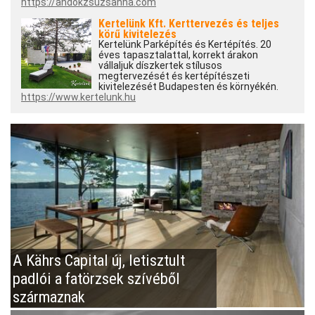
https://andokzsuzsanna.com
Kertelünk Kft. Kerttervezés és teljes
körű kivitelezés
Kertelünk Parképítés és Kertépítés. 20
éves tapasztalattal, korrekt árakon
vállaljuk díszkertek stílusos
megtervezését és kertépítészeti
kivitelezését Budapesten és környékén.
https://www.kertelunk.hu
A Kährs Capital új, letisztult
padlói a fatörzsek szívéből
származnak