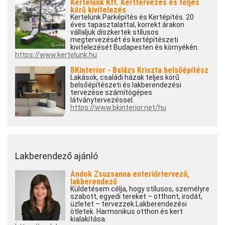
Kertelünk Kft. Kerttervezés és teljes
körű kivitelezés
Kertelünk Parképítés és Kertépítés. 20
éves tapasztalattal, korrekt árakon
vállaljuk díszkertek stílusos
megtervezését és kertépítészeti
kivitelezését Budapesten és környékén.
https://www.kertelunk.hu
BKinterior - Balázs Kriszta belsőépítész
Lakások, családi házak teljes körű
belsőépítészeti és lakberendezési
tervezése számítógépes
látványtervezéssel.
https://www.bkinterior.net/hu
Lakberendező ajánló
Andok Zsuzsanna enteriőrtervező,
lakberendező
Küldetésem célja, hogy stílusos, személyre
szabott, egyedi tereket – otthont, irodát,
üzletet – tervezzek.Lakberendezési
ötletek. Harmonikus otthon és kert
kialakítása.