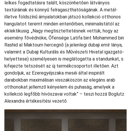
lelkes fogadtatásra talált, köszönhetően látványos
textúráinak és könnyű felragaszthatóságának. A metál-
illetve földszínű árnyalatokban játszó kollekció otthonos
hangulatot teremt minden enteriőrben, minimalistától az
eklektikusig. „Nagy megtiszteltetésnek vettük, hogy az
esemény fővédnöke, Őfensége Latifa bint Mohammed bin
Rashid al Maktoum hercegnő (a jelenlegi dubaji emír lánya,
valamint a Dubaji Kulturális és Művészeti Hivatal igazgató-
helyettese) személyesen is meglátogatta a standunkat, s
kifejezte tetszését az új termékcsoportot illetően. Azt
gondoljuk, az Ezeregyéjszaka meséi által inspirált
darabokban maximálisan visszaköszön az elegáns arab
otthonokat jellemző kényelem és puhaság, amelyek a
kollekció legfőbb hívószavai voltak” – teszi hozzá Boglutz
Alexandra értékesítési vezető.