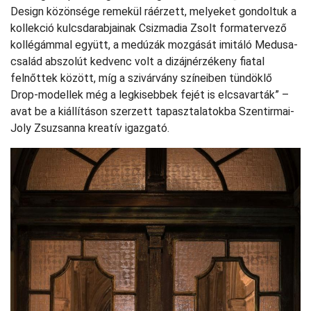
Design közönsége remekül ráérzett, melyeket gondoltuk a
kollekció kulcsdarabjainak Csizmadia Zsolt formatervező
kollégámmal együtt, a medúzák mozgását imitáló Medusa-
család abszolút kedvenc volt a dizájnérzékeny fiatal
felnőttek között, míg a szivárvány színeiben tündöklő
Drop-modellek még a legkisebbek fejét is elcsavarták” –
avat be a kiállításon szerzett tapasztalatokba Szentirmai-
Joly Zsuzsanna kreatív igazgató.