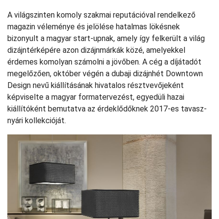
A világszinten komoly szakmai reputációval rendelkező
magazin véleménye és jelölése hatalmas lökésnek
bizonyult a magyar start-upnak, amely így felkerült a világ
dizájntérképére azon dizájnmárkák közé, amelyekkel
érdemes komolyan számolni a jövőben. A cég a díjátadót
megelőzően, október végén a dubaji dizájnhét Downtown
Design nevű kiállításának hivatalos résztvevőjeként
képviselte a magyar formatervezést, egyedüli hazai
kiállítóként bemutatva az érdeklődőknek 2017-es tavasz-
nyári kollekcióját.