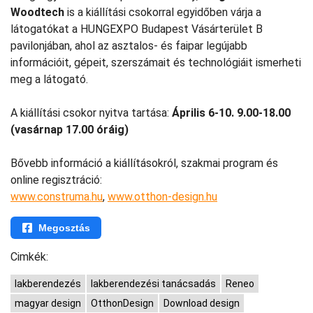
Woodtech
is a kiállítási csokorral egyidőben várja a
látogatókat a HUNGEXPO Budapest Vásárterület B
pavilonjában, ahol az asztalos- és faipar legújabb
információit, gépeit, szerszámait és technológiáit ismerheti
meg a látogató.
A kiállítási csokor nyitva tartása:
Április 6-10. 9.00-18.00
(vasárnap 17.00 óráig)
Bővebb információ a kiállításokról, szakmai program és
online regisztráció:
www.construma.hu
,
www.otthon-design.hu
Megosztás
Cimkék:
lakberendezés
lakberendezési tanácsadás
Reneo
magyar design
OtthonDesign
Download design