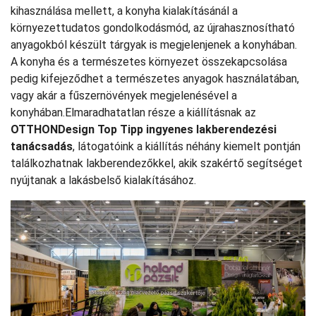
kihasználása mellett, a konyha kialakításánál a
környezettudatos gondolkodásmód, az újrahasznosítható
anyagokból készült tárgyak is megjelenjenek a konyhában.
A konyha és a természetes környezet összekapcsolása
pedig kifejeződhet a természetes anyagok használatában,
vagy akár a fűszernövények megjelenésével a
konyhában.Elmaradhatatlan része a kiállításnak az
OTTHONDesign Top Tipp ingyenes lakberendezési
tanácsadás
, látogatóink a kiállítás néhány kiemelt pontján
találkozhatnak lakberendezőkkel, akik szakértő segítséget
nyújtanak a lakásbelső kialakításához.