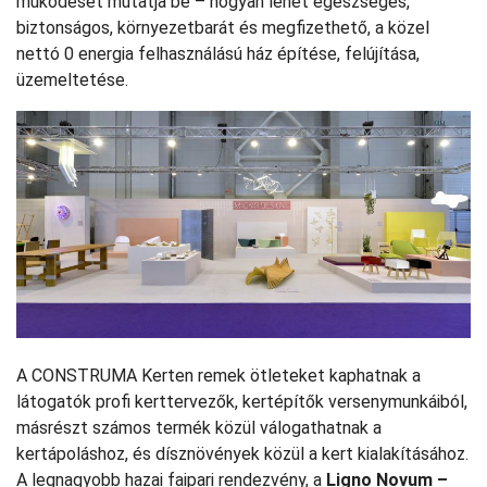
működését mutatja be – hogyan lehet egészséges,
biztonságos, környezetbarát és megfizethető, a közel
nettó 0 energia felhasználású ház építése, felújítása,
üzemeltetése.
A CONSTRUMA Kerten remek ötleteket kaphatnak a
látogatók profi kerttervezők, kertépítők versenymunkáiból,
másrészt számos termék közül válogathatnak a
kertápoláshoz, és dísznövények közül a kert kialakításához.
A legnagyobb hazai faipari rendezvény, a
Ligno Novum –