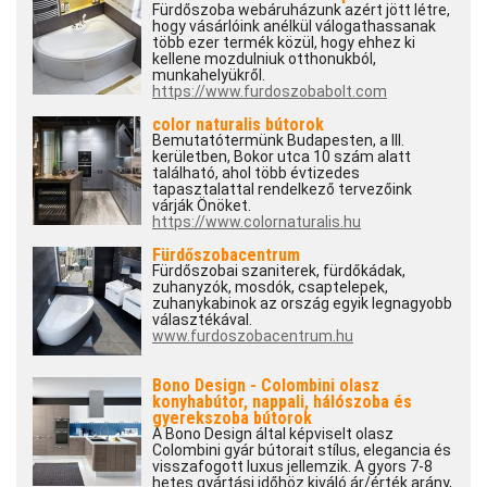
Fürdőszoba webáruházunk azért jött létre,
hogy vásárlóink anélkül válogathassanak
több ezer termék közül, hogy ehhez ki
kellene mozdulniuk otthonukból,
munkahelyükről.
https://www.furdoszobabolt.com
color naturalis bútorok
Bemutatótermünk Budapesten, a III.
kerületben, Bokor utca 10 szám alatt
található, ahol több évtizedes
tapasztalattal rendelkező tervezőink
várják Önöket.
https://www.colornaturalis.hu
Fürdőszobacentrum
Fürdőszobai szaniterek, fürdőkádak,
zuhanyzók, mosdók, csaptelepek,
zuhanykabinok az ország egyik legnagyobb
választékával.
www.furdoszobacentrum.hu
Bono Design - Colombini olasz
konyhabútor, nappali, hálószoba és
gyerekszoba bútorok
A Bono Design által képviselt olasz
Colombini gyár bútorait stílus, elegancia és
visszafogott luxus jellemzik. A gyors 7-8
hetes gyártási időhöz kiváló ár/érték arány,