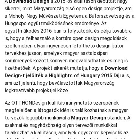
A
Download Design
a 2015-ös kiállításon debütált nagy
sikerrel, mint Magyarország első open design projektje, ami
a Moholy-Nagy Művészeti Egyetem, a Bútorszövetség és a
Hungexpo együttműködésének eredménye. Az
együttműködés 2016-ban is folytatódik, és célja továbbra
is, hogy a felhasználó a kortárs open design megoldások
szellemében olyan ingyenesen letölthető design bútor
tervekhez jusson, amelyek magyar asztalosipari
körülmények között könnyen megvalósíthatók és meg is
fizethetőek. A projekt sikerét mutatja, hogy a
Download
Design-t jelölték a Highlights of Hungary 2015 Díjra
is,
ami azt jelenti, hogy beválasztották Magyarország
legkreatívabb projektjei közé.
Az OTTHONDesign kiállítás iránymutató szerepének
megfelelően a látogatók idén is találkozhatnak a magyar
tervezők legújabb munkáival a
Magyar Design
standon. A
szakmai és nagyközönség olyan tervezői munkákkal
találkozhat a kiállításon, amelyek egyszerre képviselik az