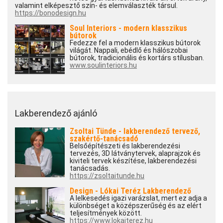
valamint elképesztő szín- és elemválaszték társul.
https://bonodesign.hu
Soul Interiors - modern klasszikus
bútorok
Fedezze fel a modern klasszikus bútorok
világát. Nappali, ebédlő és hálószobai
bútorok, tradicionális és kortárs stílusban.
www.soulinteriors.hu
Lakberendező ajánló
Zsoltai Tünde - lakberendező tervező,
szakértő-tanácsadó
Belsőépítészeti és lakberendezési
tervezés, 3D látványtervek, alaprajzok és
kiviteli tervek készítése, lakberendezési
tanácsadás.
https://zsoltaitunde.hu
Design - Lókai Teréz Lakberendező
A lelkesedés igazi varázslat, mert ez adja a
különbséget a középszerűség és az elért
teljesítmények között.
https://www.lokaiterez.hu