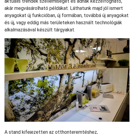
aktuális trendek szellemiségét és adnak kézzelfogható,
akár megvásárolható példákat. Láthatunk majd jól ismert
anyagokat új funkcióban, új formában, továbbá új anyagokat
és új, vagy eddig más területeken használt technológiák
alkalmazásával készült tárgyakat.
A stand kifejezetten az otthonteremtéshez,