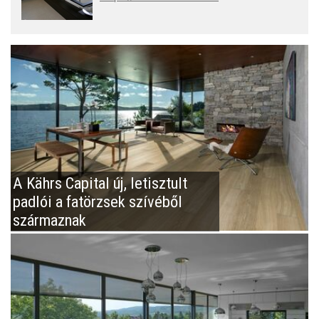
A Kährs Capital új, letisztult
padlói a fatörzsek szívéből
származnak