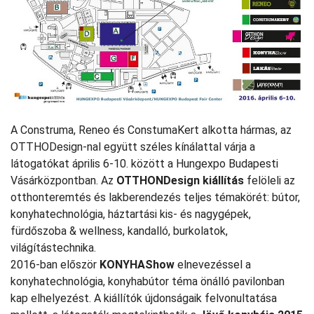
A Construma, Reneo és ConstumaKert alkotta hármas, az
OTTHODesign-nal együtt széles kínálattal várja a
látogatókat április 6-10. között a Hungexpo Budapesti
Vásárközpontban. Az
OTTHONDesign kiállítás
felöleli az
otthonteremtés és lakberendezés teljes témakörét: bútor,
konyhatechnológia, háztartási kis- és nagygépek,
fürdőszoba & wellness, kandalló, burkolatok,
világítástechnika.
2016-ban először
KONYHAShow
elnevezéssel a
konyhatechnológia, konyhabútor téma önálló pavilonban
kap elhelyezést. A kiállítók újdonságaik felvonultatása