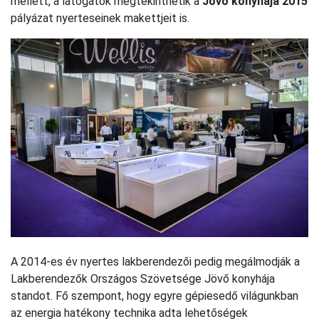
mellett, a látogatók megtekinthetik a
Jövő konyhája 2015
pályázat nyerteseinek makettjeit is.
A 2014-es év nyertes lakberendezői pedig megálmodják a
Lakberendezők Országos Szövetsége Jövő konyhája
standot. Fő szempont, hogy egyre gépiesedő világunkban
az energia hatékony technika adta lehetőségek