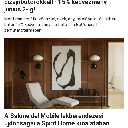
dizájnbútorokkal! - 15% kedvezmény
június 2-ig!
Most minden étkezőasztal, szék, ágy, tárolóbútor és kültéri
bútor 15% kedvezménnyel érhető el a BoConcept
bemutatótermében!
A Salone del Mobile lakberendezési
újdonságai a Spirit Home kínálatában