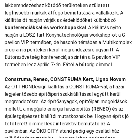
lakberendezéshez kötődő területeken született
legfrissebb munkák átfogó bemutatására vállalkozik. A
kiállítás öt napján várják az érdeklődőket különböző
konferenciákkal és workshopokkal
. A kiállítás nyitó
napján a LOSZ tart Konyhatechnológiai workshop-ot a G
pavilon VIP termében, de hasonló témában a Multikomplex
programja pénteken kerül megrendezésre ugyanitt. A
Bútorszövetség konferenciája szintén a G pavilon VIP
termében lesz április 7-én, Fától a bútorig címmel.
Construma, Reneo, CONSTRUMA Kert, Ligno Novum
Az OTTHONDesign kiállítás a CONSTRUMA-val, a hazai
legjelentősebb építőipari szakkiállítással együtt kerül
megrendezésre. Az építőanyagok, építőipari megoldások
mellett, a megújuló energia hasznosítás
(RENEO)
és az
épületgépészet kiállítói mutatkoznak be. Hogyan építs jó
tetőteret! címmel lesz interaktív bemutató az A
pavilonban. Az ÖKO CITY stand pedig egy családi ház