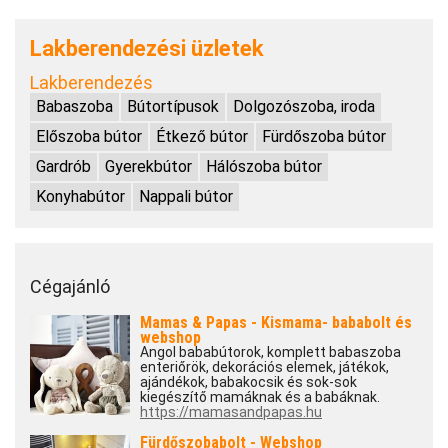
Lakberendezési üzletek
Lakberendezés
Babaszoba
Bútortípusok
Dolgozószoba, iroda
Előszoba bútor
Étkező bútor
Fürdőszoba bútor
Gardrób
Gyerekbútor
Hálószoba bútor
Konyhabútor
Nappali bútor
Cégajánló
Mamas & Papas - Kismama- bababolt és
webshop
Angol bababútorok, komplett babaszoba
enteriőrök, dekorációs elemek, játékok,
ajándékok, babakocsik és sok-sok
kiegészítő mamáknak és a babáknak.
https://mamasandpapas.hu
Fürdőszobabolt - Webshop