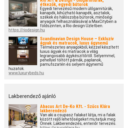
Rio Art & Design - Ülőgarnitúrák,
étkezők, egyedi bútorok
Egyedi tervezésű modern ülőgarnitúrák,
kanapék, kihúzható kanapék, asztalok,
székek és hálószoba bútorok, minőségi
anyagok felhasználásával a MaxCityben a
földszinten, a Rio design Üzletben.
https://riodesign.hu
Scandinavian Design House – Exkluzív
ágyak és matracok, luxus ágynemű
Természetes anyagokból, kézzel készített
luxus ágyak és matracok a világ
legrangosabb ágykészítőitől. Selyemmel,
pehellyel töltött párnák, paplanok,
pamutszatén és selyem ágynemű
huzatok.
www.luxurybeds.hu
Lakberendező ajánló
Abacus Art De-Ko Kft. - Szűcs Klára
lakberendező
Van aki a csupasz falakat látja, mi a falak
között rejlő lehetőségeket mutatjuk meg
Önnek. Lakberendezés, enteriőr tervezés.
https://szucsklara.hu