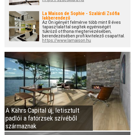
La Maison de Sophie - Szalárdi Zsófia
lakberendező
Az Ön igényét felmérve több mint 8 éves
tapasztalattal segítek egyéniségét
tükröző otthona megtervezésében,
berendezésében profi kivitelező csapattal.
https://www.lamaison.hu
A Kährs Capital új, letisztult
padlói a fatörzsek szívéből
származnak