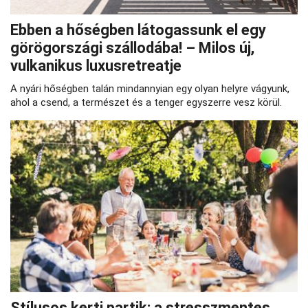
Ebben a hőségben látogassunk el egy
görögországi szállodába! – Milos új,
vulkanikus luxusretreatje
A nyári hőségben talán mindannyian egy olyan helyre vágyunk,
ahol a csend, a természet és a tenger egyszerre vesz körül.
Stílusos kerti partik: a stresszmentes