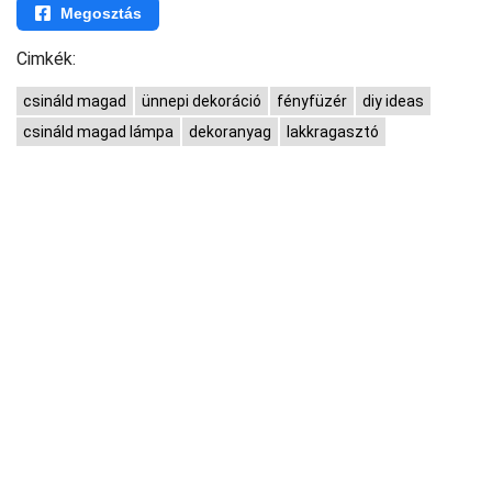
Megosztás
Cimkék:
csináld magad
ünnepi dekoráció
fényfüzér
diy ideas
csináld magad lámpa
dekoranyag
lakkragasztó