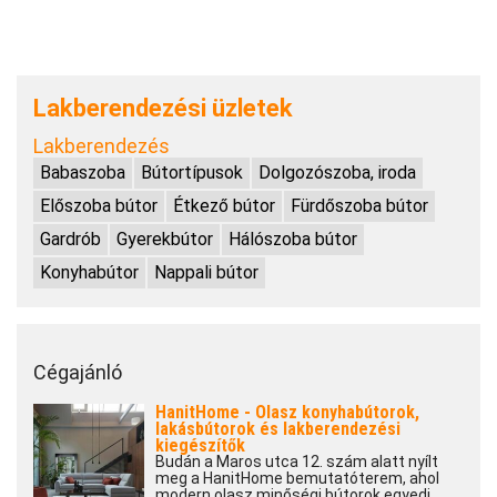
Lakberendezési üzletek
Lakberendezés
Babaszoba
Bútortípusok
Dolgozószoba, iroda
Előszoba bútor
Étkező bútor
Fürdőszoba bútor
Gardrób
Gyerekbútor
Hálószoba bútor
Konyhabútor
Nappali bútor
Cégajánló
HanitHome - Olasz konyhabútorok,
lakásbútorok és lakberendezési
kiegészítők
Budán a Maros utca 12. szám alatt nyílt
meg a HanitHome bemutatóterem, ahol
modern olasz minőségi bútorok egyedi