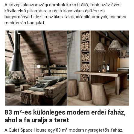
A közép‑olaszországi dombok között álló, több száz éves
kővilla első pillantásra a régió klasszikus építészeti
hagyományait idézi: rusztikus falak, időtálló arányok, csendes
mediterrán hangulat.
83 m²‑es különleges modern erdei faház,
ahol a fa uralja a teret
A Quiet Space House egy 83 m² modern nyeregtetős faház,