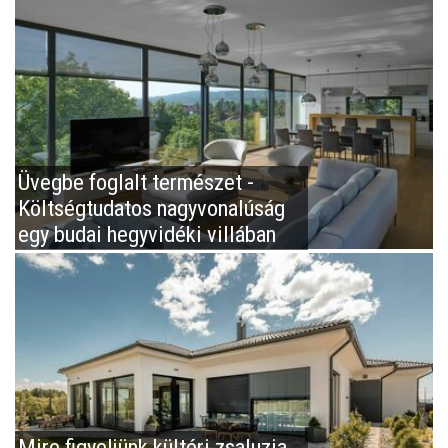
Üvegbe foglalt természet -
Költségtudatos nagyvonalúság
egy budai hegyvidéki villában
Mire figyeljünk kültéri zsaluzia