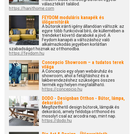
választékát találod.
https://hanithome.com
FEYDOM moduláris kanapék és
ülőgarnitúrák
A bútorok iránti igény állandóan változik: az
egyre több funkcióval bíró, de küllemében a
trendeket követő daraboké a jövő. A
Feydom kanapéi a változáshoz való
alkalmazkodás jegyében korlátlan
szabadságot hoznak az otthonodba.
https://feydom.hu
Concepcio Showroom – a tudatos terek
világa
A Concepcio egy olyan webáruház és
showroom, ahol a felújításhoz és a
lakberendezéshez szükséges összes
termék egy helyen megtalálható.
https://concepcio.hu
DODO - Designban Otthon - Bútor, lámpa,
dekoráció
Megfizethető design bútorok, lámpák és
dekoráció, amely feldobja otthonod és
mosolyt csal az arcodra nap, mint nap.
https://dodo.hu