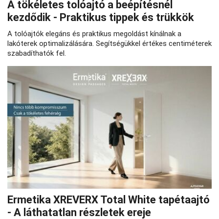
A tökéletes tolóajtó a beépítésnél
kezdődik - Praktikus tippek és trükkök
A tolóajtók elegáns és praktikus megoldást kínálnak a
lakóterek optimalizálására. Segítségükkel értékes centiméterek
szabadíthatók fel.
Ermetika XREVERX Total White tapétaajtó
- A láthatatlan részletek ereje