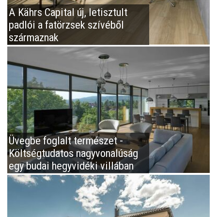
A Kährs Capital új, letisztult
padlói a fatörzsek szívéből
származnak
Üvegbe foglalt természet -
Költségtudatos nagyvonalúság
egy budai hegyvidéki villában