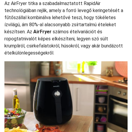
Az AirFryer titka a szabadalmaztatott RapidAir
technológiában rejlik, amely a forró levegő keringetését a
fűtőszállal kombinálva lehetővé teszi, hogy tökéletes
ízvilágú, ám 80%-al alacsonyabb zsírtartalmú ételeket
készítsen. Az
AirFryer
számos ételvariációt és
ropogtatnivalót képes elkészíteni, legyen szó sült
krumpliról, csirkefalatokról, húsokról, vagy akár bundázott
ételkülönlegességekről.