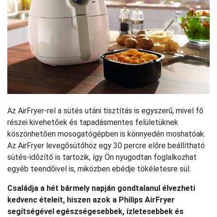
Az AirFryer-rel a sütés utáni tisztítás is egyszerű, mivel fő
részei kivehetőek és tapadásmentes felületüknek
köszönhetően mosogatógépben is könnyedén moshatóak.
Az AirFryer levegősütőhöz egy 30 percre előre beállítható
sütés-időzítő is tartozik, így Ön nyugodtan foglalkozhat
egyéb teendőivel is, miközben ebédje tökéletesre sül.
Családja a hét bármely napján gondtalanul élvezheti
kedvenc ételeit, hiszen azok a Philips AirFryer
segítségével egészségesebbek, ízletesebbek és