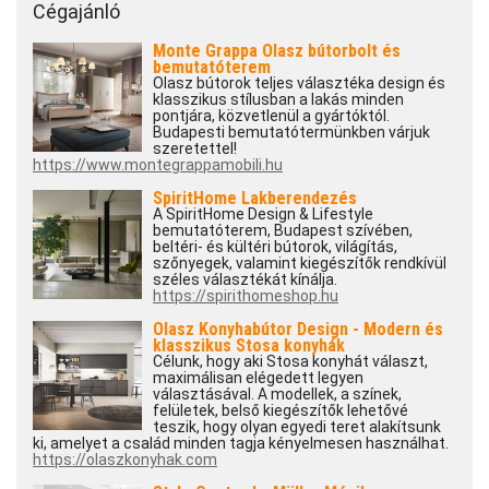
Cégajánló
Monte Grappa Olasz bútorbolt és
bemutatóterem
Olasz bútorok teljes választéka design és
klasszikus stílusban a lakás minden
pontjára, közvetlenül a gyártóktól.
Budapesti bemutatótermünkben várjuk
szeretettel!
https://www.montegrappamobili.hu
SpiritHome Lakberendezés
A SpiritHome Design & Lifestyle
bemutatóterem, Budapest szívében,
beltéri- és kültéri bútorok, világítás,
szőnyegek, valamint kiegészítők rendkívül
széles választékát kínálja.
https://spirithomeshop.hu
Olasz Konyhabútor Design - Modern és
klasszikus Stosa konyhák
Célunk, hogy aki Stosa konyhát választ,
maximálisan elégedett legyen
választásával. A modellek, a színek,
felületek, belső kiegészítők lehetővé
teszik, hogy olyan egyedi teret alakítsunk
ki, amelyet a család minden tagja kényelmesen használhat.
https://olaszkonyhak.com