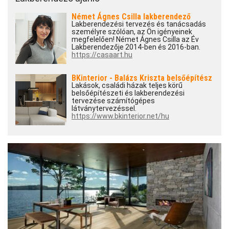
Német Ágnes Csilla lakberendező
Lakberendezési tervezés és tanácsadás
személyre szólóan, az Ön igényeinek
megfelelően! Német Ágnes Csilla az Év
Lakberendezője 2014-ben és 2016-ban.
https://casaart.hu
BKinterior - Balázs Kriszta belsőépítész
Lakások, családi házak teljes körű
belsőépítészeti és lakberendezési
tervezése számítógépes
látványtervezéssel.
https://www.bkinterior.net/hu