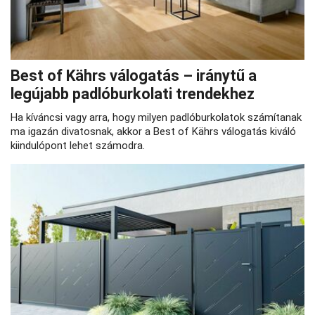
Best of Kährs válogatás – iránytű a
legújabb padlóburkolati trendekhez
Ha kíváncsi vagy arra, hogy milyen padlóburkolatok számítanak
ma igazán divatosnak, akkor a Best of Kährs válogatás kiváló
kiindulópont lehet számodra.