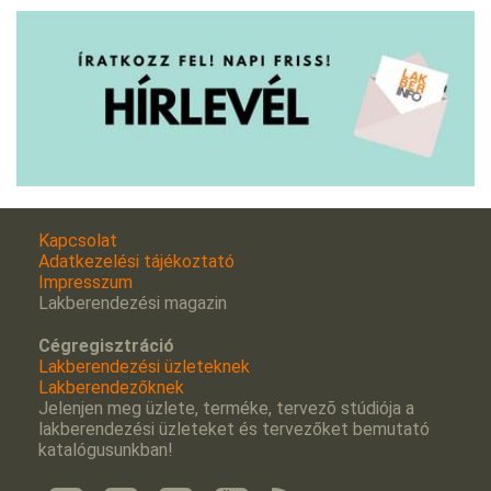
Kapcsolat
Adatkezelési tájékoztató
Impresszum
Lakberendezési magazin
Cégregisztráció
Lakberendezési üzleteknek
Lakberendezőknek
Jelenjen meg üzlete, terméke, tervezõ stúdiója a
lakberendezési üzleteket és tervezőket bemutató
katalógusunkban!