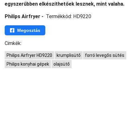
egyszerűbben elkészíthetőek lesznek, mint valaha.
Philips Airfryer -
Termékkód: HD9220
Megosztás
Cimkék:
Philips Airfryer HD9220
krumplisütő
forró levegős sütés
Philips konyhai gépek
olajsütő