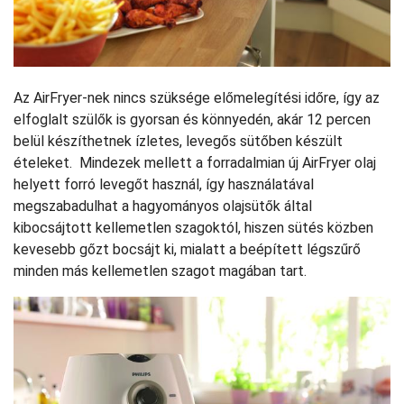
Az AirFryer-nek nincs szüksége előmelegítési időre, így az
elfoglalt szülők is gyorsan és könnyedén, akár 12 percen
belül készíthetnek ízletes, levegős sütőben készült
ételeket. Mindezek mellett a forradalmian új AirFryer olaj
helyett forró levegőt használ, így használatával
megszabadulhat a hagyományos olajsütők által
kibocsájtott kellemetlen szagoktól, hiszen sütés közben
kevesebb gőzt bocsájt ki, mialatt a beépített légszűrő
minden más kellemetlen szagot magában tart.