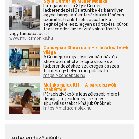
Style Center by Müller Mónika
Látogasson el a Style Center
lakberendezési üzletünkbe és bármilyen
egyedi hangulatú enteriőr kialakításában
számíthat ránk. Profi csapatunk a
segítségére lesz, legyen szó tapéta, bútor,
textil esetleg kiegészítő választásáról,
vagy tanácsadásról.
www.mullermonika.hu
Concepcio Showroom – a tudatos terek
világa
A Concepcio egy olyan webáruház és
showroom, ahol a felújításhoz és a
lakberendezéshez szükséges összes
termék egy helyen megtalálható.
https://concepcio.hu
Multikomplex Kft. - A páraelszívók
szakértője
Páraelszívókból a legszélesebb méret-,
design-, teljesítmény-, szín- és
típusválasztékot kínáljuk Önöknek.
https://multikomplex.hu
Lakberendező ajánló