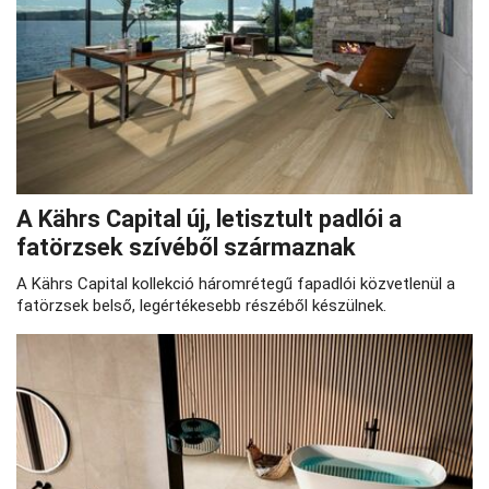
A Kährs Capital új, letisztult padlói a
fatörzsek szívéből származnak
A Kährs Capital kollekció háromrétegű fapadlói közvetlenül a
fatörzsek belső, legértékesebb részéből készülnek.