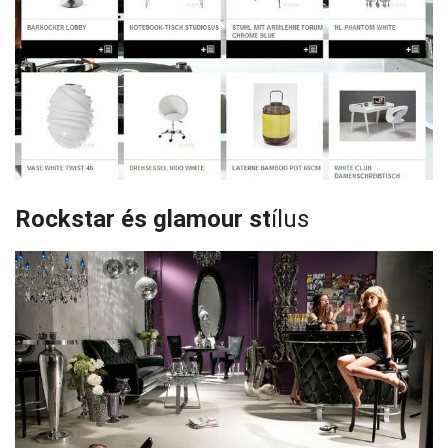
Rockstar és glamour st
ílus