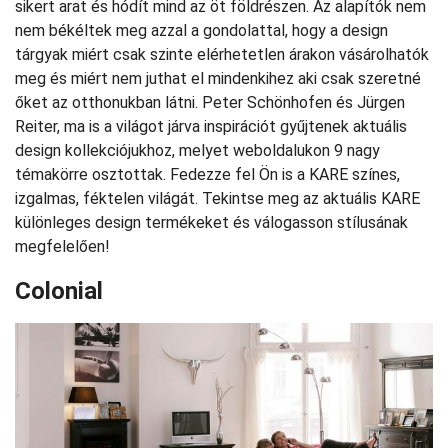
sikert arat és hódít mind az öt földrészen. Az alapítók nem
nem békéltek meg azzal a gondolattal, hogy a design
tárgyak miért csak szinte elérhetetlen árakon vásárolhatók
meg és miért nem juthat el mindenkihez aki csak szeretné
őket az otthonukban látni. Peter Schönhofen és Jürgen
Reiter, ma is a világot járva inspirációt gyűjtenek aktuális
design kollekciójukhoz, melyet weboldalukon 9 nagy
témakörre osztottak. Fedezze fel Ön is a KARE színes,
izgalmas, féktelen világát. Tekintse meg az aktuális KARE
különleges design termékeket és válogasson stílusának
megfelelően!
Colonial