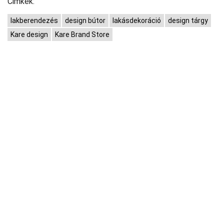
Cimkék:
lakberendezés
design bútor
lakásdekoráció
design tárgy
Kare design
Kare Brand Store