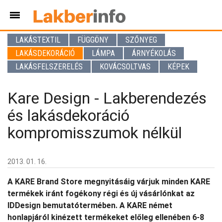
LAKÁSTEXTIL
FÜGGÖNY
SZŐNYEG
LAKÁSDEKORÁCIÓ
LÁMPA
ÁRNYÉKOLÁS
LAKÁSFELSZERELÉS
KOVÁCSOLTVAS
KÉPEK
Kare Design - Lakberendezés
és lakásdekoráció
kompromisszumok nélkül
2013. 01. 16.
A KARE Brand Store megnyitásáig várjuk minden KARE
termékek iránt fogékony régi és új vásárlónkat az
IDDesign bemutatótermében. A KARE német
honlapjáról kinézett termékeket előleg ellenében 6-8