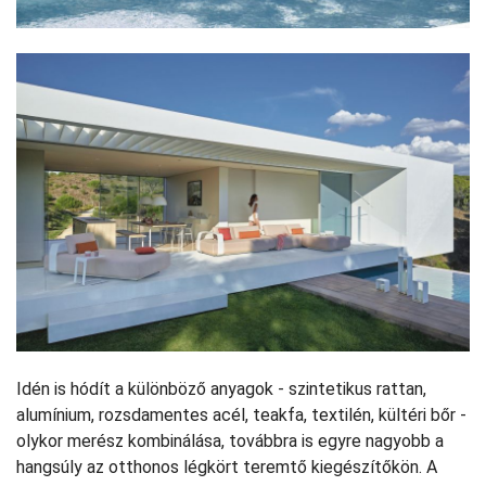
Idén is hódít a különböző anyagok - szintetikus rattan,
alumínium, rozsdamentes acél, teakfa, textilén, kültéri bőr -
olykor merész kombinálása, továbbra is egyre nagyobb a
hangsúly az otthonos légkört teremtő kiegészítőkön. A