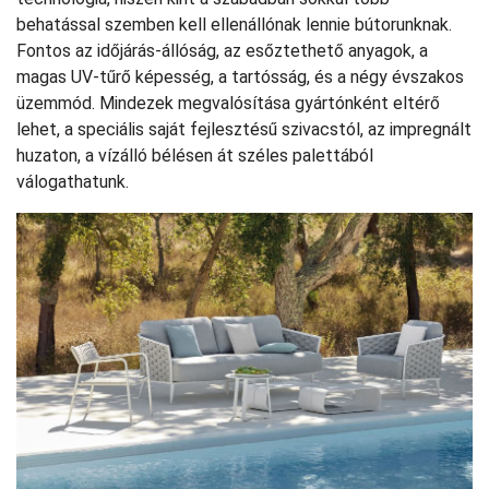
behatással szemben kell ellenállónak lennie bútorunknak.
Fontos az időjárás-állóság, az esőztethető anyagok, a
magas UV-tűrő képesség, a tartósság, és a négy évszakos
üzemmód. Mindezek megvalósítása gyártónként eltérő
lehet, a speciális saját fejlesztésű szivacstól, az impregnált
huzaton, a vízálló bélésen át széles palettából
válogathatunk.