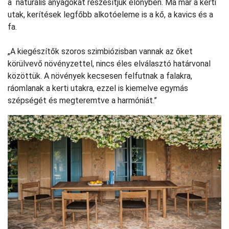
a naturális anyagokat részesítjük előnyben. Ma már a kerti
utak, kerítések legfőbb alkotóeleme is a kő, a kavics és a
fa.
„A kiegészítők szoros szimbiózisban vannak az őket
körülvevő növényzettel, nincs éles elválasztó határvonal
közöttük. A növények kecsesen felfutnak a falakra,
ráomlanak a kerti utakra, ezzel is kiemelve egymás
szépségét és megteremtve a harmóniát.”