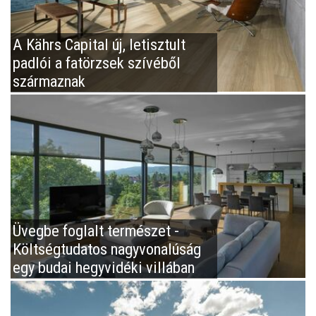
A Kährs Capital új, letisztult
padlói a fatörzsek szívéből
származnak
Üvegbe foglalt természet -
Költségtudatos nagyvonalúság
egy budai hegyvidéki villában