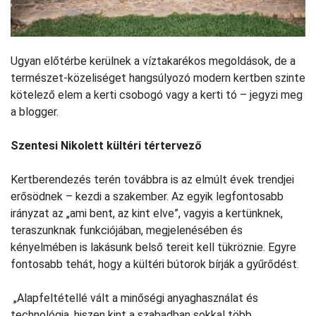
Ugyan előtérbe kerülnek a víztakarékos megoldások, de a
természet-közeliséget hangsúlyozó modern kertben szinte
kötelező elem a kerti csobogó vagy a kerti tó – jegyzi meg
a blogger.
Szentesi Nikolett kültéri tértervező
Kertberendezés terén továbbra is az elmúlt évek trendjei
erősödnek – kezdi a szakember. Az egyik legfontosabb
irányzat az „ami bent, az kint elve”, vagyis a kertünknek,
teraszunknak funkciójában, megjelenésében és
kényelmében is lakásunk belső tereit kell tükröznie. Egyre
fontosabb tehát, hogy a kültéri bútorok bírják a gyűrődést.
„Alapfeltétellé vált a minőségi anyaghasználat és
technológia, hiszen kint a szabadban sokkal több