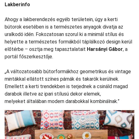
Lakberinfo
Ahogy a lakberendezés egyéb területein, úgy a kerti
bútorok esetében is a természetes anyagok divatja az
uralkodó idén. Fokozatosan szorul ki a minimál stílus és
helyette a természetes formákból táplálkozó design kerül
előtérbe – osztja meg tapasztalatait
Harsányi Gábor
, a
portál főszerkesztője.
„A változatosabb bútorformákhoz geometrikus és vintage
mintákkal ellátott színes párnák és takarók kerülnek.
Emellett a kerti trendekben is terjednek a csináld magad
darabok illetve az ipari stílusú dekor elemek,
melyeket általában modern darabokkal kombinálnak.”