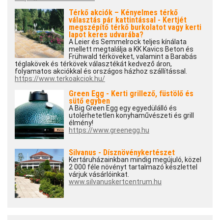
Térkő akciók – Kényelmes térkő
választás pár kattintással - Kertjét
megszépítő térkő burkolatot vagy kerti
lapot keres udvarába?
A Leier és Semmelrock teljes kínálata
mellett megtalálja a KK Kavics Beton és
Frühwald térköveket, valamint a Barabás
téglakövek és térkövek választékát kedvező áron,
folyamatos akciókkal és országos házhoz szállítással.
https://www.terkoakciok.hu/
Green Egg - Kerti grillező, füstölő és
sütő egyben
A Big Green Egg egy egyedülálló és
utolérhetetlen konyhaművészeti és grill
élmény!
https://www.greenegg.hu
Silvanus - Dísznövénykertészet
Kertáruházainkban mindig megújuló, közel
2 000 féle növényt tartalmazó készlettel
várjuk vásárlóinkat.
www.silvanuskertcentrum.hu