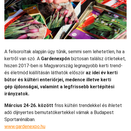
A felsoroltak alapján úgy tűnik, semmi sem lehetetlen, ha a
kertről van szó. A
Gardenexpón
biztosan találsz ötleteket,
hiszen 2017-ben is Magyarország legnagyobb kerti trend-
és életmód kiállításán láthatók először
az idei év kerti
bútor és kültéri enteriőrjei, medence illetve kerti
gép újdonságai, valamint a legfrissebb kertépítési
irányzatok.
Március 24-26. között
friss kültéri trendekkel és ihletet
adó díjnyertes bemutatókertekkel várnak a Budapest
Sportarénában.
www.gardenexpo.hu