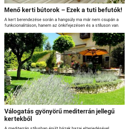
Menő kerti bútorok – Ezek a tuti befutók!
A kert berendezése során a hangsúly ma már nem csupán a
funkcionalitáson, hanem az önkifejezésen és a stíluson van.
Válogatás gyönyörű mediterrán jellegű
kertekből
A mediterrán stílusban épült házak hazai elterjedésével