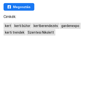
Megosztás
Cimkék:
kert
kerti bútor
kertberendezés
gardenexpo
kerti trendek
Szentesi Nikolett