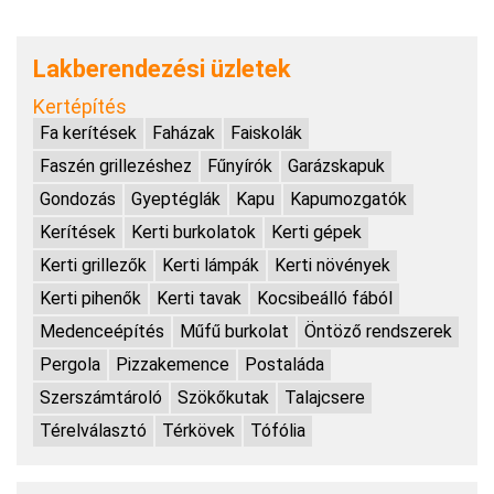
Lakberendezési üzletek
Kertépítés
Fa kerítések
Faházak
Faiskolák
Faszén grillezéshez
Fűnyírók
Garázskapuk
Gondozás
Gyeptéglák
Kapu
Kapumozgatók
Kerítések
Kerti burkolatok
Kerti gépek
Kerti grillezők
Kerti lámpák
Kerti növények
Kerti pihenők
Kerti tavak
Kocsibeálló fából
Medenceépítés
Műfű burkolat
Öntöző rendszerek
Pergola
Pizzakemence
Postaláda
Szerszámtároló
Szökőkutak
Talajcsere
Térelválasztó
Térkövek
Tófólia