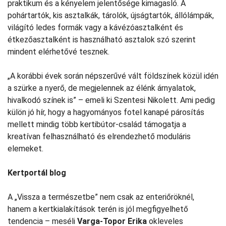
praktikum és a kényelem jelentősége kimagasló. A
pohártartók, kis asztalkák, tárolók, újságtartók, állólámpák,
világító ledes formák vagy a kávézóasztalként és
étkezőasztalként is használható asztalok szó szerint
mindent elérhetővé tesznek.
„A korábbi évek során népszerűvé vált földszínek közül idén
a szürke a nyerő, de megjelennek az élénk árnyalatok,
hivalkodó színek is” – emeli ki Szentesi Nikolett. Ami pedig
külön jó hír, hogy a hagyományos fotel kanapé párosítás
mellett mindig több kertibútor-család támogatja a
kreatívan felhasználható és elrendezhető moduláris
elemeket.
Kertportál blog
A „Vissza a természetbe” nem csak az enteriőröknél,
hanem a kertkialakítások terén is jól megfigyelhető
tendencia – meséli
Varga-Topor Erika
okleveles