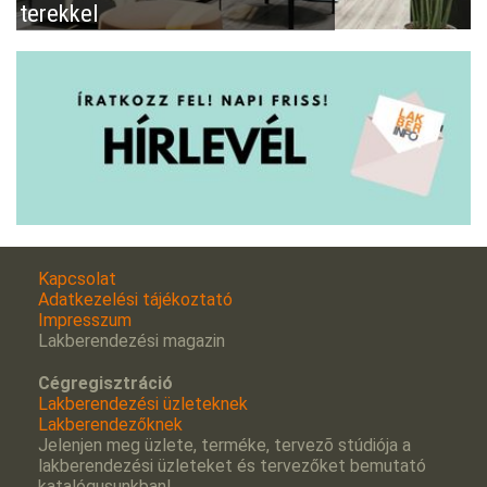
terekkel
Kapcsolat
Adatkezelési tájékoztató
Impresszum
Lakberendezési magazin
Cégregisztráció
Lakberendezési üzleteknek
Lakberendezőknek
Jelenjen meg üzlete, terméke, tervezõ stúdiója a
lakberendezési üzleteket és tervezőket bemutató
katalógusunkban!