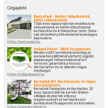
Cégajánló
KavicsPark - Beltéri falburkolatok,
kültéri kőburkolatok
Több éves tapasztalattal rendelkezünk
térburkolatok és beltéri kőburkolatok
kivitelezése és értékesítése terén. Slate-
Lab ultravékony kőburkolatok kizárólagos
képviselete.
https://kavicspark.hu
Holland Pázsit - Műfű forgalmazás
Minden műfű termékünk kizárólag az
európai beszállítóknál elérhető, legjobb
alapanyagok felhasználásával lett
tervezve, garantálva a hosszú
élettartamot és az állandó magas
minőséget.
https://hollandpazsit.hu
Kertelünk Kft. Kerttervezés és teljes
körű kivitelezés
Kertelünk Parképítés és Kertépítés. 20
éves tapasztalattal, korrekt árakon
vállaljuk díszkertek stílusos
megtervezését és kertépítészeti
kivitelezését Budapesten és környékén.
https://www.kertelunk.hu