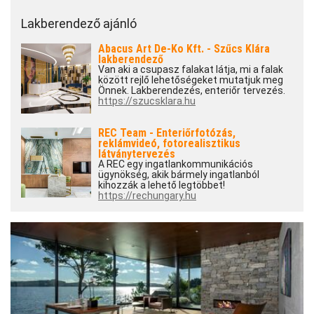
Lakberendező ajánló
Abacus Art De-Ko Kft. - Szűcs Klára
lakberendező
Van aki a csupasz falakat látja, mi a falak
között rejlő lehetőségeket mutatjuk meg
Önnek. Lakberendezés, enteriőr tervezés.
https://szucsklara.hu
REC Team - Enteriőrfotózás,
reklámvideó, fotorealisztikus
látványtervezés
A REC egy ingatlankommunikációs
ügynökség, akik bármely ingatlanból
kihozzák a lehető legtöbbet!
https://rechungary.hu