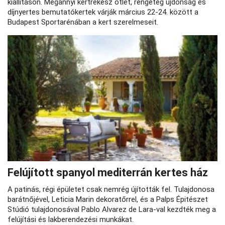
kiállításon. Megannyi kertrekész ötlet, rengeteg újdonság és
díjnyertes bemutatókertek várják március 22-24. között a
Budapest Sportarénában a kert szerelmeseit.
Felújított spanyol mediterrán kertes ház
A patinás, régi épületet csak nemrég újították fel. Tulajdonosa
barátnőjével, Leticia Marin dekoratőrrel, és a Palps Épitészet
Stúdió tulajdonosával Pablo Alvarez de Lara-val kezdték meg a
felújítási és lakberendezési munkákat.