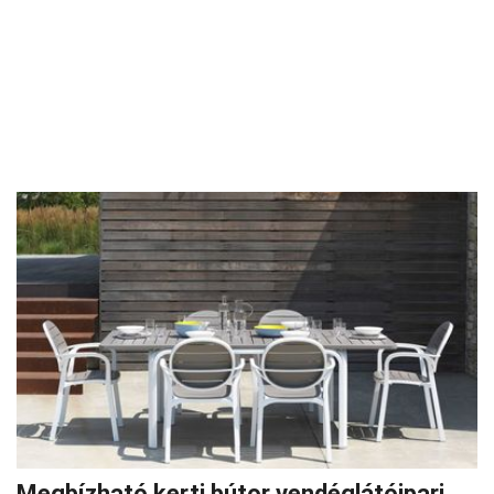
Megbízható kerti bútor vendéglátóipari