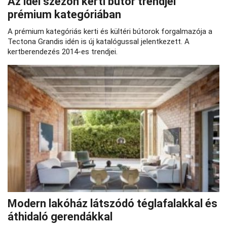
Az idei szezon kerti bútor trendjei
prémium kategóriában
A prémium kategóriás kerti és kültéri bútorok forgalmazója a
Tectona Grandis idén is új katalógussal jelentkezett. A
kertberendezés 2014-es trendjei.
Modern lakóház látszódó téglafalakkal és
áthidaló gerendákkal