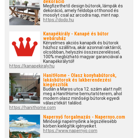
dekoráció
Megfizethető design bútorok, lámpák és
dekoráció, amely feldobja otthonod és
mosolyt csal az arcodra nap, mint nap.
https://dodo.hu
Kanapékirály - Kanapé és bútor
webáruház
Kényelmes akciós kanapék és bútorok
házhoz szállítva, akár azonnal raktárról,
olcsóbban, helyszíni összeszereléssel,
100% megbízható magyar garanciával a
Kanapékirálytól!
https://kanapekiraly.hu
HanitHome - Olasz konyhabútorok,
lakásbútorok és lakberendezési
kiegészítők
Budán a Maros utca 12. szám alatt nyílt
meg a HanitHome bemutatóterem, ahol
modern olasz minőségi bútorok egyedi
választékát találod.
https://hanithome.com
Napernyő forgalmazás - Napernyo.com
Minőségi napernyőink a legszélesebb
körben kielégítik igényeiket.
https://www.napernyo.com