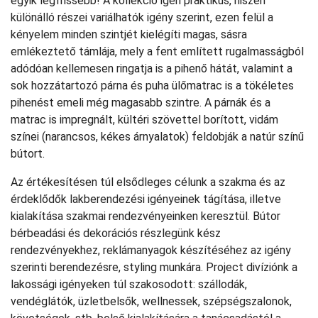
egyik legfrissebb! A kollekció igen praktikus, hiszen
különálló részei variálhatók igény szerint, ezen felül a
kényelem minden szintjét kielégíti magas, sásra
emlékeztető támlája, mely a fent említett rugalmasságból
adódóan kellemesen ringatja is a pihenő hátát, valamint a
sok hozzátartozó párna és puha ülőmatrac is a tökéletes
pihenést emeli még magasabb szintre. A párnák és a
matrac is impregnált, kültéri szövettel borított, vidám
színei (narancsos, kékes árnyalatok) feldobják a natúr színű
bútort.
Az értékesítésen túl elsődleges célunk a szakma és az
érdeklődők lakberendezési igényeinek tágítása, illetve
kialakítása szakmai rendezvényeinken keresztül. Bútor
bérbeadási és dekorációs részlegünk kész
rendezvényekhez, reklámanyagok készítéséhez az igény
szerinti berendezésre, styling munkára. Project divíziónk a
lakossági igényeken túl szakosodott: szállodák,
vendéglátók, üzletbelsők, wellnessek, szépségszalonok,