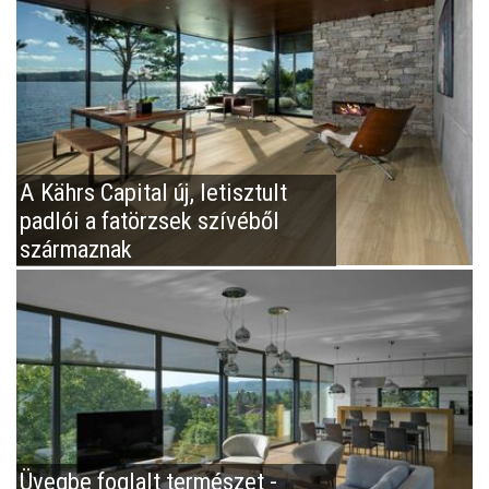
A Kährs Capital új, letisztult
padlói a fatörzsek szívéből
származnak
Üvegbe foglalt természet -