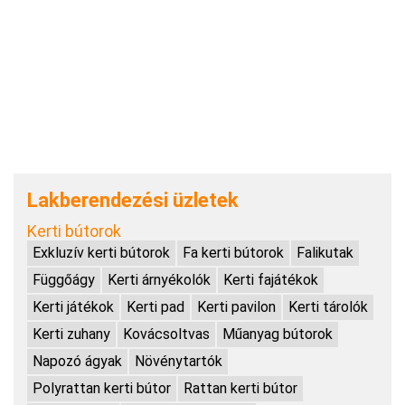
Lakberendezési üzletek
Kerti bútorok
Exkluzív kerti bútorok
Fa kerti bútorok
Falikutak
Függőágy
Kerti árnyékolók
Kerti fajátékok
Kerti játékok
Kerti pad
Kerti pavilon
Kerti tárolók
Kerti zuhany
Kovácsoltvas
Műanyag bútorok
Napozó ágyak
Növénytartók
Polyrattan kerti bútor
Rattan kerti bútor