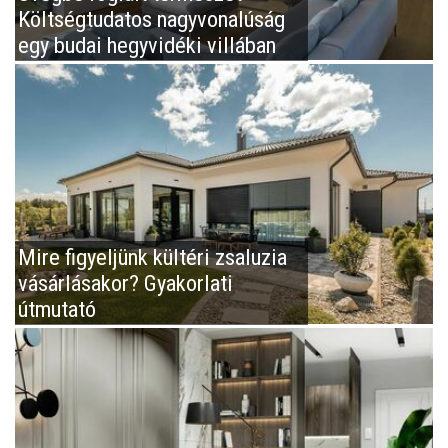
Költségtudatos nagyvonalúság
egy budai hegyvidéki villában
Mire figyeljünk kültéri zsaluzia
vásárlásakor? Gyakorlati
útmutató