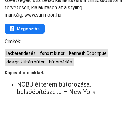
követségek, stb. belső kialakítására a tanácsadástól a
tervezésen, kialakításon át a styling
munkáig. www.sunmoon.hu
Megosztás
Cimkék:
lakberendezés
fonott bútor
Kenneth Cobonpue
design kültéri bútor
bútorbérlés
Kapcsolódó cikkek:
NOBU étterem bútorozása,
belsőépítészete – New York