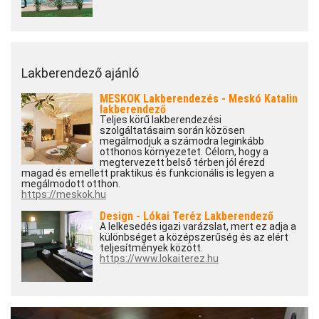
Lakberendező ajánló
MESKOK Lakberendezés - Meskó Katalin
lakberendező
Teljes körű lakberendezési
szolgáltatásaim során közösen
megálmodjuk a számodra leginkább
otthonos környezetet. Célom, hogy a
megtervezett belső térben jól érezd
magad és emellett praktikus és funkcionális is legyen a
megálmodott otthon.
https://meskok.hu
Design - Lókai Teréz Lakberendező
A lelkesedés igazi varázslat, mert ez adja a
különbséget a középszerűség és az elért
teljesítmények között.
https://www.lokaiterez.hu