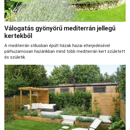
Válogatás gyönyörű mediterrán jellegű
kertekből
A mediterrán stílusban épült házak hazai elterjedésével
párhuzamosan hazánkban mind több mediterrán kert született
és születik.