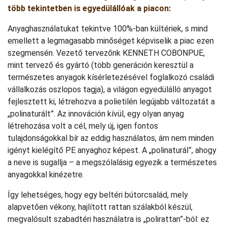
több tekintetben is egyedülállóak a piacon:
Anyaghasználatukat tekintve 100%-ban kültériek, s mind
emellett a legmagasabb minőséget képviselik a piac ezen
szegmensén. Vezető tervezőnk KENNETH COBONPUE,
mint tervező és gyártó (több generáción keresztül a
természetes anyagok kísérletezésével foglalkozó családi
vállalkozás oszlopos tagja), a világon egyedülálló anyagot
fejlesztett ki, létrehozva a polietilén legújabb változatát a
„polinaturált”. Az innováción kívül, egy olyan anyag
létrehozása volt a cél, mely új, igen fontos
tulajdonságokkal bír az eddig használatos, ám nem minden
igényt kielégítő PE anyaghoz képest. A „polinaturál”, ahogy
a neve is sugallja – a megszólalásig egyezik a természetes
anyagokkal kinézetre.
Így lehetséges, hogy egy beltéri bútorcsalád, mely
alapvetően vékony, hajlított rattan szálakból készül,
megvalósult szabadtéri használatra is „polirattan”-ból: ez