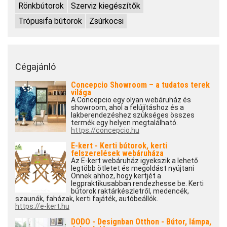
Rönkbútorok
Szerviz kiegészítők
Trópusifa bútorok
Zsúrkocsi
Cégajánló
Concepcio Showroom – a tudatos terek
világa
A Concepcio egy olyan webáruház és
showroom, ahol a felújításhoz és a
lakberendezéshez szükséges összes
termék egy helyen megtalálható.
https://concepcio.hu
E-kert - Kerti bútorok, kerti
felszerelések webáruháza
Az E-kert webáruház igyekszik a lehető
legtöbb ötletet és megoldást nyújtani
Önnek ahhoz, hogy kertjét a
legpraktikusabban rendezhesse be. Kerti
bútorok raktárkészletről, medencék,
szaunák, faházak, kerti fajáték, autóbeállók.
https://e-kert.hu
DODO - Designban Otthon - Bútor, lámpa,