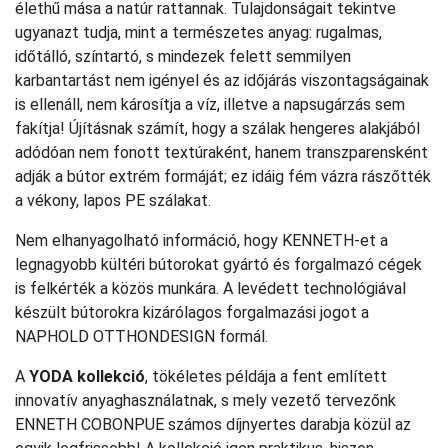
élethű mása a natúr rattannak. Tulajdonságait tekintve
ugyanazt tudja, mint a természetes anyag: rugalmas,
időtálló, színtartó, s mindezek felett semmilyen
karbantartást nem igényel és az időjárás viszontagságainak
is ellenáll, nem károsítja a víz, illetve a napsugárzás sem
fakítja! Újításnak számít, hogy a szálak hengeres alakjából
adódóan nem fonott textúraként, hanem transzparensként
adják a bútor extrém formáját; ez idáig fém vázra rászőtték
a vékony, lapos PE szálakat.
Nem elhanyagolható információ, hogy KENNETH-et a
legnagyobb kültéri bútorokat gyártó és forgalmazó cégek
is felkérték a közös munkára. A levédett technológiával
készült bútorokra kizárólagos forgalmazási jogot a
NAPHOLD OTTHONDESIGN formál.
A
YODA kollekció
, tökéletes példája a fent említett
innovatív anyaghasználatnak, s mely vezető tervezőnk
ENNETH COBONPUE számos díjnyertes darabja közül az