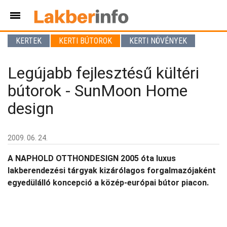
KERTEK
KERTI BÚTOROK
KERTI NÖVÉNYEK
Legújabb fejlesztésű kültéri
bútorok - SunMoon Home
design
2009. 06. 24.
A NAPHOLD OTTHONDESIGN 2005 óta luxus
lakberendezési tárgyak kizárólagos forgalmazójaként
egyedülálló koncepció a közép-európai bútor piacon.