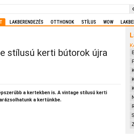
T
LAKBERENDEZÉS
OTTHONOK
STÍLUS
WOW
LAKBE
L
K
 stílusú kerti bútorok újra
E
F
K
K
K
pszerűbb a kertekben is. A vintage stílusú kerti
varázsolhatunk a kertünkbe.
R
S
Z