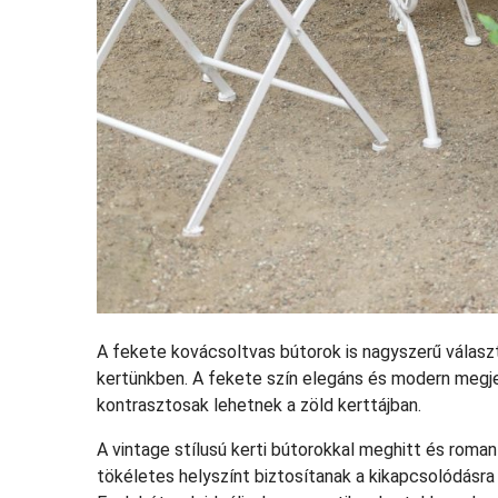
A fekete kovácsoltvas bútorok is nagyszerű válasz
kertünkben. A fekete szín elegáns és modern megj
kontrasztosak lehetnek a zöld kerttájban.
A vintage stílusú kerti bútorokkal meghitt és rom
tökéletes helyszínt biztosítanak a kikapcsolódásra