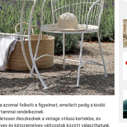
a azonnal felkelti a figyelmet, emellett pedig a kiváló
rtammal rendelkeznek.
letesen illeszkednek a vintage stílusú kertekbe, és
yes és kétszemélyes változatok között választhatunk,