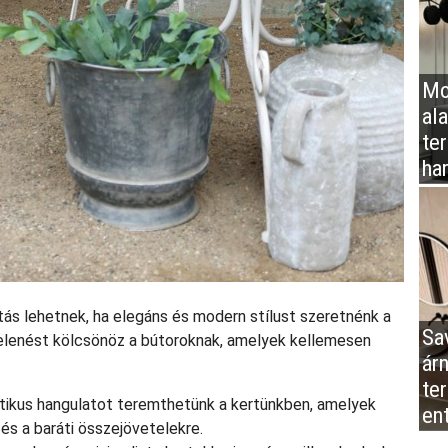
Mo
al
te
ha
tás lehetnek, ha elegáns és modern stílust szeretnénk a
Sa
elenést kölcsönöz a bútoroknak, amelyek kellemesen
ár
te
antikus hangulatot teremthetünk a kertünkben, amelyek
en
 és a baráti összejövetelekre.