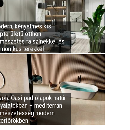
dern, kényelmes kis
apterületű otthon
rmészetes fa színekkel és
rmonikus terekkel
voia Oasi padlólapok natúr
nyalatokban – mediterrán
rmészetesség modern
teriőrökben