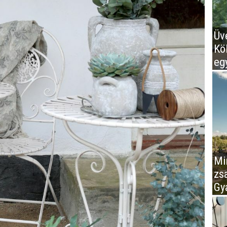
Üv
Kö
eg
Mir
zs
Gy