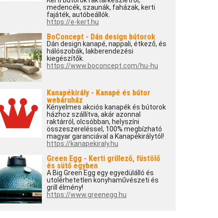
Kerti bútorok raktárkészletről,
medencék, szaunák, faházak, kerti
fajáték, autóbeállók.
https://e-kert.hu
BoConcept - Dán design bútorok
Dán design kanapé, nappali, étkező, és
hálószobák, lakberendezési
kiegészítők.
https://www.boconcept.com/hu-hu
Kanapékirály - Kanapé és bútor
webáruház
Kényelmes akciós kanapék és bútorok
házhoz szállítva, akár azonnal
raktárról, olcsóbban, helyszíni
összeszereléssel, 100% megbízható
magyar garanciával a Kanapékirálytól!
https://kanapekiraly.hu
Green Egg - Kerti grillező, füstölő
és sütő egyben
A Big Green Egg egy egyedülálló és
utolérhetetlen konyhaművészeti és
grill élmény!
https://www.greenegg.hu