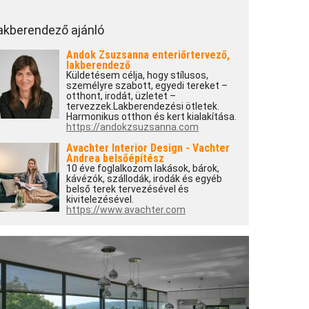
akberendező ajánló
Andok Zsuzsanna enteriőrtervező,
lakberendező
Küldetésem célja, hogy stílusos,
személyre szabott, egyedi tereket –
otthont, irodát, üzletet –
tervezzek.Lakberendezési ötletek.
Harmonikus otthon és kert kialakítása.
https://andokzsuzsanna.com
Avachter Interior Design - Vachter
Andrea belsőépítész
10 éve foglalkozom lakások, bárok,
kávézók, szállodák, irodák és egyéb
belső terek tervezésével és
kivitelezésével.
https://www.avachter.com