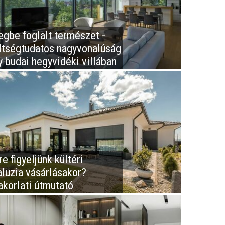
egbe foglalt természet -
ltségtudatos nagyvonalúság
y budai hegyvidéki villában
e figyeljünk kültéri
aluzia vásárlásakor?
akorlati útmutató