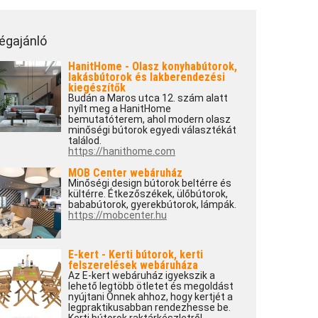
égajánló
HanitHome - Olasz konyhabútorok,
lakásbútorok és lakberendezési
kiegészítők
Budán a Maros utca 12. szám alatt
nyílt meg a HanitHome
bemutatóterem, ahol modern olasz
minőségi bútorok egyedi választékát
találod.
https://hanithome.com
MOB Center webáruház
Minőségi design bútorok beltérre és
kültérre. Étkezőszékek, ülőbútorok,
bababútorok, gyerekbútorok, lámpák.
https://mobcenter.hu
E-kert - Kerti bútorok, kerti
felszerelések webáruháza
Az E-kert webáruház igyekszik a
lehető legtöbb ötletet és megoldást
nyújtani Önnek ahhoz, hogy kertjét a
legpraktikusabban rendezhesse be.