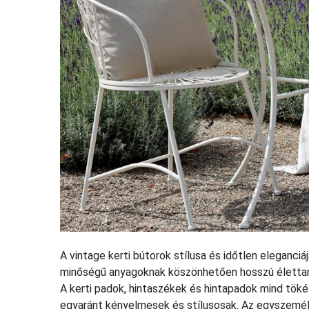
A vintage kerti bútorok stílusa és időtlen eleganciáj
minőségű anyagoknak köszönhetően hosszú életta
A kerti padok, hintaszékek és hintapadok mind töké
egyaránt kényelmesek és stílusosak. Az egyszemél