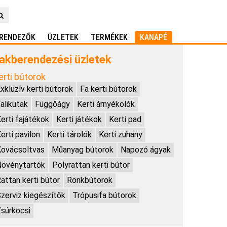
RENDEZŐK
ÜZLETEK
TERMÉKEK
KANAPÉ
akberendezési üzletek
erti bútorok
xkluzív kerti bútorok
Fa kerti bútorok
alikutak
Függőágy
Kerti árnyékolók
erti fajátékok
Kerti játékok
Kerti pad
erti pavilon
Kerti tárolók
Kerti zuhany
ovácsoltvas
Műanyag bútorok
Napozó ágyak
Növénytartók
Polyrattan kerti bútor
attan kerti bútor
Rönkbútorok
zerviz kiegészítők
Trópusifa bútorok
súrkocsi