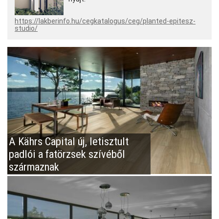
https://lakberinfo.hu/cegkatalogus/ceg/planted-epitesz-
studio/
A Kährs Capital új, letisztult
padlói a fatörzsek szívéből
származnak