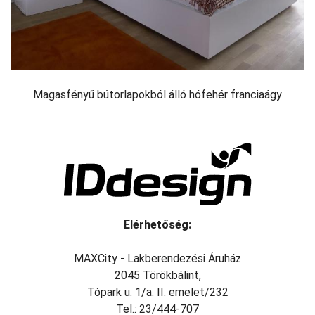
Magasfényű bútorlapokból álló hófehér franciaágy
Elérhetőség:
MAXCity - Lakberendezési Áruház
2045 Törökbálint,
Tópark u. 1/a. II. emelet/232
Tel.: 23/444-707