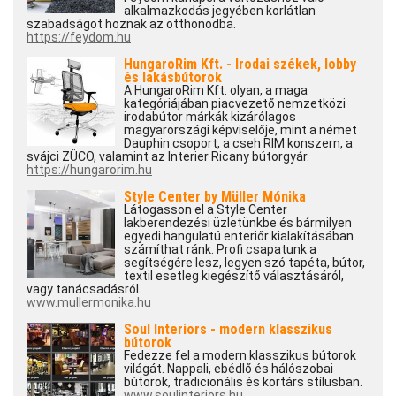
alkalmazkodás jegyében korlátlan
szabadságot hoznak az otthonodba.
https://feydom.hu
HungaroRim Kft. - Irodai székek, lobby
és lakásbútorok
A HungaroRim Kft. olyan, a maga
kategóriájában piacvezető nemzetközi
irodabútor márkák kizárólagos
magyarországi képviselője, mint a német
Dauphin csoport, a cseh RIM konszern, a
svájci ZÜCO, valamint az Interier Ricany bútorgyár.
https://hungarorim.hu
Style Center by Müller Mónika
Látogasson el a Style Center
lakberendezési üzletünkbe és bármilyen
egyedi hangulatú enteriőr kialakításában
számíthat ránk. Profi csapatunk a
segítségére lesz, legyen szó tapéta, bútor,
textil esetleg kiegészítő választásáról,
vagy tanácsadásról.
www.mullermonika.hu
Soul Interiors - modern klasszikus
bútorok
Fedezze fel a modern klasszikus bútorok
világát. Nappali, ebédlő és hálószobai
bútorok, tradicionális és kortárs stílusban.
www.soulinteriors.hu