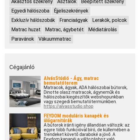
Akasztós szekrény
Asztalok
Beépített szekrény
Egyedi hálószoba
Éjjeliszekrények
Exkluzív hálószobák
Franciaágyak
Lerakók, polcok
Matrac huzat
Matrac, ágybetét
Médiatárolás
Paravánok
Vákuummatrac
Cégajánló
AlvásStúdió - Ágy, matrac
bemutatóterem
Matracok, ágyak, ADA hálószobai bútorok,
Dinotte olasz matracok, ágyneműk és
hálószobai kiegészítők webshopunkban
vagy szegedi bemutatótermünkben.
https://alvasstudio.shop
FEYDOM moduláris kanapék és
ülőgarnitúrák
A bútorok iránti igény állandóan változik: az
egyre több funkcióval bíró, de küllemében a
trendeket követő daraboké a jövő. A
Feydom kanapéi a változáshoz való