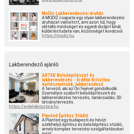
MoDiz Lakberendezési áruház
A MODIZ csapata egy olyan lakberendezési
áruházat valósított, ami azon túl, hogy
időtálló minőséget és egyedi dizájnt kínál,
küldetéstudata van, közösséget kovácsol.
https://modiz.hu
Lakberendező ajánló
ARTEK Belsőépítészet és
lakberendezés - Erdélyi Krisztina
építészmérnök, lakberendező
A tervező, aki az Ön fejével gondolkodik.
Személyre szabott belsőépítészeti és
lakberendezési tervezés, tanácsadás, 3D
látványtervezés.
https://erdelyikrisztina.hu
Planted Építész Stúdió
A Planted egy budapesti és hévízi
székhelyű építész és belsőépítész stúdió,
amely komplex tervezési szolgáltatásokat
nyújt.