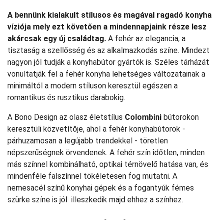
A bennünk kialakult stílusos és magával ragadó konyha
víziója mely ezt követően a mindennapjaink része lesz
akárcsak egy új családtag.
A fehér az elegancia, a
tisztaság a szellősség és az alkalmazkodás színe. Mindezt
nagyon jól tudják a konyhabútor gyártók is. Széles tárházát
vonultatják fel a fehér konyha lehetséges változatainak a
minimáltól a modern stíluson keresztül egészen a
romantikus és rusztikus darabokig.
A Bono Design az olasz életstílus
Colombini
bútorokon
keresztüli közvetítője, ahol a fehér konyhabútorok -
párhuzamosan a legújabb trendekkel - töretlen
népszerűségnek örvendenek. A fehér szín időtlen, minden
más színnel kombinálható, optikai térnövelő hatása van, és
mindenféle falszínnel tökéletesen fog mutatni. A
nemesacél színű konyhai gépek és a fogantyúk fémes
szürke színe is jól illeszkedik majd ehhez a színhez.