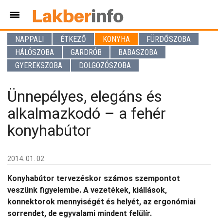
NAPPALI
ÉTKEZŐ
KONYHA
FÜRDŐSZOBA
HÁLÓSZOBA
GARDRÓB
BABASZOBA
GYEREKSZOBA
DOLGOZÓSZOBA
Ünnepélyes, elegáns és
alkalmazkodó – a fehér
konyhabútor
2014. 01. 02.
Konyhabútor tervezéskor számos szempontot
veszünk figyelembe. A vezetékek, kiállások,
konnektorok mennyiségét és helyét, az ergonómiai
sorrendet, de egyvalami mindent felülír.