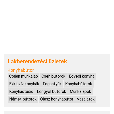
Lakberendezési üzletek
Konyhabútor
Corian munkalap
Cseh bútorok
Egyedi konyha
Exkluzív konyhák
Fogantyúk
Konyhabútorok
Konyhastúdió
Lengyel bútorok
Munkalapok
Német bútorok
Olasz konyhabútor
Vasalatok