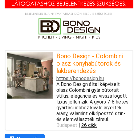
Bono Design - Colombini
olasz konyhabútorok és
lakberendezés
https://bonodesign.hu
A Bono Design által képviselt
olasz Colombini gyár bútorait
stílus, elegancia és visszafogott
luxus jellemzik. A gyors 7-8 hetes
gyártási időhöz kiváló ár/érték
arány, valamint elképesztő szín-
és elemválaszték társul.
Budapest
|
26 cikk