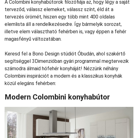
A Colombini konyhabútorok filozófiája az, hogy légy a saját
terveződ, válassz elemeket, válassz színt, éld át a
tervezés örömét, hiszen egy több mint 400 oldalas
elemlista áll a rendelkezésedre. Így bármelyik sorozat,
illetve elem választható fehérben is, vagy éppen a fehér
magasfényű változatában.
Keresd fel a Bono Design stúdiót Óbudán, ahol szakértő
segítséggel 3Dimenzióban gyári programmal megtervezik
számodra álmaid hófehér konyháját! Nézzünk néhány
Colombini inspirációt a modern és a klasszikus konyhák
közül elegáns fehérben:
Modern Colombini konyhabútor