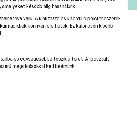
e, amelyeket később alig használunk.
ználhatóvá válik. A kihúzható és kiforduló polcrendszerek
 kamracikkek könnyen elérhetők. Ez különösen kisebb
t.
dtabbá és egységesebbé teszik a teret. A letisztult
yszerű megoldásokkal kell beérnünk.