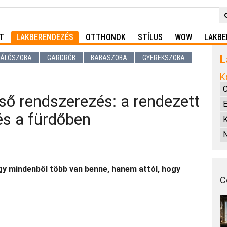
T
LAKBERENDEZÉS
OTTHONOK
STÍLUS
WOW
LAKBE
L
ÁLÓSZOBA
GARDRÓB
BABASZOBA
GYEREKSZOBA
K
C
lső rendszerezés: a rendezett
E
és a fürdőben
K
gy mindenből több van benne, hanem attól, hogy
C