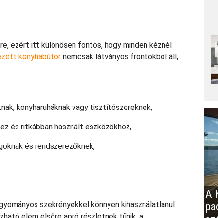
re, ezért itt különösen fontos, hogy minden kéznél
ezett konyhabútor
nemcsak látványos frontokból áll,
nak, konyharuháknak vagy tisztítószereknek,
ez és ritkábban használt eszközökhöz,
ágoknak és rendszerezőknek,
A K
agyományos szekrényekkel könnyen kihasználatlanul
pa
ható elem elsőre apró részletnek tűnik, a