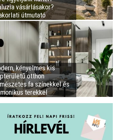
aluzia vásárlásakor?
akorlati útmutató
dern, kényelmes kis
apterületű otthon
rmészetes fa színekkel és
rmonikus terekkel