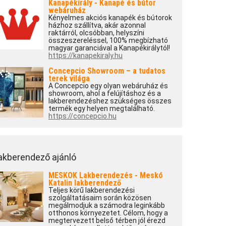
Kanapékirály - Kanapé és bútor
webáruház
Kényelmes akciós kanapék és bútorok
házhoz szállítva, akár azonnal
raktárról, olcsóbban, helyszíni
összeszereléssel, 100% megbízható
magyar garanciával a Kanapékirálytól!
https://kanapekiraly.hu
Concepcio Showroom – a tudatos
terek világa
A Concepcio egy olyan webáruház és
showroom, ahol a felújításhoz és a
lakberendezéshez szükséges összes
termék egy helyen megtalálható.
https://concepcio.hu
akberendező ajánló
MESKOK Lakberendezés - Meskó
Katalin lakberendező
Teljes körű lakberendezési
szolgáltatásaim során közösen
megálmodjuk a számodra leginkább
otthonos környezetet. Célom, hogy a
megtervezett belső térben jól érezd