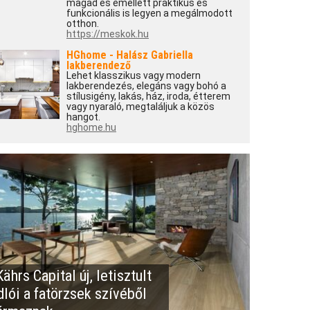
magad és emellett praktikus és
funkcionális is legyen a megálmodott
otthon.
https://meskok.hu
HGhome - Halász Gabriella
lakberendező
Lehet klasszikus vagy modern
lakberendezés, elegáns vagy bohó a
stílusigény, lakás, ház, iroda, étterem
vagy nyaraló, megtaláljuk a közös
hangot.
hghome.hu
ährs Capital új, letisztult
dlói a fatörzsek szívéből