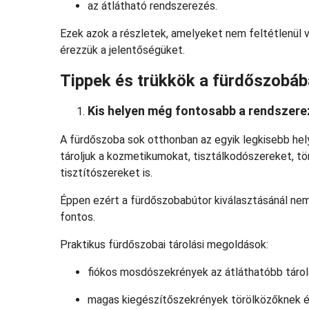
az átlátható rendszerezés.
Ezek azok a részletek, amelyeket nem feltétlenül v
érezzük a jelentőségüket.
Tippek és trükkök a fürdőszobá
Kis helyen még fontosabb a rendszer
A fürdőszoba sok otthonban az egyik legkisebb helyi
tároljuk a kozmetikumokat, tisztálkodószereket, t
tisztítószereket is.
Éppen ezért a fürdőszobabútor kiválasztásánál nem 
fontos.
Praktikus fürdőszobai tárolási megoldások:
fiókos mosdószekrények az átláthatóbb tárol
magas kiegészítőszekrények törölközőknek és