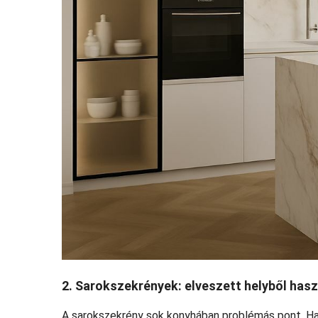
2. Sarokszekrények: elveszett helyből has
A sarokszekrény sok konyhában problémás pont. H