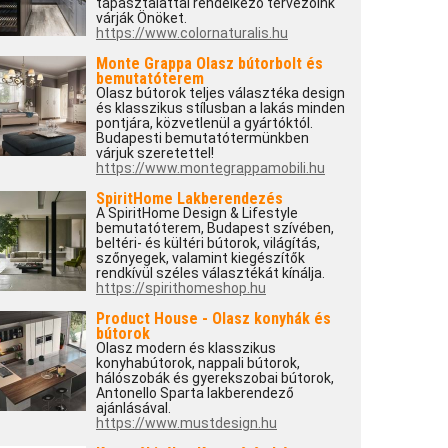
tapasztalattal rendelkező tervezőink
várják Önöket.
https://www.colornaturalis.hu
Monte Grappa Olasz bútorbolt és
bemutatóterem
Olasz bútorok teljes választéka design
és klasszikus stílusban a lakás minden
pontjára, közvetlenül a gyártóktól.
Budapesti bemutatótermünkben
várjuk szeretettel!
https://www.montegrappamobili.hu
SpiritHome Lakberendezés
A SpiritHome Design & Lifestyle
bemutatóterem, Budapest szívében,
beltéri- és kültéri bútorok, világítás,
szőnyegek, valamint kiegészítők
rendkívül széles választékát kínálja.
https://spirithomeshop.hu
Product House - Olasz konyhák és
bútorok
Olasz modern és klasszikus
konyhabútorok, nappali bútorok,
hálószobák és gyerekszobai bútorok,
Antonello Sparta lakberendező
ajánlásával.
https://www.mustdesign.hu