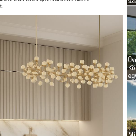
sz
t.
Üv
Kö
eg
Mir