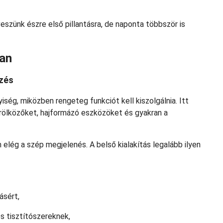
eszünk észre első pillantásra, de naponta többször is
ban
ezés
ség, miközben rengeteg funkciót kell kiszolgálnia. Itt
örölközőket, hajformázó eszközöket és gyakran a
elég a szép megjelenés. A belső kialakítás legalább ilyen
ásért,
 tisztítószereknek,