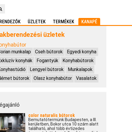
RENDEZŐK
ÜZLETEK
TERMÉKEK
KANAPÉ
akberendezési üzletek
onyhabútor
orian munkalap
Cseh bútorok
Egyedi konyha
xkluzív konyhák
Fogantyúk
Konyhabútorok
onyhastúdió
Lengyel bútorok
Munkalapok
Német bútorok
Olasz konyhabútor
Vasalatok
égajánló
color naturalis bútorok
Bemutatótermünk Budapesten, a III.
kerületben, Bokor utca 10 szám alatt
található, ahol több évtizedes