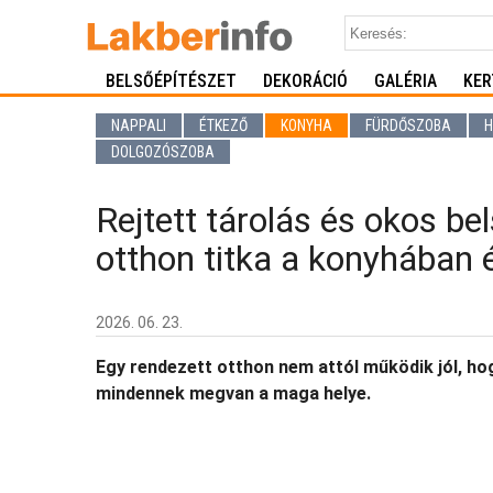
BELSŐÉPÍTÉSZET
DEKORÁCIÓ
GALÉRIA
KER
NAPPALI
ÉTKEZŐ
KONYHA
FÜRDŐSZOBA
H
DOLGOZÓSZOBA
Rejtett tárolás és okos be
otthon titka a konyhában 
2026. 06. 23.
Egy rendezett otthon nem attól működik jól, ho
mindennek megvan a maga helye.