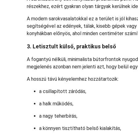
részekhez, ezért gyakran olyan tárgyak kerülnek id
A modern sarokvasalatokkal ez a terület is jól kihas
segítségével az edények, tálak, kisebb gépek vagy
konyhákban előnyös, ahol minden centiméter számí
3. Letisztult külső, praktikus belső
A fogantyú nélküli, minimalista bútorfrontok nyugo
megjelenés azonban nem jelenti azt, hogy belül eg
A hosszú távú kényelemhez hozzátartozik:
a csillapított záródás,
a halk működés,
a nagy teherbírás,
a könnyen tisztítható belső kialakítás,