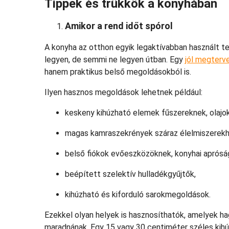
Tippek és trükkök a konyhában
Amikor a rend időt spórol
A konyha az otthon egyik legaktívabban használt te
legyen, de semmi ne legyen útban. Egy
jól megterv
hanem praktikus belső megoldásokból is.
Ilyen hasznos megoldások lehetnek például:
keskeny kihúzható elemek fűszereknek, olajok
magas kamraszekrények száraz élelmiszerekh
belső fiókok evőeszközöknek, konyhai aprós
beépített szelektív hulladékgyűjtők,
kihúzható és kiforduló sarokmegoldások.
Ezekkel olyan helyek is hasznosíthatók, amelyek h
maradnának. Egy 15 vagy 30 centiméter széles kihúz