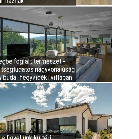
ármaznak
egbe foglalt természet -
ltségtudatos nagyvonalúság
y budai hegyvidéki villában
e figyeljünk kültéri