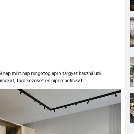
ol nap mint nap rengeteg apró tárgyat használunk:
umokat, törölközőket és pipereholmikat.