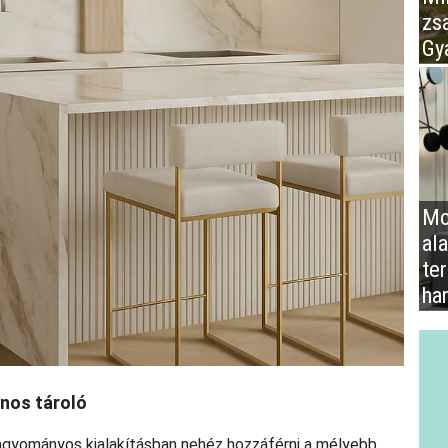
zs
Gy
Mo
al
te
ha
znos tároló
agyományos kialakításban nehéz hozzáférni a mélyebb