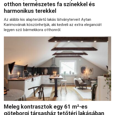
otthon természetes fa színekkel és
harmonikus terekkel
Az alábbi kis alapterületű lakás látványterveit Aytan
Karimovának köszönhetjük, aki kedveli az extra eleganciát
legyen szó bármekkora otthonról.
Meleg kontrasztok egy 61 m²-es
göteborgi társasház tetőtéri lakásában