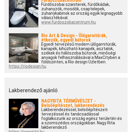
Fürdőszobacentrum
Fürdőszobai szaniterek, fürdőkádak,
zuhanyzók, mosdók, csaptelepek,
zuhanykabinok az ország egyik legnagyobb
választékával.
www.furdoszobacentrum.hu
Rio Art & Design - Ülőgarnitúrák,
étkezők, egyedi bútorok
Egyedi tervezésű modern ülőgarnitúrák,
kanapék, kihúzható kanapék, asztalok,
székek és hálószoba bútorok, minőségi
anyagok felhasználásával a MaxCityben a
földszinten, a Rio design Üzletben.
https://riodesign.hu
Lakberendező ajánló
NAGYRITA TÉRMŰVÉSZET -
Belsőépítészet, lakberendezés
Lakberendezéssel, belsőépítészeti
tervezéssel és tanácsadással
foglalkozunk az ország egész területén és
a szomszédos országokban. Nagy Rita
lakberendező.
https://nagyrita.hu