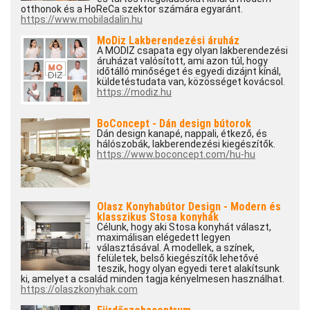
otthonok és a HoReCa szektor számára egyaránt.
https://www.mobiladalin.hu
MoDiz Lakberendezési áruház
A MODIZ csapata egy olyan lakberendezési
áruházat valósított, ami azon túl, hogy
időtálló minőséget és egyedi dizájnt kínál,
küldetéstudata van, közösséget kovácsol.
https://modiz.hu
BoConcept - Dán design bútorok
Dán design kanapé, nappali, étkező, és
hálószobák, lakberendezési kiegészítők.
https://www.boconcept.com/hu-hu
Olasz Konyhabútor Design - Modern és
klasszikus Stosa konyhák
Célunk, hogy aki Stosa konyhát választ,
maximálisan elégedett legyen
választásával. A modellek, a színek,
felületek, belső kiegészítők lehetővé
teszik, hogy olyan egyedi teret alakítsunk
ki, amelyet a család minden tagja kényelmesen használhat.
https://olaszkonyhak.com