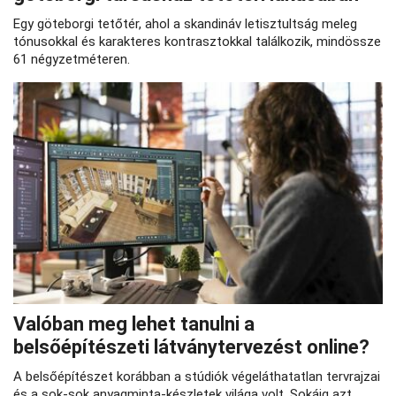
Egy göteborgi tetőtér, ahol a skandináv letisztultság meleg
tónusokkal és karakteres kontrasztokkal találkozik, mindössze
61 négyzetméteren.
Valóban meg lehet tanulni a
belsőépítészeti látványtervezést online?
A belsőépítészet korábban a stúdiók végeláthatatlan tervrajzai
és a sok-sok anyagminta-készletek világa volt. Sokáig azt