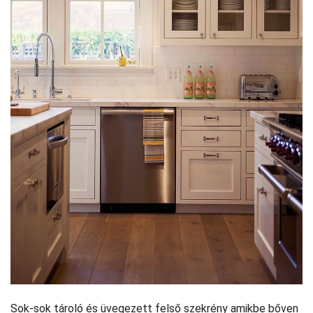
Sok-sok tároló és üvegezett felső szekrény amikbe bőven