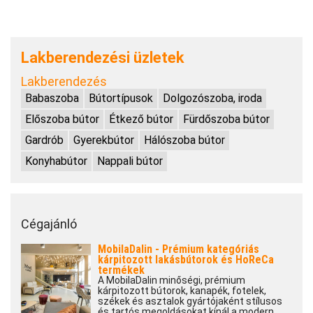
Lakberendezési üzletek
Lakberendezés
Babaszoba
Bútortípusok
Dolgozószoba, iroda
Előszoba bútor
Étkező bútor
Fürdőszoba bútor
Gardrób
Gyerekbútor
Hálószoba bútor
Konyhabútor
Nappali bútor
Cégajánló
MobilaDalin - Prémium kategóriás
kárpitozott lakásbútorok és HoReCa
termékek
A MobilaDalin minőségi, prémium
kárpitozott bútorok, kanapék, fotelek,
székek és asztalok gyártójaként stílusos
és tartós megoldásokat kínál a modern