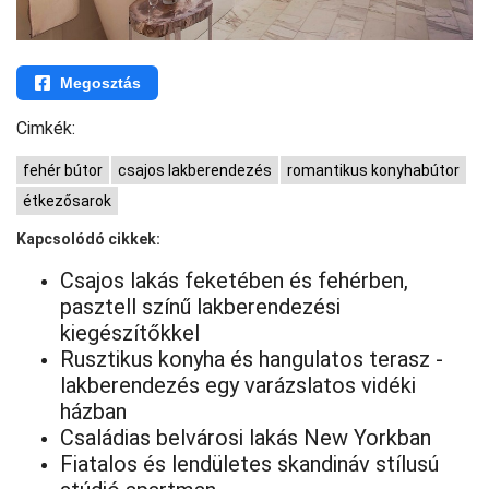
Megosztás
Cimkék:
fehér bútor
csajos lakberendezés
romantikus konyhabútor
étkezősarok
Kapcsolódó cikkek:
Csajos lakás feketében és fehérben,
pasztell színű lakberendezési
kiegészítőkkel
Rusztikus konyha és hangulatos terasz -
lakberendezés egy varázslatos vidéki
házban
Családias belvárosi lakás New Yorkban
Fiatalos és lendületes skandináv stílusú