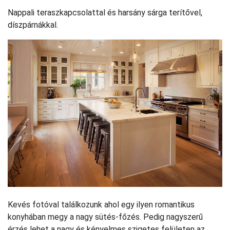
Nappali teraszkapcsolattal és harsány sárga terítővel,
díszpárnákkal.
Kevés fotóval találkozunk ahol egy ilyen romantikus
konyhában megy a nagy sütés-főzés. Pedig nagyszerű
érzés lehet a nagy és kényelmes szigetes felületen az