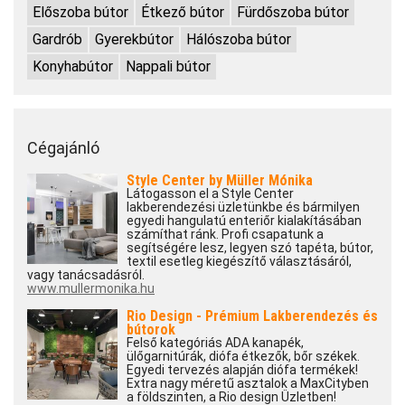
Előszoba bútor
Étkező bútor
Fürdőszoba bútor
Gardrób
Gyerekbútor
Hálószoba bútor
Konyhabútor
Nappali bútor
Cégajánló
Style Center by Müller Mónika
Látogasson el a Style Center
lakberendezési üzletünkbe és bármilyen
egyedi hangulatú enteriőr kialakításában
számíthat ránk. Profi csapatunk a
segítségére lesz, legyen szó tapéta, bútor,
textil esetleg kiegészítő választásáról,
vagy tanácsadásról.
www.mullermonika.hu
Rio Design - Prémium Lakberendezés és
bútorok
Felső kategóriás ADA kanapék,
ülőgarnitúrák, diófa étkezők, bőr székek.
Egyedi tervezés alapján diófa termékek!
Extra nagy méretű asztalok a MaxCityben
a földszinten, a Rio design Üzletben!