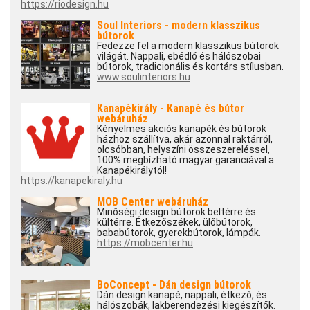
https://riodesign.hu
Soul Interiors - modern klasszikus
bútorok
Fedezze fel a modern klasszikus bútorok
világát. Nappali, ebédlő és hálószobai
bútorok, tradicionális és kortárs stílusban.
www.soulinteriors.hu
Kanapékirály - Kanapé és bútor
webáruház
Kényelmes akciós kanapék és bútorok
házhoz szállítva, akár azonnal raktárról,
olcsóbban, helyszíni összeszereléssel,
100% megbízható magyar garanciával a
Kanapékirálytól!
https://kanapekiraly.hu
MOB Center webáruház
Minőségi design bútorok beltérre és
kültérre. Étkezőszékek, ülőbútorok,
bababútorok, gyerekbútorok, lámpák.
https://mobcenter.hu
BoConcept - Dán design bútorok
Dán design kanapé, nappali, étkező, és
hálószobák, lakberendezési kiegészítők.