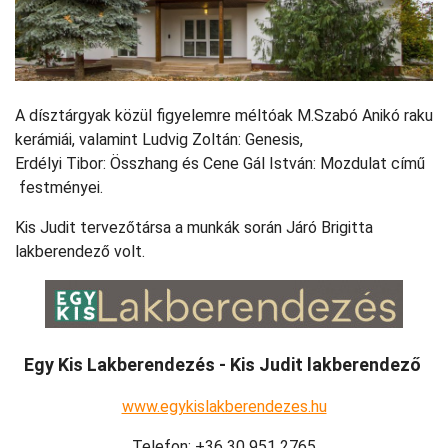
A dísztárgyak közül figyelemre méltóak M.Szabó Anikó raku
kerámiái, valamint Ludvig Zoltán: Genesis,
Erdélyi Tibor: Összhang és Cene Gál István: Mozdulat című
festményei.
Kis Judit tervezőtársa a munkák során Járó Brigitta
lakberendező volt.
Egy Kis Lakberendezés - Kis Judit lakberendező
www.egykislakberendezes.hu
Telefon: +36 30 951 2765