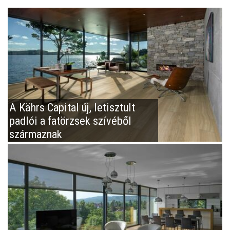
A Kährs Capital új, letisztult
padlói a fatörzsek szívéből
származnak