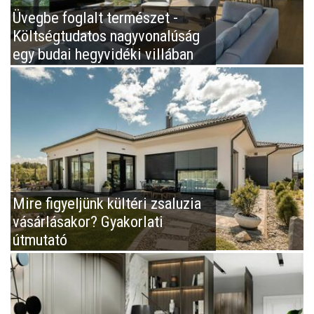
Üvegbe foglalt természet -
Költségtudatos nagyvonalúság
egy budai hegyvidéki villában
Mire figyeljünk kültéri zsaluzia
vásárlásakor? Gyakorlati
útmutató