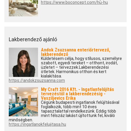
https://www.boconcept.com/hu-hu
Lakberendező ajánló
Andok Zsuzsanna enteriőrtervező,
lakberendező
Küldetésem célja, hogy stílusos, személyre
szabott, egyedi tereket – otthont, irodát,
üzletet – tervezzek.Lakberendezési
ötletek. Harmonikus otthon és kert
kialakítása.
https://andokzsuzsanna.com
My Craft 2016 Kft. - Ingatlanfelújítás
tervezéstől a lakberendezésig -
Vasziljevics Erika
Cégünk budapesti ingatlanok felújításával
foglalkozik, több mint 10 éves
tapasztalattal rendelkezünk. Eddig több
mint félszáz lakást újítottunk fel, kiváló
minőségben.
https://ingatlanokfelujitasa.hu