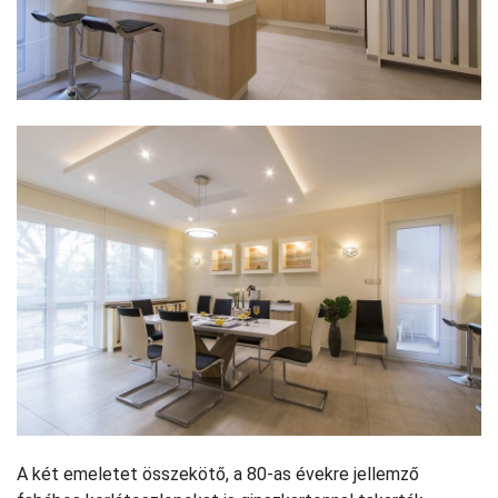
A két emeletet összekötő, a 80-as évekre jellemző