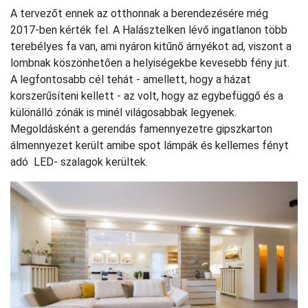
A tervezőt ennek az otthonnak a berendezésére még
2017-ben kérték fel. A Halásztelken lévő ingatlanon több
terebélyes fa van, ami nyáron kitűnő árnyékot ad, viszont a
lombnak köszönhetően a helyiségekbe kevesebb fény jut.
A legfontosabb cél tehát - amellett, hogy a házat
korszerűsíteni kellett - az volt, hogy az egybefüggő és a
különálló zónák is minél világosabbak legyenek.
Megoldásként a gerendás famennyezetre gipszkarton
álmennyezet került amibe spot lámpák és kellemes fényt
adó LED- szalagok kerültek.