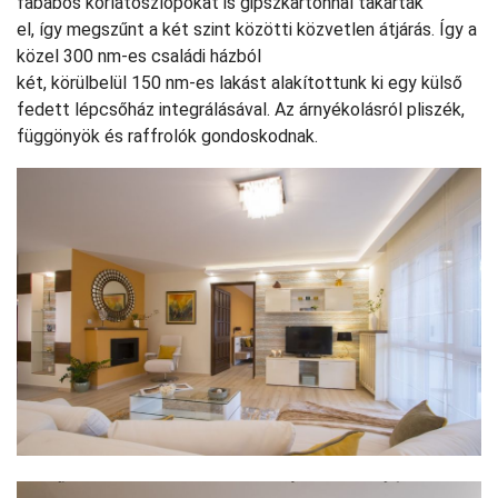
fabábos korlátoszlopokat is gipszkartonnal takarták
el, így megszűnt a két szint közötti közvetlen átjárás. Így a
közel 300 nm-es családi házból
két, körülbelül 150 nm-es lakást alakítottunk ki egy külső
fedett lépcsőház integrálásával. Az árnyékolásról pliszék,
függönyök és raffrolók gondoskodnak.