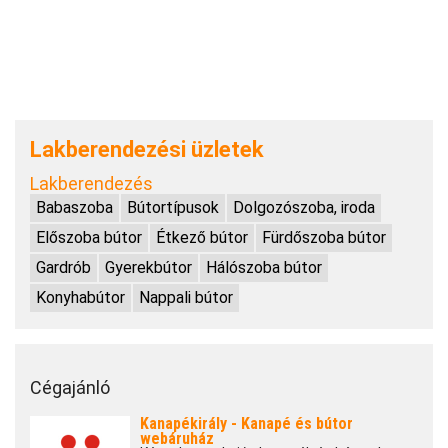
Lakberendezési üzletek
Lakberendezés
Babaszoba
Bútortípusok
Dolgozószoba, iroda
Előszoba bútor
Étkező bútor
Fürdőszoba bútor
Gardrób
Gyerekbútor
Hálószoba bútor
Konyhabútor
Nappali bútor
Cégajánló
Kanapékirály - Kanapé és bútor
webáruház