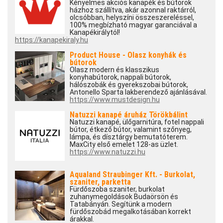
Kényelmes akciós kanapék és bútorok
házhoz szállítva, akár azonnal raktárról,
olcsóbban, helyszíni összeszereléssel,
100% megbízható magyar garanciával a
Kanapékirálytól!
https://kanapekiraly.hu
Product House - Olasz konyhák és
bútorok
Olasz modern és klasszikus
konyhabútorok, nappali bútorok,
hálószobák és gyerekszobai bútorok,
Antonello Sparta lakberendező ajánlásával.
https://www.mustdesign.hu
Natuzzi kanapé áruház Törökbálint
Natuzzi kanapé, ülőgarnitúra, fotel nappali
bútor, étkező bútor, valamint szőnyeg,
lámpa, és dísztárgy bemutatóterem.
MaxCity első emelet 128-as üzlet.
https://www.natuzzi.hu
Aqualand Straubinger Kft. - Burkolat,
szaniter, parketta
Fürdőszoba szaniter, burkolat
zuhanymegoldások Budaörsön és
Tatabányán. Segítünk a modern
fürdőszobád megalkotásában korrekt
árakkal.