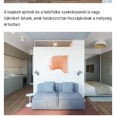
A bejárati ajtónál és a hálófülke szekrényeinél is nagy
tükröket látunk, amik határozottan hozzájárulnak a mélység
értezhez.