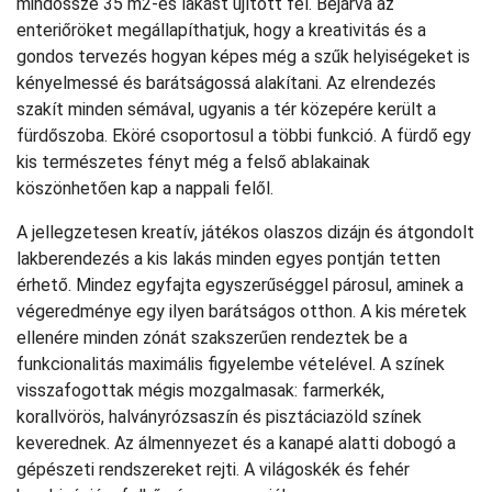
mindössze 35 m2-es lakást újított fel. Bejárva az
enteriőröket megállapíthatjuk, hogy a kreativitás és a
gondos tervezés hogyan képes még a szűk helyiségeket is
kényelmessé és barátságossá alakítani. Az elrendezés
szakít minden sémával, ugyanis a tér közepére került a
fürdőszoba. Eköré csoportosul a többi funkció. A fürdő egy
kis természetes fényt még a felső ablakainak
köszönhetően kap a nappali felől.
A jellegzetesen kreatív, játékos olaszos dizájn és átgondolt
lakberendezés a kis lakás minden egyes pontján tetten
érhető. Mindez egyfajta egyszerűséggel párosul, aminek a
végeredménye egy ilyen barátságos otthon. A kis méretek
ellenére minden zónát szakszerűen rendeztek be a
funkcionalitás maximális figyelembe vételével. A színek
visszafogottak mégis mozgalmasak: farmerkék,
korallvörös, halványrózsaszín és pisztáciazöld színek
keverednek. Az álmennyezet és a kanapé alatti dobogó a
gépészeti rendszereket rejti. A világoskék és fehér