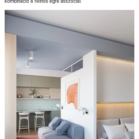
kombináció a felhős égre asszociál.