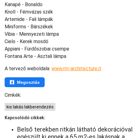
Kanapé - Bonaldo
Knoll - Fémvázas szék
Artemide - Fali lámpák
Miniforms - Bárszékek
Vibia - Mennyezeti lámpa
Cielo - Kerek mosdó
Appiani - Fürdőszobai csempe
Fontana Arte - Asztali lámpa
A tervező weboldala:
www.rm-architecture.it
Megosztás
Cimkék:
kis lakás lakberendezés
Kapcsolódó cikkek:
Belső terekben ritkán látható dekorációval
egészült ki ennek a 65 m2-es lakásnak a