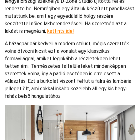
lengyelországi székhelyű D-Zone Stúdió újította fel és
rendezte be. Nemrégiben egy általuk készített panellakást
mutattunk be, amit egy egyedülálló hölgy részére
készítettel nőies lakberendezéssel. Ha szeretnéd azt a
lakást is megnézni,
kattints ide!
A házaspár bár kedveli a modern stílust, mégis szerették
volna ötvözni kicsit ezt a vonalat egy klasszikus
formavilággal, amiket leginkább a részletekben lehet
tetten érni. Természetes falfelületeket mindenképpen
szerettek volna, így a padló esetében is erre esett a
választás. Ezt a burkolat viszont felfut a falra és lambéria
jelleget ölt, ami sokkal inkább közelebb áll egy kis hegyi
faház belső hangulatához.