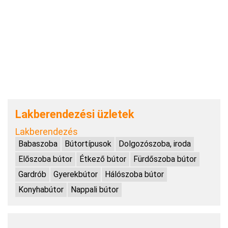
Lakberendezési üzletek
Lakberendezés
Babaszoba
Bútortípusok
Dolgozószoba, iroda
Előszoba bútor
Étkező bútor
Fürdőszoba bútor
Gardrób
Gyerekbútor
Hálószoba bútor
Konyhabútor
Nappali bútor