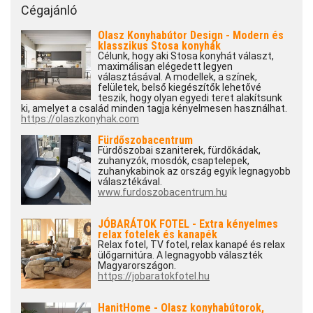
Cégajánló
Olasz Konyhabútor Design - Modern és
klasszikus Stosa konyhák
Célunk, hogy aki Stosa konyhát választ,
maximálisan elégedett legyen
választásával. A modellek, a színek,
felületek, belső kiegészítők lehetővé
teszik, hogy olyan egyedi teret alakítsunk
ki, amelyet a család minden tagja kényelmesen használhat.
https://olaszkonyhak.com
Fürdőszobacentrum
Fürdőszobai szaniterek, fürdőkádak,
zuhanyzók, mosdók, csaptelepek,
zuhanykabinok az ország egyik legnagyobb
választékával.
www.furdoszobacentrum.hu
JÓBARÁTOK FOTEL - Extra kényelmes
relax fotelek és kanapék
Relax fotel, TV fotel, relax kanapé és relax
ülőgarnitúra. A legnagyobb választék
Magyarországon.
https://jobaratokfotel.hu
HanitHome - Olasz konyhabútorok,