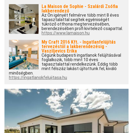
La Maison de Sophie - Szalárdi Zsófia
lakberendező
Az Ön igényét felmérve több mint 8 éves
tapasztalattal segítek egyéniségét
tükröző otthona megtervezésében,
berendezésében profi kivitelező csapattal.
https://www.lamaison.hu
My Craft 2016 Kft. - Ingatlanfelújítás
tervezéstől a lakberendezésig -
Vasziljevics Erika
Cégünk budapesti ingatlanok felújításával
foglalkozik, több mint 10 éves
tapasztalattal rendelkezünk. Eddig több
mint félszáz lakást újítottunk fel, kiváló
minőségben.
https://ingatlanokfelujitasa.hu