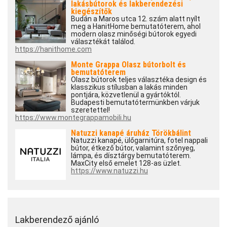
lakásbútorok és lakberendezési
kiegészítők
Budán a Maros utca 12. szám alatt nyílt
meg a HanitHome bemutatóterem, ahol
modern olasz minőségi bútorok egyedi
választékát találod.
https://hanithome.com
Monte Grappa Olasz bútorbolt és
bemutatóterem
Olasz bútorok teljes választéka design és
klasszikus stílusban a lakás minden
pontjára, közvetlenül a gyártóktól.
Budapesti bemutatótermünkben várjuk
szeretettel!
https://www.montegrappamobili.hu
Natuzzi kanapé áruház Törökbálint
Natuzzi kanapé, ülőgarnitúra, fotel nappali
bútor, étkező bútor, valamint szőnyeg,
lámpa, és dísztárgy bemutatóterem.
MaxCity első emelet 128-as üzlet.
https://www.natuzzi.hu
Lakberendező ajánló