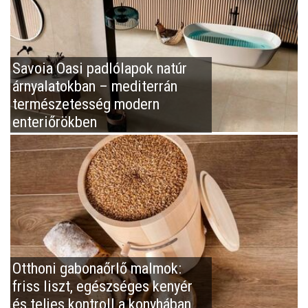
Savoia Oasi padlólapok natúr
árnyalatokban – mediterrán
természetesség modern
enteriőrökben
Otthoni gabonaőrlő malmok:
friss liszt, egészséges kenyér
és teljes kontroll a konyhában