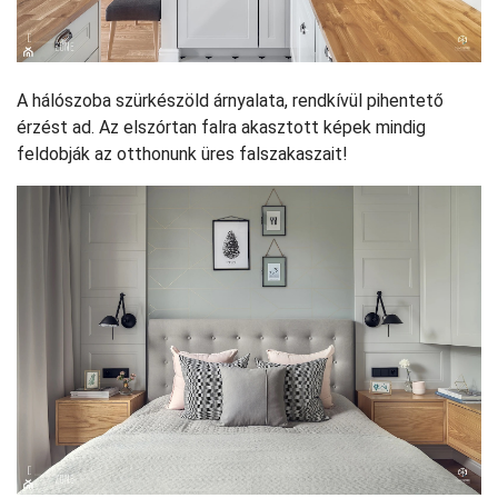
A hálószoba szürkészöld árnyalata, rendkívül pihentető
érzést ad. Az elszórtan falra akasztott képek mindig
feldobják az otthonunk üres falszakaszait!