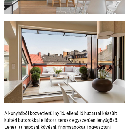
A konyhából közvetlenül nyíló, ellenálló huzattal készült
kültéri bútorokkal ellátott terasz egyszerűen lenyűgöző.
Lehet itt napozni, kávézni, finomságokat fogyasztani,