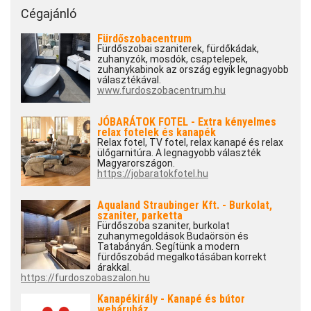
Cégajánló
Fürdőszobacentrum
Fürdőszobai szaniterek, fürdőkádak,
zuhanyzók, mosdók, csaptelepek,
zuhanykabinok az ország egyik legnagyobb
választékával.
www.furdoszobacentrum.hu
JÓBARÁTOK FOTEL - Extra kényelmes
relax fotelek és kanapék
Relax fotel, TV fotel, relax kanapé és relax
ülőgarnitúra. A legnagyobb választék
Magyarországon.
https://jobaratokfotel.hu
Aqualand Straubinger Kft. - Burkolat,
szaniter, parketta
Fürdőszoba szaniter, burkolat
zuhanymegoldások Budaörsön és
Tatabányán. Segítünk a modern
fürdőszobád megalkotásában korrekt
árakkal.
https://furdoszobaszalon.hu
Kanapékirály - Kanapé és bútor
webáruház