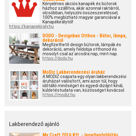
Kényelmes akciós kanapék és bútorok
házhoz szállítva, akár azonnal raktárról,
olcsóbban, helyszíni összeszereléssel,
100% megbízható magyar garanciával a
Kanapékirálytól!
https://kanapekiraly.hu
DODO - Designban Otthon - Bútor, lámpa,
dekoráció
Megfizethető design bútorok, lámpák és
dekoráció, amely feldobja otthonod és
mosolyt csal az arcodra nap, mint nap.
https://dodo.hu
MoDiz Lakberendezési áruház
A MODIZ csapata egy olyan lakberendezési
áruházat valósított, ami azon túl, hogy
időtálló minőséget és egyedi dizájnt kínál,
küldetéstudata van, közösséget kovácsol.
https://modiz.hu
Lakberendező ajánló
My Craft 2016 Kft. - Ingatlanfelújítás