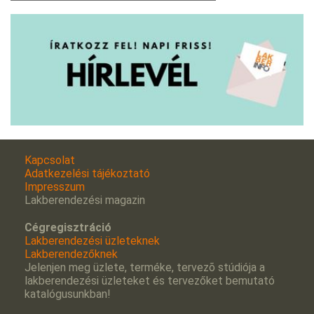
Kapcsolat
Adatkezelési tájékoztató
Impresszum
Lakberendezési magazin
Cégregisztráció
Lakberendezési üzleteknek
Lakberendezőknek
Jelenjen meg üzlete, terméke, tervezõ stúdiója a
lakberendezési üzleteket és tervezőket bemutató
katalógusunkban!