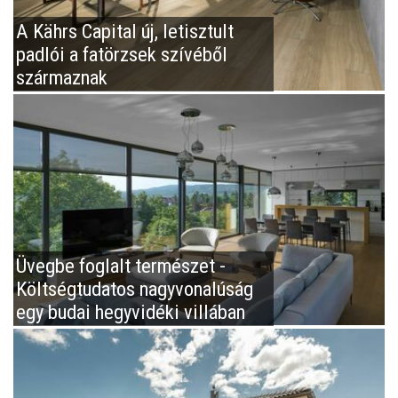
A Kährs Capital új, letisztult
padlói a fatörzsek szívéből
származnak
Üvegbe foglalt természet -
Költségtudatos nagyvonalúság
egy budai hegyvidéki villában