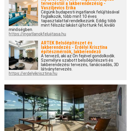
tervezéstől a lakberendezésig -
Vasziljevics Erika
Cégünk budapesti ingatlanok felújításával
foglalkozik, több mint 10 éves
tapasztalattal rendelkezünk. Eddig több
mint félszáz lakást újítottunk fel, kiváló
minőségben.
https://ingatlanokfelujitasa.hu
ARTEK Belsőépítészet és
lakberendezés - Erdélyi Krisztina
építészmérnök, lakberendező
A tervező, aki az Ön fejével gondolkodik.
Személyre szabott belsőépítészeti és
lakberendezési tervezés, tanácsadás, 3D
látványtervezés.
https://erdelyikrisztina.hu