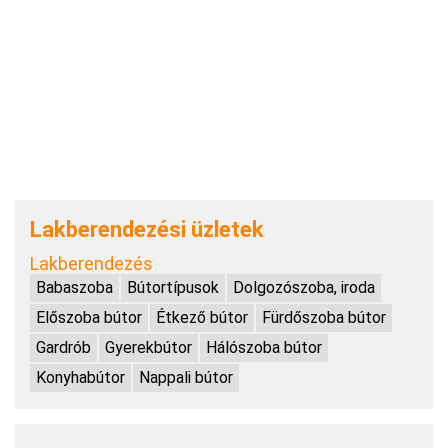
Lakberendezési üzletek
Lakberendezés
Babaszoba
Bútortípusok
Dolgozószoba, iroda
Előszoba bútor
Étkező bútor
Fürdőszoba bútor
Gardrób
Gyerekbútor
Hálószoba bútor
Konyhabútor
Nappali bútor