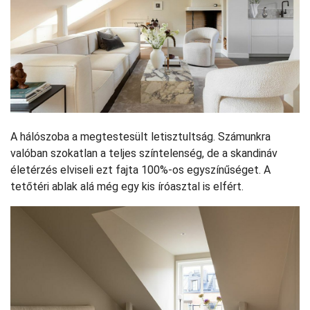
A hálószoba a megtestesült letisztultság. Számunkra
valóban szokatlan a teljes színtelenség, de a skandináv
életérzés elviseli ezt fajta 100%-os egyszínűséget. A
tetőtéri ablak alá még egy kis íróasztal is elfért.