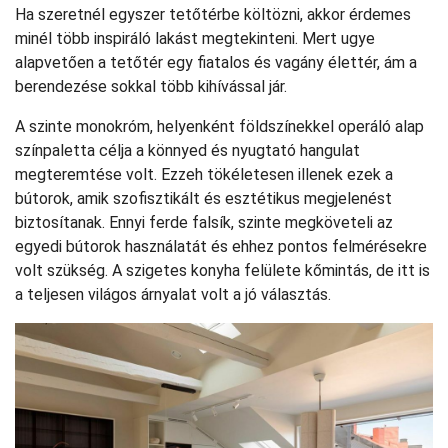
Ha szeretnél egyszer tetőtérbe költözni, akkor érdemes
minél több inspiráló lakást megtekinteni. Mert ugye
alapvetően a tetőtér egy fiatalos és vagány élettér, ám a
berendezése sokkal több kihívással jár.
A szinte monokróm, helyenként földszínekkel operáló alap
színpaletta célja a könnyed és nyugtató hangulat
megteremtése volt. Ezzeh tökéletesen illenek ezek a
bútorok, amik szofisztikált és esztétikus megjelenést
biztosítanak. Ennyi ferde falsík, szinte megköveteli az
egyedi bútorok használatát és ehhez pontos felmérésekre
volt szükség. A szigetes konyha felülete kőmintás, de itt is
a teljesen világos árnyalat volt a jó választás.