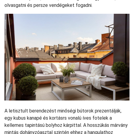
olvasgatni és persze vendégeket fogadni.
A letisztult berendezést minőségi bútorok prezentálják,
egy kubus kanapé és kortásrs vonalú íves fotelek a
kellemes tapintású bolyhoz kárpittal. A hosszúkás márvány
mintás dohányzóasztal szintén ehhez a hangulathoz