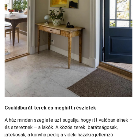
Családbarát terek és meghitt részletek
A ház minden szeglete azt sugallja, hogy itt valóban élnek –
és szeretnek – a lakók. A közös terek barátságosak,
játékosak, a konyha pedig a vidéki házakra jellemző