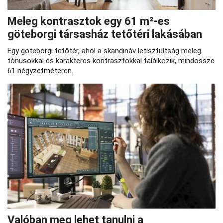
Meleg kontrasztok egy 61 m²-es
göteborgi társasház tetőtéri lakásában
Egy göteborgi tetőtér, ahol a skandináv letisztultság meleg
tónusokkal és karakteres kontrasztokkal találkozik, mindössze
61 négyzetméteren.
Valóban meg lehet tanulni a