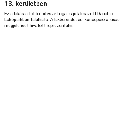
13. kerületben
Ez a lakás a több építészet díjjal is jutalmazott Danubio
Lakóparkban található. A lakberendezési koncepció a luxus
megjelenést hivatott reprezentálni.