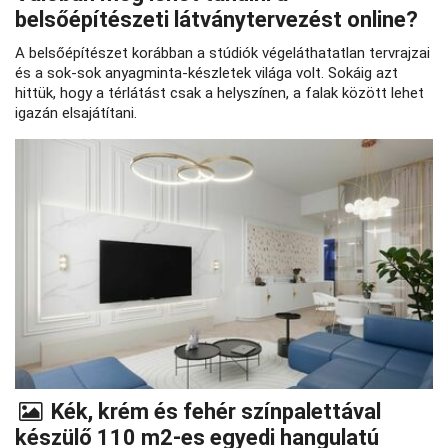
belsőépítészeti látványtervezést online?
A belsőépítészet korábban a stúdiók végeláthatatlan tervrajzai
és a sok-sok anyagminta-készletek világa volt. Sokáig azt
hittük, hogy a térlátást csak a helyszínen, a falak között lehet
igazán elsajátítani.
Kék, krém és fehér színpalettával
készülő 110 m2-es egyedi hangulatú