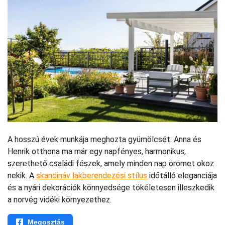
A hosszú évek munkája meghozta gyümölcsét: Anna és
Henrik otthona ma már egy napfényes, harmonikus,
szerethető családi fészek, amely minden nap örömet okoz
nekik. A
skandináv lakberendezési stílus
időtálló eleganciája
és a nyári dekorációk könnyedsége tökéletesen illeszkedik
a norvég vidéki környezethez.
Megosztás