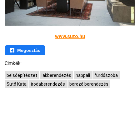
www.suto.hu
Megosztás
Cimkék:
belsőépítészet
lakberendezés
nappali
fürdőszoba
Sütő Kata
irodaberendezés
borozó berendezés