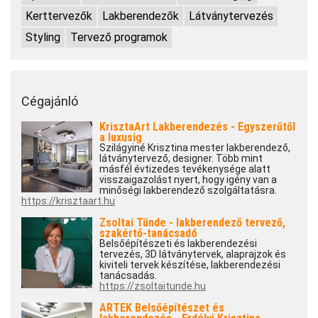
Kerttervezők
Lakberendezők
Látványtervezés
Styling
Tervező programok
Cégajánló
KrisztaArt Lakberendezés - Egyszerűtől
a luxusig
Szilágyiné Krisztina mester lakberendező,
látványtervező, designer. Több mint
másfél évtizedes tevékenysége alatt
visszaigazolást nyert, hogy igény van a
minőségi lakberendező szolgáltatásra.
https://krisztaart.hu
Zsoltai Tünde - lakberendező tervező,
szakértő-tanácsadó
Belsőépítészeti és lakberendezési
tervezés, 3D látványtervek, alaprajzok és
kiviteli tervek készítése, lakberendezési
tanácsadás.
https://zsoltaitunde.hu
ARTEK Belsőépítészet és