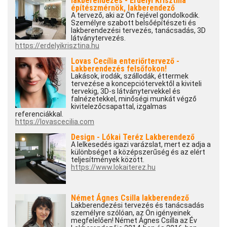
lakberendezés - Erdélyi Krisztina
építészmérnök, lakberendező
A tervező, aki az Ön fejével gondolkodik.
Személyre szabott belsőépítészeti és
lakberendezési tervezés, tanácsadás, 3D
látványtervezés.
https://erdelyikrisztina.hu
Lovas Cecília enteriőrtervező -
Lakberendezés felsőfokon!
Lakások, irodák, szállodák, éttermek
tervezése a koncepciótervektől a kiviteli
tervekig, 3D-s látványtervekkel és
falnézetekkel, minőségi munkát végző
kivitelezőcsapattal, izgalmas
referenciákkal.
https://lovascecilia.com
Design - Lókai Teréz Lakberendező
A lelkesedés igazi varázslat, mert ez adja a
különbséget a középszerűség és az elért
teljesítmények között.
https://www.lokaiterez.hu
Német Ágnes Csilla lakberendező
Lakberendezési tervezés és tanácsadás
személyre szólóan, az Ön igényeinek
megfelelően! Német Ágnes Csilla az Év