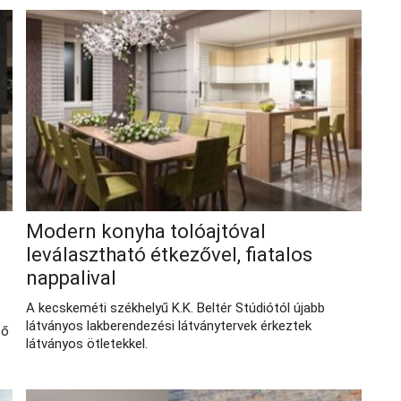
Modern konyha tolóajtóval
leválasztható étkezővel, fiatalos
nappalival
A kecskeméti székhelyű K.K. Beltér Stúdiótól újabb
látványos lakberendezési látványtervek érkeztek
ző
látványos ötletekkel.