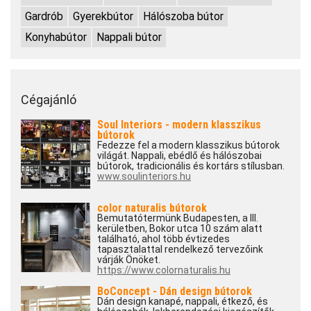
Gardrób
Gyerekbútor
Hálószoba bútor
Konyhabútor
Nappali bútor
Cégajánló
Soul Interiors - modern klasszikus
bútorok
Fedezze fel a modern klasszikus bútorok
világát. Nappali, ebédlő és hálószobai
bútorok, tradicionális és kortárs stílusban.
www.soulinteriors.hu
color naturalis bútorok
Bemutatótermünk Budapesten, a III.
kerületben, Bokor utca 10 szám alatt
található, ahol több évtizedes
tapasztalattal rendelkező tervezőink
várják Önöket.
https://www.colornaturalis.hu
BoConcept - Dán design bútorok
Dán design kanapé, nappali, étkező, és