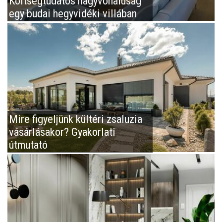
Költségtudatos nagyvonalúság
egy budai hegyvidéki villában
Mire figyeljünk kültéri zsaluzia
vásárlásakor? Gyakorlati
útmutató