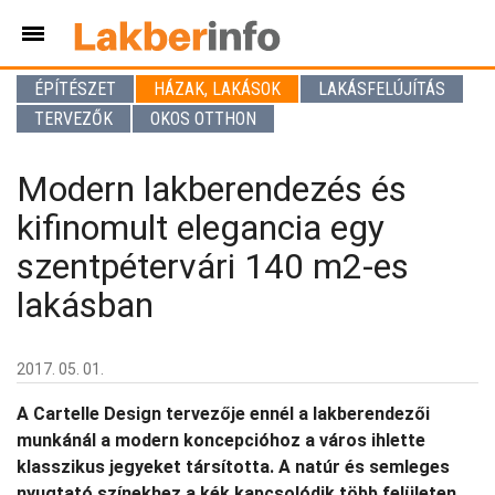
ÉPÍTÉSZET
HÁZAK, LAKÁSOK
LAKÁSFELÚJÍTÁS
TERVEZŐK
OKOS OTTHON
Modern lakberendezés és
kifinomult elegancia egy
szentpétervári 140 m2-es
lakásban
2017. 05. 01.
A Cartelle Design tervezője ennél a lakberendezői
munkánál a modern koncepcióhoz a város ihlette
klasszikus jegyeket társította. A natúr és semleges
nyugtató színekhez a kék kapcsolódik több felületen.