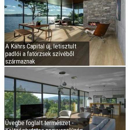
A Kährs Capital új, letisztult
padlói a fatörzsek szívéből
származnak
Üvegbe foglalt természet -