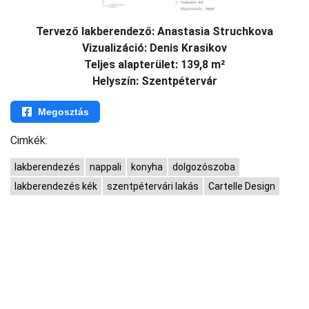
Tervező lakberendező: Anastasia Struchkova
Vizualizáció: Denis Krasikov
Teljes alapterület: 139,8 m²
Helyszín: Szentpétervár
Megosztás
Cimkék:
lakberendezés
nappali
konyha
dolgozószoba
lakberendezés kék
szentpétervári lakás
Cartelle Design