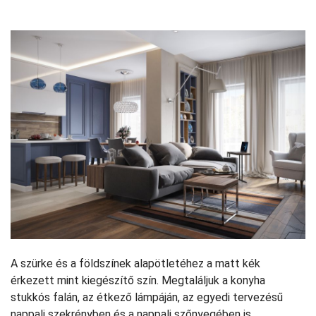
A szürke és a földszínek alapötletéhez a matt kék
érkezett mint kiegészítő szín. Megtaláljuk a konyha
stukkós falán, az étkező lámpáján, az egyedi tervezésű
nappali szekrényben és a nappali szőnyegében is.