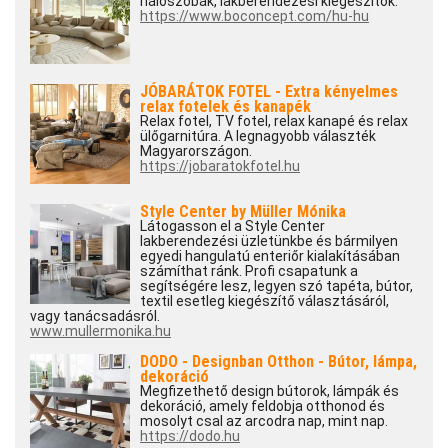
hálószobák, lakberendezési kiegészítők.
https://www.boconcept.com/hu-hu
JÓBARÁTOK FOTEL - Extra kényelmes
relax fotelek és kanapék
Relax fotel, TV fotel, relax kanapé és relax
ülőgarnitúra. A legnagyobb választék
Magyarországon.
https://jobaratokfotel.hu
Style Center by Müller Mónika
Látogasson el a Style Center
lakberendezési üzletünkbe és bármilyen
egyedi hangulatú enteriőr kialakításában
számíthat ránk. Profi csapatunk a
segítségére lesz, legyen szó tapéta, bútor,
textil esetleg kiegészítő választásáról,
vagy tanácsadásról.
www.mullermonika.hu
DODO - Designban Otthon - Bútor, lámpa,
dekoráció
Megfizethető design bútorok, lámpák és
dekoráció, amely feldobja otthonod és
mosolyt csal az arcodra nap, mint nap.
https://dodo.hu