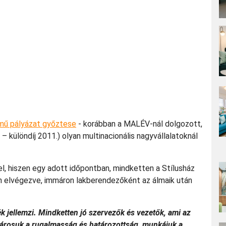
mű pályázat győztese
- korábban a MALÉV-nál dolgozott,
különdíj 2011.) olyan multinacionális nagyvállalatoknál
el, hiszen egy adott időpontban, mindketten a Stílusház
en elvégezve, immáron lakberendezőként az álmaik után
zék jellemzi. Mindketten jó szervezők és vezetők, ami az
 Párosuk a rugalmasság és határozottság, munkájuk a