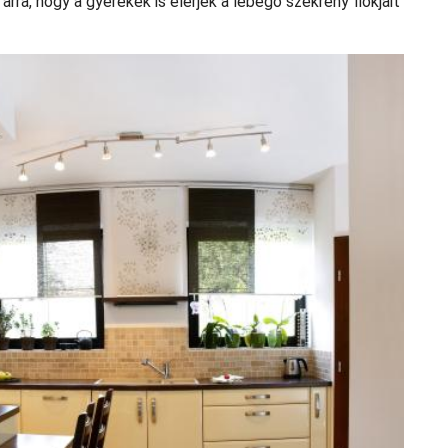
arra, hogy a gyerekek is elérjék a lebegő szekrény fiókjait