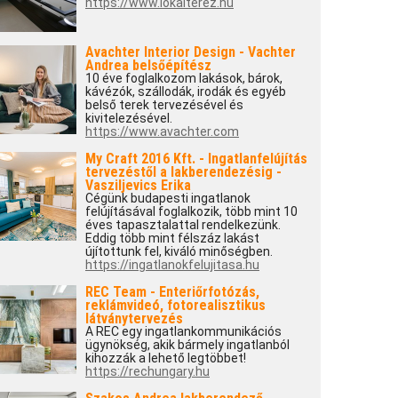
https://www.lokaiterez.hu
Avachter Interior Design - Vachter
Andrea belsőépítész
10 éve foglalkozom lakások, bárok,
kávézók, szállodák, irodák és egyéb
belső terek tervezésével és
kivitelezésével.
https://www.avachter.com
My Craft 2016 Kft. - Ingatlanfelújítás
tervezéstől a lakberendezésig -
Vasziljevics Erika
Cégünk budapesti ingatlanok
felújításával foglalkozik, több mint 10
éves tapasztalattal rendelkezünk.
Eddig több mint félszáz lakást
újítottunk fel, kiváló minőségben.
https://ingatlanokfelujitasa.hu
REC Team - Enteriőrfotózás,
reklámvideó, fotorealisztikus
látványtervezés
A REC egy ingatlankommunikációs
ügynökség, akik bármely ingatlanból
kihozzák a lehető legtöbbet!
https://rechungary.hu