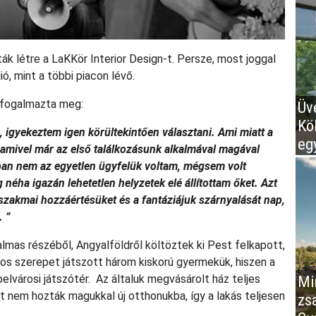
ák létre a LaKKör Interior Design-t. Persze, most joggal
ó, mint a többi piacon lévő.
k fogalmazta meg:
Üv
Kö
 igyekeztem igen körültekintően választani. Ami miatt a
eg
 amivel már az első találkozásunk alkalmával magával
an nem az egyetlen ügyfelük voltam, mégsem volt
néha igazán lehetetlen helyzetek elé állítottam őket. Azt
 szakmai hozzáértésüket és a fantáziájuk szárnyalását nap,
 ”
almas részéből, Angyalföldről költöztek ki Pest felkapott,
s szerepet játszott három kiskorú gyermekük, hiszen a
elvárosi játszótér. Az általuk megvásárolt ház teljes
Mir
zét nem hozták magukkal új otthonukba, így a lakás teljesen
zs