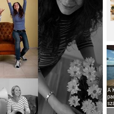
A K
pa
sz