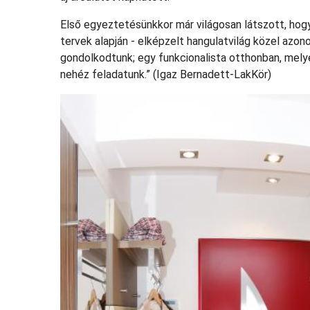
Első egyeztetésünkkor már világosan látszott, hogy
tervek alapján - elképzelt hangulatvilág közel azon
gondolkodtunk; egy funkcionalista otthonban, melye
nehéz feladatunk.” (Igaz Bernadett-LakKör)