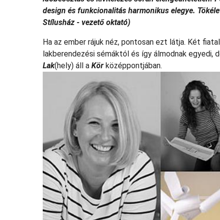
design és funkcionalitás harmonikus elegye.
Tökéle
Stílusház - vezető oktató)
Ha az ember rájuk néz, pontosan ezt látja. Két fiat
lakberendezési sémáktól és így álmodnak egyedi, d
Lak
(hely) áll a
Kör
középpontjában.