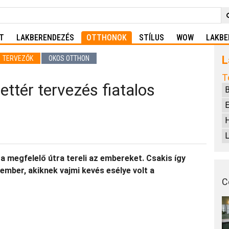
T
LAKBERENDEZÉS
OTTHONOK
STÍLUS
WOW
LAKBE
L
TERVEZŐK
OKOS OTTHON
T
ettér tervezés fiatalos
B
E
L
 a megfelelő útra tereli az embereket. Csakis így
ember, akiknek vajmi kevés esélye volt a
C