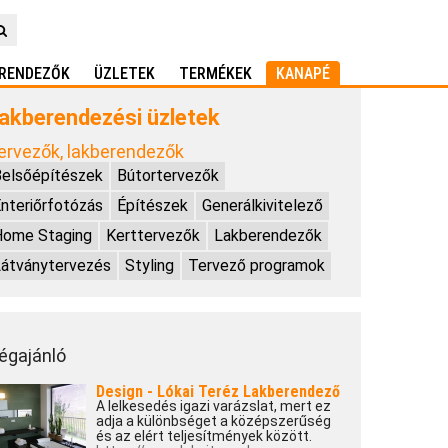
RENDEZŐK
ÜZLETEK
TERMÉKEK
KANAPÉ
akberendezési üzletek
ervezők, lakberendezők
elsőépítészek
Bútortervezők
nteriőrfotózás
Építészek
Generálkivitelező
Home Staging
Kerttervezők
Lakberendezők
átványtervezés
Styling
Tervező programok
égajánló
Design - Lókai Teréz Lakberendező
A lelkesedés igazi varázslat, mert ez
adja a különbséget a középszerűség
és az elért teljesítmények között.