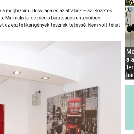
Gy
 a megbízóim ízlésvilága és az általunk – az előzetes
os. Minimalista, de mégis barátságos enteriőrben
t az esztétikai igények tesznek teljessé. Nem volt tehát
Mo
al
te
ha