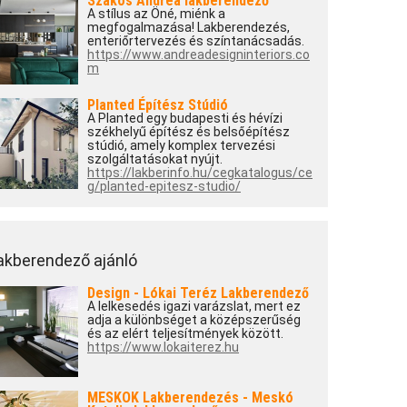
Szakos Andrea lakberendező
A stílus az Öné, miénk a
megfogalmazása! Lakberendezés,
enteriőrtervezés és színtanácsadás.
https://www.andreadesigninteriors.co
m
Planted Építész Stúdió
A Planted egy budapesti és hévízi
székhelyű építész és belsőépítész
stúdió, amely komplex tervezési
szolgáltatásokat nyújt.
https://lakberinfo.hu/cegkatalogus/ce
g/planted-epitesz-studio/
akberendező ajánló
Design - Lókai Teréz Lakberendező
A lelkesedés igazi varázslat, mert ez
adja a különbséget a középszerűség
és az elért teljesítmények között.
https://www.lokaiterez.hu
MESKOK Lakberendezés - Meskó