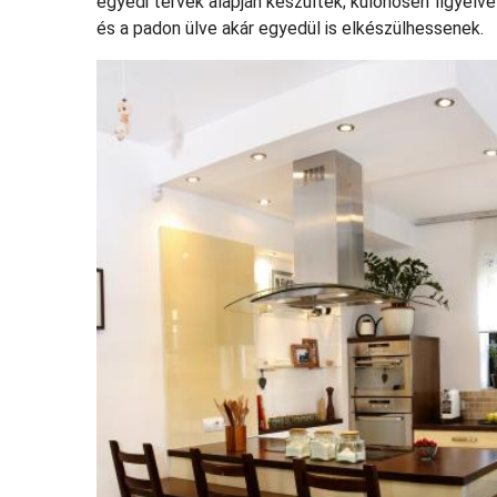
egyedi tervek alapján készültek; különösen figyelve 
és a padon ülve akár egyedül is elkészülhessenek.