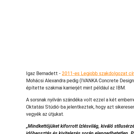
Igaz Bernadett -
2011-es Legjobb szakdolgozat cí
Mohácsi Alexandra pedig (IVANKA Concrete Design – 
építette szakmai karrierjét mint például az IBM.
A sorsnak nyilván szándéka volt ezzel a két emberr
Oktatási Stúdió-ba jelentkeztek, hogy azt sikeres
vegyék az útjukat.
„Mindkettőjüket kiforrott ízlésvilág, kiváló stílusér
időbeosztás és kivitelezés során elengedhetetlen.