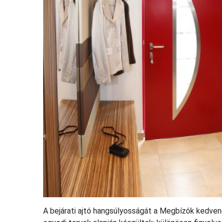
A bejárati ajtó hangsúlyosságát a Megbízók kedve