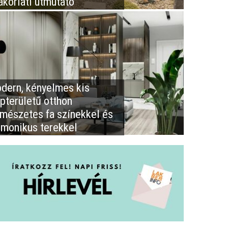
akorlati útmutató
dern, kényelmes kis
apterületű otthon
rmészetes fa színekkel és
rmonikus terekkel