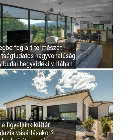
egbe foglalt természet -
ltségtudatos nagyvonalúság
y budai hegyvidéki villában
e figyeljünk kültéri
aluzia vásárlásakor?