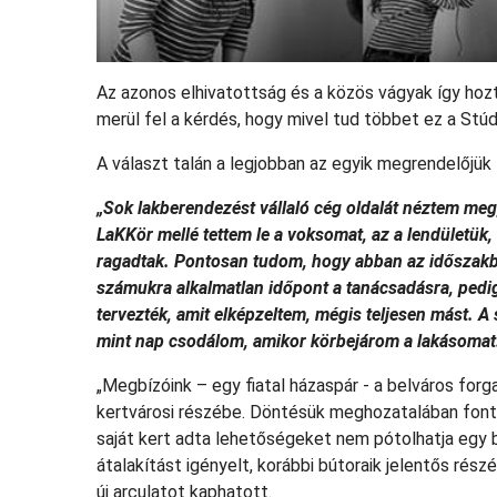
Az azonos elhivatottság és a közös vágyak így hozt
merül fel a kérdés, hogy mivel tud többet ez a Stúdi
A választ talán a legjobban az egyik megrendelőjü
„Sok lakberendezést vállaló cég oldalát néztem meg,
LaKKör mellé tettem le a voksomat, az a lendületük,
ragadtak. Pontosan tudom, hogy abban az időszakb
számukra alkalmatlan időpont a tanácsadásra, pedig 
tervezték, amit elképzeltem, mégis teljesen mást. A
mint nap csodálom, amikor körbejárom a lakásomat.
„Megbízóink – egy fiatal házaspár - a belváros forg
kertvárosi részébe. Döntésük meghozatalában fonto
saját kert adta lehetőségeket nem pótolhatja egy b
átalakítást igényelt, korábbi bútoraik jelentős rés
új arculatot kaphatott.