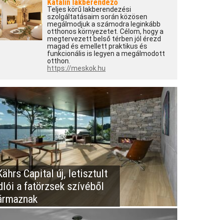
Katalin lakberendező
Teljes körű lakberendezési
szolgáltatásaim során közösen
megálmodjuk a számodra leginkább
otthonos környezetet. Célom, hogy a
megtervezett belső térben jól érezd
magad és emellett praktikus és
funkcionális is legyen a megálmodott
otthon.
https://meskok.hu
ährs Capital új, letisztult
dlói a fatörzsek szívéből
ármaznak