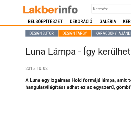
BELSŐÉPÍTÉSZET
DEKORÁCIÓ
GALÉRIA
KER
DESIGN BÚTOR
DESIGN TÁRGY
KARÁCSONYI AJÁND
Luna Lámpa - Így kerülhet
2015. 10. 02.
A Luna egy izgalmas Hold formájú lámpa, amit t
hangulatvilágítást adhat ez az egyszerű, gömbf