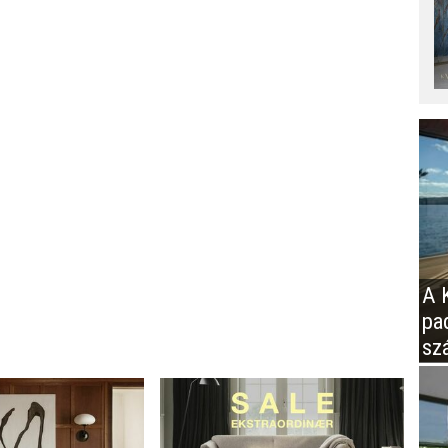
A K
pa
sz