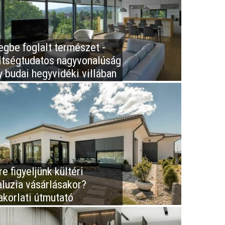
egbe foglalt természet -
ltségtudatos nagyvonalúság
y budai hegyvidéki villában
e figyeljünk kültéri
aluzia vásárlásakor?
akorlati útmutató