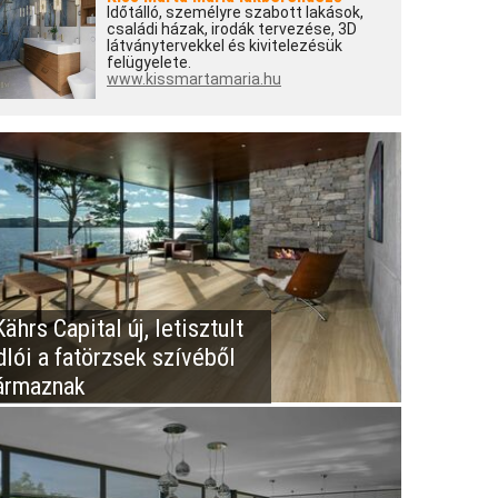
Időtálló, személyre szabott lakások,
családi házak, irodák tervezése, 3D
látványtervekkel és kivitelezésük
felügyelete.
www.kissmartamaria.hu
ährs Capital új, letisztult
dlói a fatörzsek szívéből
ármaznak