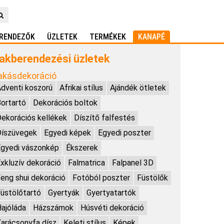
RENDEZŐK
ÜZLETEK
TERMÉKEK
KANAPÉ
akberendezési üzletek
akásdekoráció
dventi koszorú
Afrikai stílus
Ajándék ötletek
ortartó
Dekorációs boltok
ekorációs kellékek
Díszítő falfestés
Díszüvegek
Egyedi képek
Egyedi poszter
gyedi vászonkép
Ékszerek
xkluzív dekoráció
Falmatrica
Falpanel 3D
eng shui dekoráció
Fotóból poszter
Füstölők
üstölőtartó
Gyertyák
Gyertyatartók
ajóláda
Házszámok
Húsvéti dekoráció
arácsonyfa dísz
Keleti stílus
Képek