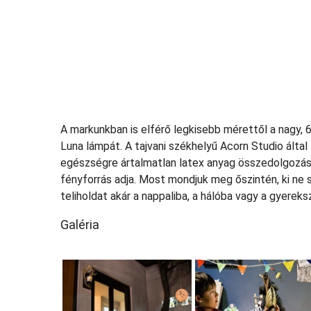
A markunkban is elférő legkisebb mérettől a nagy,
Luna lámpát. A tajvani székhelyű Acorn Studio álta
egészségre ártalmatlan latex anyag összedolgozásá
fényforrás adja. Most mondjuk meg őszintén, ki ne 
teliholdat akár a nappaliba, a hálóba vagy a gyerek
Galéria