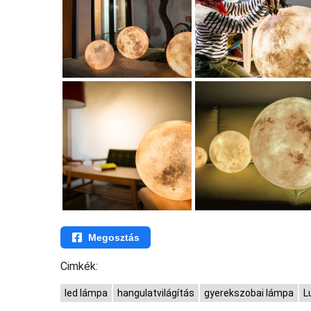
Megosztás
Cimkék:
led lámpa
hangulatvilágítás
gyerekszobai lámpa
L