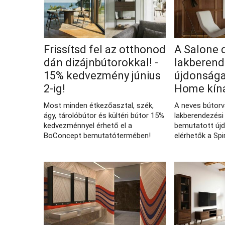
Frissítsd fel az otthonod
A Salone 
dán dizájnbútorokkal! -
lakberend
15% kedvezmény június
újdonságai
2-ig!
Home kín
Most minden étkezőasztal, szék,
A neves bútor
ágy, tárolóbútor és kültéri bútor 15%
lakberendezési 
kedvezménnyel érhető el a
bemutatott új
BoConcept bemutatótermében!
elérhetők a Spi