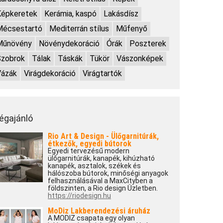
Képkeretek
Kerámia, kaspó
Lakásdísz
Mécsestartó
Mediterrán stílus
Műfenyő
Műnövény
Növénydekoráció
Órák
Poszterek
Szobrok
Tálak
Táskák
Tükör
Vászonképek
Vázák
Virágdekoráció
Virágtartók
égajánló
Rio Art & Design - Ülőgarnitúrák,
étkezők, egyedi bútorok
Egyedi tervezésű modern
ülőgarnitúrák, kanapék, kihúzható
kanapék, asztalok, székek és
hálószoba bútorok, minőségi anyagok
felhasználásával a MaxCityben a
földszinten, a Rio design Üzletben.
https://riodesign.hu
MoDiz Lakberendezési áruház
A MODIZ csapata egy olyan