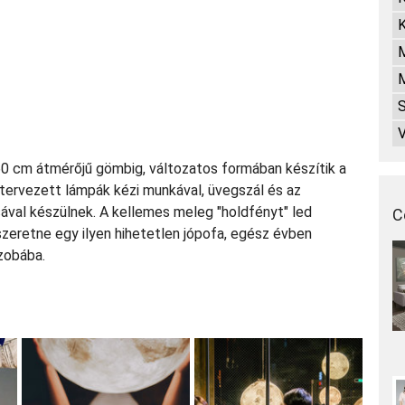
 60 cm átmérőjű gömbig, változatos formában készítik a
l tervezett lámpák kézi munkával, üvegszál és az
val készülnek. A kellemes meleg "holdfényt" led
C
szeretne egy ilyen hihetetlen jópofa, egész évben
szobába.