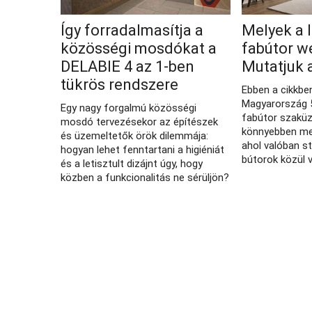
Így forradalmasítja a
Melyek a 
közösségi mosdókat a
fabútor w
DELABIE 4 az 1-ben
Mutatjuk 
tükrös rendszere
Ebben a cikkbe
Magyarország 5
Egy nagy forgalmú közösségi
fabútor szaküz
mosdó tervezésekor az építészek
könnyebben meg
és üzemeltetők örök dilemmája:
ahol valóban s
hogyan lehet fenntartani a higiéniát
bútorok közül 
és a letisztult dizájnt úgy, hogy
közben a funkcionalitás ne sérüljön?