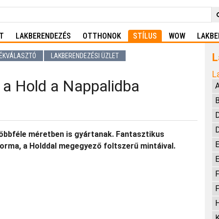
T
LAKBERENDEZÉS
OTTHONOK
STÍLUS
WOW
LAKBE
L
ÉKVÁLASZTÓ
LAKBERENDEZÉSI ÜZLET
L
 a Hold a Nappalidba
A
B
D
öbbféle méretben is gyártanak. Fantasztikus
E
orma, a Holddal megegyező foltszerű mintáival.
E
F
F
H
K