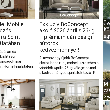
Üv
del Mobile
Exkluzív BoConcept
Kö
ezési
akció 2026 április 26‑ig
eg
 a Spirit
– prémium dán design
álatában
bútorok
kedvezménnyel!
vásáron és
kiállításon
A tavasz egy újabb BoConcept
donságok már
akciót hozott el, aminek keretében a
rit Home kínálatában.
vásárlók Április 26-ig válogathatnak
a kedvezményes ajánlatok között!
Mir
zs
Gy