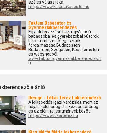
széles választéka.
https://www.klasszikusbutor.hu
Faktum Bababútor és
Gyermeklakberendezés
Egyedi tervezésű hazai gyártású
babaszobai és gyerekszobai bútorok,
lakberendezési kiegészítők
forgalmazása Budapesten,
Budaörsön, Szegeden, Kecskeméten
és webshopból.
www.faktumgyermeklakberendezes.h
u
akberendező ajánló
Design - Lókai Teréz Lakberendező
A lelkesedés igazi varázslat, mert ez
adja a különbséget a középszerűség
és az elért teljesítmények között.
https://www.lokaiterez.hu
Kiss Márta Mária lakberendező