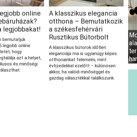
legjobb online
A klasszikus elegancia
ebáruházak?
otthona – Bemutatkozik
a legjobbakat!
a székesfehérvári
Mo
Rusztikus Bútorbolt
n bemutatjuk
al
 legjobb online
A klasszikus bútorok időtlen
te
letét, hogy
eleganciája ma is ugyanúgy képes
ha
találja azt a helyet,
otthonainkat felemelni, mint
tílusos és minőségi
évtizedekkel ezelőtt – különösen
választhat.
akkor, ha valódi minőséggel és
gazdag választékkal találkozunk.