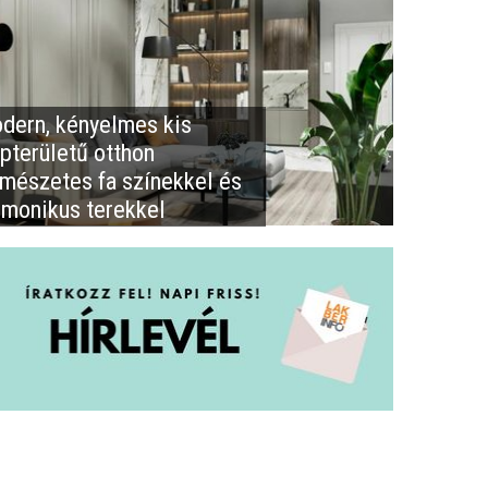
dern, kényelmes kis
apterületű otthon
rmészetes fa színekkel és
rmonikus terekkel