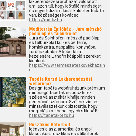
lakberendezési áruházat valósított,
ami azon túl, hogy időtálló minőséget
és egyedi dizájnt kínál, küldetéstudata
van, közösséget kovácsol.
https://modiz.hu
Mediterrán Építőház - Jura mészkő
padlólap és falburkolat
Jura és Solnhofeni mészkő padlólap
és falburkolat kül- és beltérre,
homlokzatra, nappaliba, konyhába,
fürdőszobába. A kőburkolat
kezelésére Lithofin kőápoló szereket
kínálunk.
https://www.termeszeteskovekhaza.h
u
Tapéta Korzó Lakberendezési
webáruház
Design tapéta webáruházunk prémium
minőségű tapéták és poszterek
széles választékát kínálja minden
generáció számára. Széles szín- és
mintaválasztékunk biztosítja, hogy
megtalálja otthona egyedi stílusát!
https://tapetakorzo.hu
Rusztikus Bútorbolt
Igényes olasz, amerikai és angol
klasszikus, rusztikus és stílbútorok