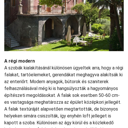
A régi modern
A szobák kialakításánál különösen ügyeltek arra, hogy a régi
falakat, tartóelemeket, gerendákat meghagyva alakítsák ki
az enteriőrt. Modern anyagok, bútorok és szaniterek
felhasználásával még ki is hangsúlyozták a hagyományos
építészeti megoldásokat. A falak sok esetben 50-60 cm-
es vastagsága meghatározza az épület középkori jellegét.
A falak textúráját alapvetően megtartották, de bizonyos
helyeken simára csiszolták, így enyhén loft jelleget is
kapott a szoba. Különösen az ágy körül és a közlekedő