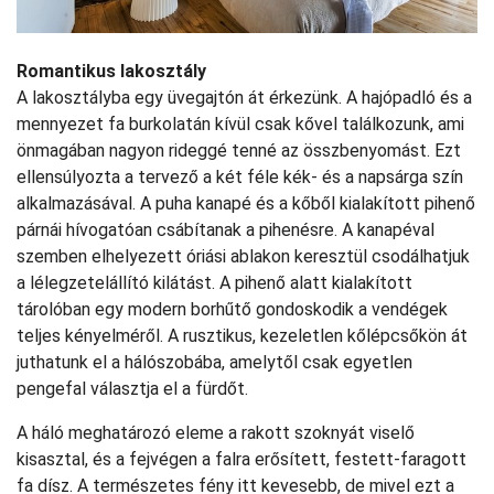
Romantikus lakosztály
A lakosztályba egy üvegajtón át érkezünk. A hajópadló és a
mennyezet fa burkolatán kívül csak kővel találkozunk, ami
önmagában nagyon rideggé tenné az összbenyomást. Ezt
ellensúlyozta a tervező a két féle kék- és a napsárga szín
alkalmazásával. A puha kanapé és a kőből kialakított pihenő
párnái hívogatóan csábítanak a pihenésre. A kanapéval
szemben elhelyezett óriási ablakon keresztül csodálhatjuk
a lélegzetelállító kilátást. A pihenő alatt kialakított
tárolóban egy modern borhűtő gondoskodik a vendégek
teljes kényelméről. A rusztikus, kezeletlen kőlépcsőkön át
juthatunk el a hálószobába, amelytől csak egyetlen
pengefal választja el a fürdőt.
A háló meghatározó eleme a rakott szoknyát viselő
kisasztal, és a fejvégen a falra erősített, festett-faragott
fa dísz. A természetes fény itt kevesebb, de mivel ezt a