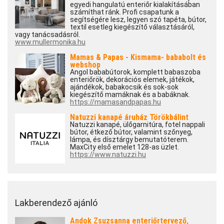
egyedi hangulatú enteriőr kialakításában
számíthat ránk. Profi csapatunk a
segítségére lesz, legyen szó tapéta, bútor,
textil esetleg kiegészítő választásáról,
vagy tanácsadásról.
www.mullermonika.hu
Mamas & Papas - Kismama- bababolt és
webshop
Angol bababútorok, komplett babaszoba
enteriőrök, dekorációs elemek, játékok,
ajándékok, babakocsik és sok-sok
kiegészítő mamáknak és a babáknak.
https://mamasandpapas.hu
Natuzzi kanapé áruház Törökbálint
Natuzzi kanapé, ülőgarnitúra, fotel nappali
bútor, étkező bútor, valamint szőnyeg,
lámpa, és dísztárgy bemutatóterem.
MaxCity első emelet 128-as üzlet.
https://www.natuzzi.hu
Lakberendező ajánló
Andok Zsuzsanna enteriőrtervező,