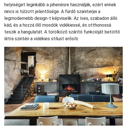
helyiséget leginkább a pihenésre használják, ezért ennek
nincs is túlzott jelentősége. A fürdő szaniterjei a
legmodernebb design-t képviselik. Az íves, szabadon álló
kád, és a hozzá illő mosdók vidékiessé, és otthonossá
teszik a hangulatát. A törölköző szárító funkcióját betöltő
létra szintén a vidékies stílust erősíti.