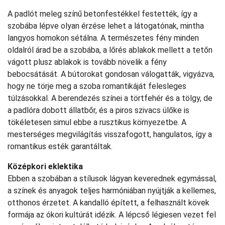
A padlót meleg színű betonfestékkel festették, így a
szobába lépve olyan érzése lehet a látogatónak, mintha
langyos homokon sétálna. A természetes fény minden
oldalról árad be a szobába, a lőrés ablakok mellett a tetőn
vágott plusz ablakok is tovább növelik a fény
bebocsátását. A bútorokat gondosan válogatták, vigyázva,
hogy ne törje meg a szoba romantikáját felesleges
túlzásokkal. A berendezés színei a törtfehér és a tölgy, de
a padlóra dobott állatbőr, és a piros szivacs ülőke is
tökéletesen simul ebbe a rusztikus környezetbe. A
mesterséges megvilágítás visszafogott, hangulatos, így a
romantikus esték garantáltak.
Középkori eklektika
Ebben a szobában a stílusok lágyan keverednek egymással,
a színek és anyagok teljes harmóniában nyújtják a kellemes,
otthonos érzetet. A kandalló épített, a felhasznált kövek
formája az ókori kultúrát idézik. A lépcső légiesen vezet fel