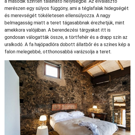
a második szinten található helyiségbe. Az elválasztó
merészen egy súlyos függöny, ami a téglafalak hidegségét
és merevségét tökéletesen ellensúlyozza. A nagy
belmagasság miatt a teret tágasabbnak érezhetjük, mint
amekkora valójában. A berendezési tárgyakat itt is
gondosan válogatták össze, a törtfehér és a drapp szín az
uralkodó. A fa hajópadlóra dobott állatbőr és a színes kép a
falon melegebbé, otthonosabbá varázsolja a teret.