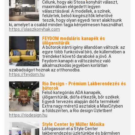
Célunk, hogy aki Stosa konyhát választ,
maximálisan elégedett legyen
választásával. A modellek, a színek,
felületek, belső kiegészítők lehetővé
teszik, hogy olyan egyedi teret alakítsunk
ki, amelyet a család minden tagja kényelmesen használhat.
https://olaszkonyhak.com
FEYDOM moduláris kanapék és
ülőgarnitúrák
A bútorok iránti igény állandóan változik: az
egyre több funkcióval bíró, de küllemében a
trendeket követő daraboké a jövő. A
Feydom kanapéi a változáshoz való
alkalmazkodás jegyében korlátlan
szabadságot hoznak az otthonodba.
https://feydom.hu
Rio Design - Prémium Lakberendezés és
bútorok
Felső kategóriás ADA kanapék,
ülőgarnitúrák, diófa étkezők, bőr székek.
Egyedi tervezés alapján diófa termékek!
Extra nagy méretű asztalok a MaxCityben
a földszinten, a Rio design Üzletben!
https://riodesign.hu
Style Center by Müller Mónika
Látogasson el a Style Center
lakberendezési üzletünkbe és bármilyen