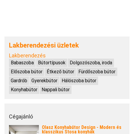
Lakberendezési üzletek
Lakberendezés
Babaszoba
Bútortípusok
Dolgozószoba, iroda
Előszoba bútor
Étkező bútor
Fürdőszoba bútor
Gardrób
Gyerekbútor
Hálószoba bútor
Konyhabútor
Nappali bútor
Cégajánló
Olasz Konyhabútor Design - Modern és
klasszikus Stosa konyhák