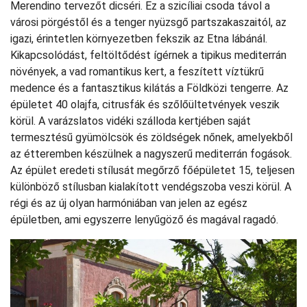
Merendino tervezőt dicséri. Ez a szicíliai csoda távol a
városi pörgéstől és a tenger nyüzsgő partszakaszaitól, az
igazi, érintetlen környezetben fekszik az Etna lábánál.
Kikapcsolódást, feltöltődést ígérnek a tipikus mediterrán
növények, a vad romantikus kert, a feszített víztükrű
medence és a fantasztikus kilátás a Földközi tengerre. Az
épületet 40 olajfa, citrusfák és szőlőültetvények veszik
körül. A varázslatos vidéki szálloda kertjében saját
termesztésű gyümölcsök és zöldségek nőnek, amelyekből
az étteremben készülnek a nagyszerű mediterrán fogások.
Az épület eredeti stílusát megőrző főépületet 15, teljesen
különböző stílusban kialakított vendégszoba veszi körül. A
régi és az új olyan harmóniában van jelen az egész
épületben, ami egyszerre lenyűgöző és magával ragadó.