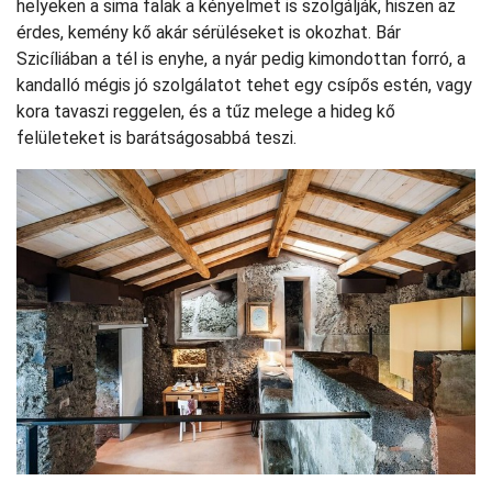
helyeken a sima falak a kényelmet is szolgálják, hiszen az
érdes, kemény kő akár sérüléseket is okozhat. Bár
Szicíliában a tél is enyhe, a nyár pedig kimondottan forró, a
kandalló mégis jó szolgálatot tehet egy csípős estén, vagy
kora tavaszi reggelen, és a tűz melege a hideg kő
felületeket is barátságosabbá teszi.