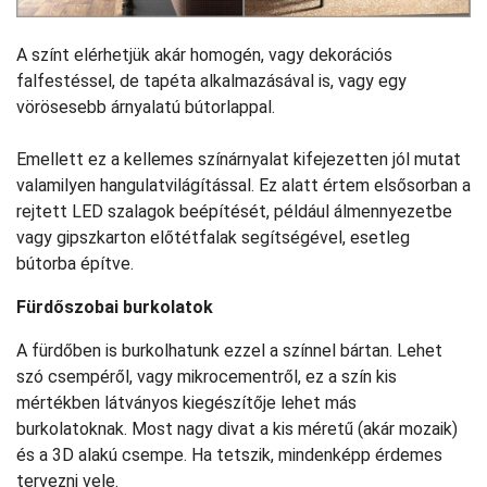
A színt elérhetjük akár homogén, vagy dekorációs
falfestéssel, de tapéta alkalmazásával is, vagy egy
vörösesebb árnyalatú bútorlappal.
Emellett ez a kellemes színárnyalat kifejezetten jól mutat
valamilyen hangulatvilágítással. Ez alatt értem elsősorban a
rejtett LED szalagok beépítését, például álmennyezetbe
vagy gipszkarton előtétfalak segítségével, esetleg
bútorba építve.
Fürdőszobai burkolatok
A fürdőben is burkolhatunk ezzel a színnel bártan. Lehet
szó csempéről, vagy mikrocementről, ez a szín kis
mértékben látványos kiegészítője lehet más
burkolatoknak. Most nagy divat a kis méretű (akár mozaik)
és a 3D alakú csempe. Ha tetszik, mindenképp érdemes
tervezni vele.