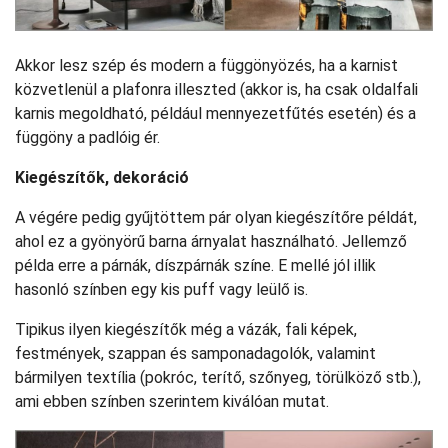
Akkor lesz szép és modern a függönyözés, ha a karnist
közvetlenül a plafonra illeszted (akkor is, ha csak oldalfali
karnis megoldható, például mennyezetfűtés esetén) és a
függöny a padlóig ér.
Kiegészítők, dekoráció
A végére pedig gyűjtöttem pár olyan kiegészítőre példát,
ahol ez a gyönyörű barna árnyalat használható. Jellemző
példa erre a párnák, díszpárnák színe. E mellé jól illik
hasonló színben egy kis puff vagy leülő is.
Tipikus ilyen kiegészítők még a vázák, fali képek,
festmények, szappan és samponadagolók, valamint
bármilyen textília (pokróc, terítő, szőnyeg, törülköző stb.),
ami ebben színben szerintem kiválóan mutat.