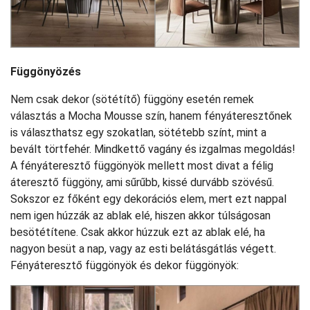
Függönyözés
Nem csak dekor (sötétítő) függöny esetén remek
választás a Mocha Mousse szín, hanem fényáteresztőnek
is választhatsz egy szokatlan, sötétebb színt, mint a
bevált törtfehér. Mindkettő vagány és izgalmas megoldás!
A fényáteresztő függönyök mellett most divat a félig
áteresztő függöny, ami sűrűbb, kissé durvább szövésű.
Sokszor ez főként egy dekorációs elem, mert ezt nappal
nem igen húzzák az ablak elé, hiszen akkor túlságosan
besötétítene. Csak akkor húzzuk ezt az ablak elé, ha
nagyon besüt a nap, vagy az esti belátásgátlás végett.
Fényáteresztő függönyök és dekor függönyök: