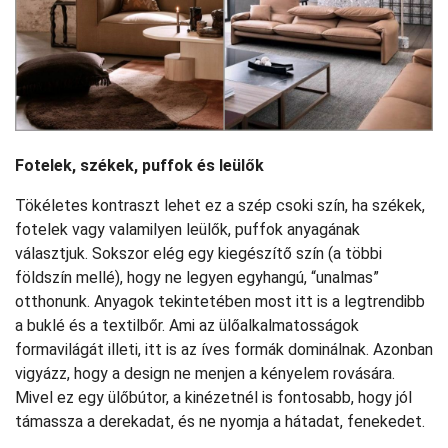
Fotelek, székek, puffok és leülők
Tökéletes kontraszt lehet ez a szép csoki szín, ha székek,
fotelek vagy valamilyen leülők, puffok anyagának
választjuk. Sokszor elég egy kiegészítő szín (a többi
földszín mellé), hogy ne legyen egyhangú, “unalmas”
otthonunk. Anyagok tekintetében most itt is a legtrendibb
a buklé és a textilbőr. Ami az ülőalkalmatosságok
formavilágát illeti, itt is az íves formák dominálnak. Azonban
vigyázz, hogy a design ne menjen a kényelem rovására.
Mivel ez egy ülőbútor, a kinézetnél is fontosabb, hogy jól
támassza a derekadat, és ne nyomja a hátadat, fenekedet.