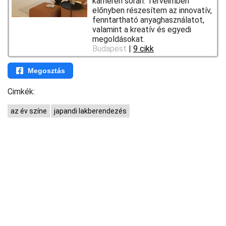
karrieren során. Terveimben
előnyben részesítem az innovatív,
fenntartható anyaghasználatot,
valamint a kreatív és egyedi
megoldásokat.
Budapest
|
9 cikk
Megosztás
Cimkék:
az év színe
japandi lakberendezés