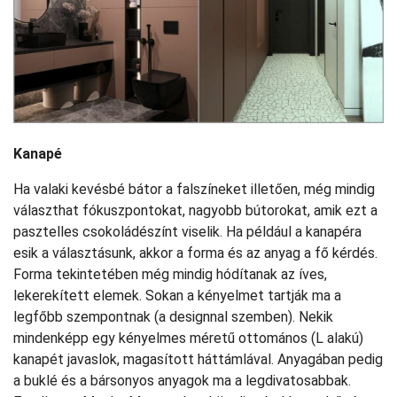
Kanapé
Ha valaki kevésbé bátor a falszíneket illetően, még mindig
választhat fókuszpontokat, nagyobb bútorokat, amik ezt a
pasztelles csokoládészínt viselik. Ha például a kanapéra
esik a választásunk, akkor a forma és az anyag a fő kérdés.
Forma tekintetében még mindig hódítanak az íves,
lekerekített elemek. Sokan a kényelmet tartják ma a
legfőbb szempontnak (a designnal szemben). Nekik
mindenképp egy kényelmes méretű ottomános (L alakú)
kanapét javaslok, magasított háttámlával. Anyagában pedig
a buklé és a bársonyos anyagok ma a legdivatosabbak.