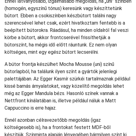
Ennél látványosabb, izgalmasabb megoldás, ha „uni” színben
(homogén, egyszínű tónus) keresünk vagy készíttetünk
bútort. Ebben a csokiszínben készbútort találni nagy
szerencsével lehet csak, ezért hivatkoztam fentebb is a
beépített bútorokra. Ráadásul, ha minden oldalról fal veszi
körbe a bútort, akkor frontcserével frissíthetjük a
bútorszínt, ha mégis idő előtt ráuntunk. Ez nem olyan
költséges, mint egy egész bútort lecserélni.
A bútor frontja készülhet Mocha Mousse (uni) színű
bútorlapból, ha találunk ilyen színt a gyártók jelenlegi
palettájában. Az Egger Kasmír szürkéi tartalmaznak például
kissé barnás árnyalatokat, vagy közelítő megoldás lehet
még az Egger Mandula bézs. Hasonló színek vannak a
Nettfront kínálatában is, illetve például náluk a Matt
Cappuccino is erre hajaz.
Ennél azonban célravezetőbb megoldás (igaz
költségesebb is), ha a frontokat festett MDF-ből
készítjük. Színminta alapján lényegében bármilyen színt ki