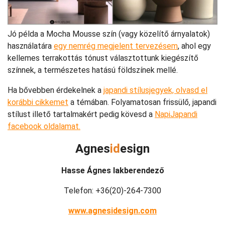
Jó példa a Mocha Mousse szín (vagy közelítő árnyalatok)
használatára
egy nemrég megjelent tervezésem
, ahol egy
kellemes terrakottás tónust választottunk kiegészítő
színnek, a természetes hatású földszínek mellé.
Ha bővebben érdekelnek a
japandi stílusjegyek, olvasd el
korábbi cikkemet
a témában. Folyamatosan frissülő, japandi
stílust illető tartalmakért pedig kövesd a
NapiJapandi
facebook oldalamat.
Agnes
id
esign
Hasse Ágnes lakberendező
Telefon: +36(20)-264-7300
www.agnesidesign.com