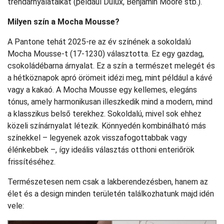
trendárnyalataikat (például Dulux, Benjamin Moore stb.).
Milyen szín a Mocha Mousse?
A Pantone tehát 2025-re az év színének a sokoldalú
Mocha Mousse-t (17-1230) választotta. Ez egy gazdag,
csokoládébarna árnyalat. Ez a szín a természet melegét és
a hétköznapok apró örömeit idézi meg, mint például a kávé
vagy a kakaó. A Mocha Mousse egy kellemes, elegáns
tónus, amely harmonikusan illeszkedik mind a modern, mind
a klasszikus belső terekhez. Sokoldalú, mivel sok ehhez
közeli színárnyalat létezik. Könnyedén kombinálható más
színekkel – legyenek azok visszafogottabbak vagy
élénkebbek –, így ideális választás otthoni enteriőrök
frissítéséhez.
Természetesen nem csak a lakberendezésben, hanem az
élet és a design minden területén találkozhatunk majd idén
vele: