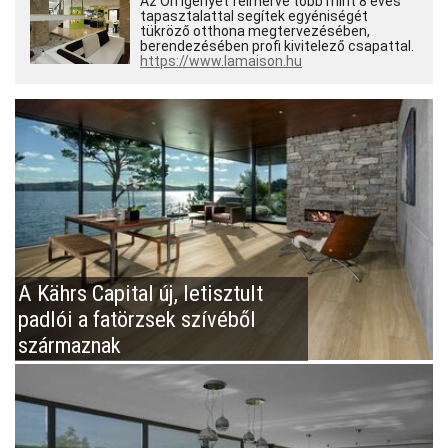
Az Ön igényét felmérve több mint 8 éves
tapasztalattal segítek egyéniségét
tükröző otthona megtervezésében,
berendezésében profi kivitelező csapattal.
https://www.lamaison.hu
A Kährs Capital új, letisztult
padlói a fatörzsek szívéből
származnak