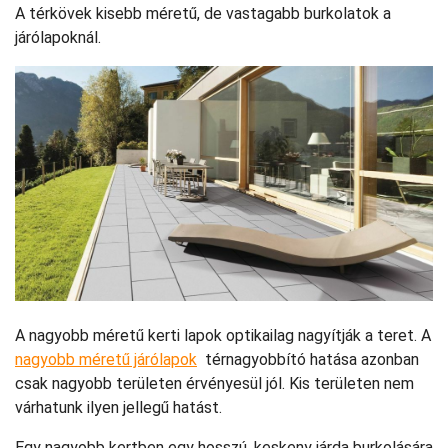
A térkövek kisebb méretű, de vastagabb burkolatok a
járólapoknál.
A nagyobb méretű kerti lapok optikailag nagyítják a teret. A
nagyobb méretű járólapok
térnagyobbító hatása azonban
csak nagyobb területen érvényesül jól. Kis területen nem
várhatunk ilyen jellegű hatást.
Egy nagyobb kertben egy hosszú, keskeny járda burkolására