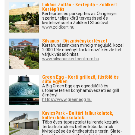
Lukács Zoltán - Kertépítő - Zöldkert
Kertépítés
Kertépítés és parképítés az Ön igényei
szerint, teljes körű tervezéssel és
kivitelezéssel a Zöldkert Stúdióval.
www.zoldkert.hu
Silvanus - Dísznövénykertészet
Kertáruházainkban mindig megújuló, közel
2 000 féle növényt tartalmazó készlettel
várjuk vásárlóinkat.
www.silvanuskertcentrum.hu
Green Egg - Kerti grillező, füstölő és
sütő egyben
A Big Green Egg egy egyedülálló és
utolérhetetlen konyhaművészeti és grill
élmény!
https://www.greenegg.hu
KavicsPark - Beltéri falburkolatok,
kültéri kőburkolatok
Több éves tapasztalattal rendelkezünk
térburkolatok és beltéri kőburkolatok
kivitelezése és értékesítése terén. Slate-