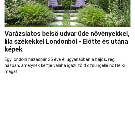
Varázslatos belső udvar üde növényekkel,
lila székekkel Londonból - Előtte és utána
képek
Egy londoni házaspár 25 éve él ugyanabban a bájos, régi
házban, amelynek kertje valaha igazi zöld dzsungellé nőtte ki
magát.