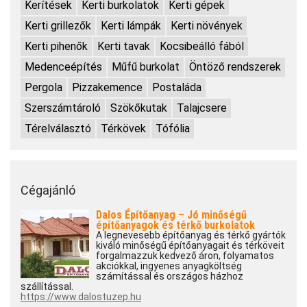
Kerítések
Kerti burkolatok
Kerti gépek
Kerti grillezők
Kerti lámpák
Kerti növények
Kerti pihenők
Kerti tavak
Kocsibeálló fából
Medenceépítés
Műfű burkolat
Öntöző rendszerek
Pergola
Pizzakemence
Postaláda
Szerszámtároló
Szökőkutak
Talajcsere
Térelválasztó
Térkövek
Tófólia
Cégajánló
Dalos Építőanyag – Jó minőségű
építőanyagok és térkő burkolatok
A legnevesebb építőanyag és térkő gyártók
kiváló minőségű építőanyagait és térköveit
forgalmazzuk kedvező áron, folyamatos
akciókkal, ingyenes anyagköltség
számítással és országos házhoz
szállítással.
https://www.dalostuzep.hu