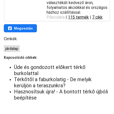
választékát kedvező áron,
folyamatos akciókkal és országos
házhoz szállítással.
Piliscsaba
|
115 termék
|
7 cikk
Megosztás
Cimkék:
járdalap
Kapcsolódó cikkek:
Üde és gondozott előkert térkő
burkolattal
Térkőtől a faburkolatig - De melyik
kerüljön a teraszunkra?
Hasznosítsuk újra! - A bontott térkő újbóli
beépítése