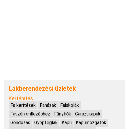
Lakberendezési üzletek
Kertépítés
Fa kerítések
Faházak
Faiskolák
Faszén grillezéshez
Fűnyírók
Garázskapuk
Gondozás
Gyeptéglák
Kapu
Kapumozgatók