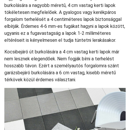
burkolására a nagyobb méretű, 4 cm vastag kerti lapok
tökéletesen megfelelőek. A gyalogos vagy kerékpáros
forgalom terhelését a 4 centiméteres lapok biztonsággal
elbírják. Érdemes 4-6 mm-es fugákat hagyni a lapok között,
ugyanis ez a fugavastagság a lapok 1-2 milliméteres
eltéréseit is kényelmesen el tudja tüntetni lerakásakor.
Kocsibejáró út burkolására a 4 cm vastag kerti lapok már
nem lesznek elegendőek. Nem fogják bírni a terhelést
hosszabb távon. Ezért a személyautós forgalomra szánt
garázsbejáró burkolására a 6 cm vastag, kisebb méretű
térkövek közül érdemes választani.