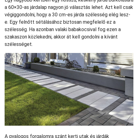
a 60×30-as járdalap nagyon jó választás lehet. Azt kell csak
végiggondolni, hogy a 30 cm-es járda szélesség elég lesz-
e. Egy felnőtt sétálásához biztosan megfelelő ez a
szélesség. Ha azonban valaki babakocsival fog ezen a
szakaszon közlekedni, akkor át kell gondolni a kívánt
szélességet.
A gyalogos forgalomra szánt kerti utak és járdák