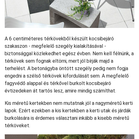
A 6 centiméteres térkövekből készült kocsibejáró
szakaszon - megfelelő szegély kialakításával -
biztonsággal közlekedhet egész évben. Nem kell félnünk, a
térkövek sem fognak eltörni, mert jól bírják majd a
terhelést. A betonágyba öntött szegély pedig nem fogja
engedni a szélső térkövek kifordulását sem. A megfelelő
fagyvédő alappal és térkővel burkolt kocsibejáró
évtizedeken át tartós lesz, amire mindig számíthat.
Kis méretű kertekben nem mutatnak jól a nagyméretű kerti
lapok. Ezért ezekben a kis kertekben a kerti utak és járdák
burkolására is érdemes választani inkább a kisebb méretű
térköveket.