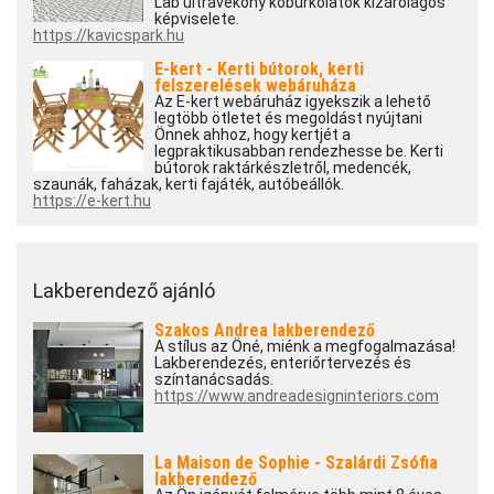
Lab ultravékony kőburkolatok kizárólagos
képviselete.
https://kavicspark.hu
E-kert - Kerti bútorok, kerti
felszerelések webáruháza
Az E-kert webáruház igyekszik a lehető
legtöbb ötletet és megoldást nyújtani
Önnek ahhoz, hogy kertjét a
legpraktikusabban rendezhesse be. Kerti
bútorok raktárkészletről, medencék,
szaunák, faházak, kerti fajáték, autóbeállók.
https://e-kert.hu
Lakberendező ajánló
Szakos Andrea lakberendező
A stílus az Öné, miénk a megfogalmazása!
Lakberendezés, enteriőrtervezés és
színtanácsadás.
https://www.andreadesigninteriors.com
La Maison de Sophie - Szalárdi Zsófia
lakberendező