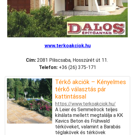
www.terkoakciok.hu
Cím:
2081 Piliscsaba, Hosszúrét út 11.
Telefon:
+36 (26) 375-171
Térkő akciók – Kényelmes
térkő választás pár
kattintással
https://www.terkoakciok.hu/
A Leier és Semmelrock teljes
kínálata mellett megtalálja a KK
Kavics Beton és Frühwald
térköveket, valamint a Barabás
téglakövek és térkövek