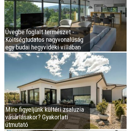
Üvegbe foglalt természet -
Költségtudatos nagyvonalúság
egy budai hegyvidéki villában
Mire figyeljünk kültéri zsaluzia
vásárlásakor? Gyakorlati
útmutató