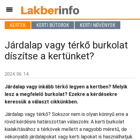
KERTEK
KERTI BÚTOROK
KERTI NÖVÉNYEK
Járdalap vagy térkő burkolat
díszítse a kertünket?
2024. 06. 14.
Járdalap vagy inkább térkő legyen a kertben? Melyik
lesz a megfelelő burkolat? Ezekre a kérdésekre
keressük a választ cikkünkben.
Járdalap vagy térkő? Sokszor nem is olyan könnyű erre a
rövid kérdésre határozottan válaszolni. A kerti burkolat
kialakításához a térkövek mellett a nagyobb méretű, de
vékonyabb járdalapokat vagy kerti lapokat is használhatjuk.