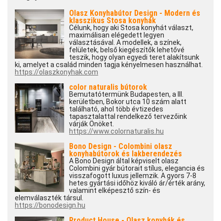
Olasz Konyhabútor Design - Modern és
klasszikus Stosa konyhák
Célunk, hogy aki Stosa konyhát választ,
maximálisan elégedett legyen
választásával. A modellek, a színek,
felületek, belső kiegészítők lehetővé
teszik, hogy olyan egyedi teret alakítsunk
ki, amelyet a család minden tagja kényelmesen használhat.
https://olaszkonyhak.com
color naturalis bútorok
Bemutatótermünk Budapesten, a III.
kerületben, Bokor utca 10 szám alatt
található, ahol több évtizedes
tapasztalattal rendelkező tervezőink
várják Önöket.
https://www.colornaturalis.hu
Bono Design - Colombini olasz
konyhabútorok és lakberendezés
A Bono Design által képviselt olasz
Colombini gyár bútorait stílus, elegancia és
visszafogott luxus jellemzik. A gyors 7-8
hetes gyártási időhöz kiváló ár/érték arány,
valamint elképesztő szín- és
elemválaszték társul.
https://bonodesign.hu
Product House - Olasz konyhák és