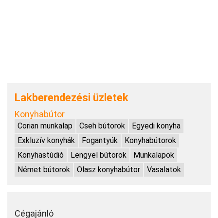
Lakberendezési üzletek
Konyhabútor
Corian munkalap
Cseh bútorok
Egyedi konyha
Exkluzív konyhák
Fogantyúk
Konyhabútorok
Konyhastúdió
Lengyel bútorok
Munkalapok
Német bútorok
Olasz konyhabútor
Vasalatok
Cégajánló