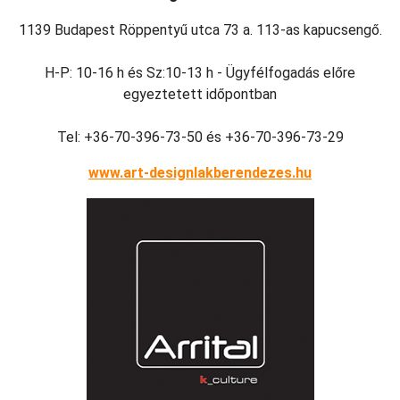
1139 Budapest Röppentyű utca 73 a. 113-as kapucsengő.
H-P: 10-16 h és Sz:10-13 h - Ügyfélfogadás előre
egyeztetett időpontban
Tel: +36-70-396-73-50 és +36-70-396-73-29
www.art-designlakberendezes.hu