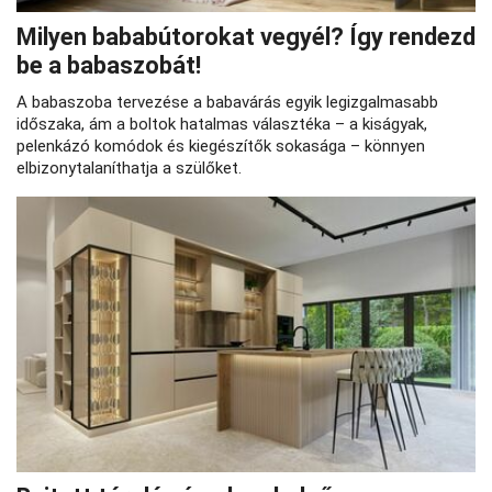
Milyen bababútorokat vegyél? Így rendezd
be a babaszobát!
A babaszoba tervezése a babavárás egyik legizgalmasabb
időszaka, ám a boltok hatalmas választéka – a kiságyak,
pelenkázó komódok és kiegészítők sokasága – könnyen
elbizonytalaníthatja a szülőket.