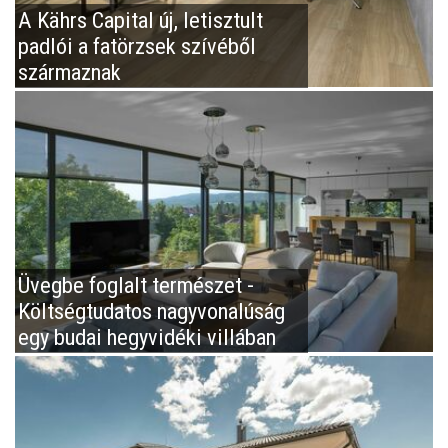
A Kährs Capital új, letisztult
padlói a fatörzsek szívéből
származnak
Üvegbe foglalt természet -
Költségtudatos nagyvonalúság
egy budai hegyvidéki villában