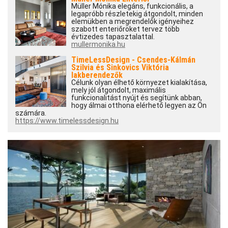
Müller Mónika elegáns, funkcionális, a
legapróbb részletekig átgondolt, minden
elemükben a megrendelők igényeihez
szabott enteriőröket tervez több
évtizedes tapasztalattal.
mullermonika.hu
TimeLessDesign - Csendes-Kálmán
Szilvia és Sinkovics Viktória
lakberendezők
Célunk olyan élhető környezet kialakítása,
mely jól átgondolt, maximális
funkcionalitást nyújt és segítünk abban,
hogy álmai otthona elérhető legyen az Ön
számára.
https://www.timelessdesign.hu