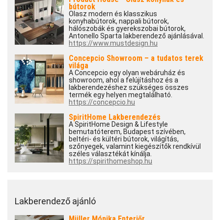
bútorok
Olasz modern és klasszikus
konyhabútorok, nappali bútorok,
hálószobák és gyerekszobai bútorok,
Antonello Sparta lakberendező ajánlásával.
https://www.mustdesign.hu
Concepcio Showroom – a tudatos terek
világa
A Concepcio egy olyan webáruház és
showroom, ahol a felújításhoz és a
lakberendezéshez szükséges összes
termék egy helyen megtalálható.
https://concepcio.hu
SpiritHome Lakberendezés
A SpiritHome Design & Lifestyle
bemutatóterem, Budapest szívében,
beltéri- és kültéri bútorok, világítás,
szőnyegek, valamint kiegészítők rendkívül
széles választékát kínálja.
https://spirithomeshop.hu
Lakberendező ajánló
Müller Mónika Enteriőr